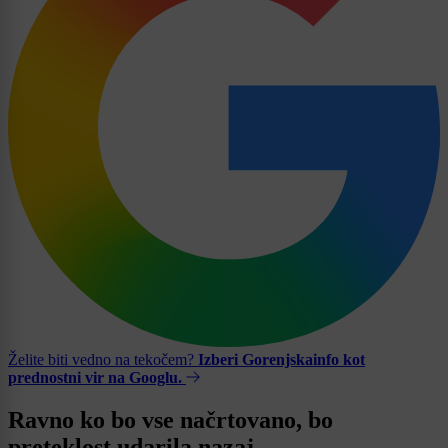
Želite biti vedno na tekočem?
Izberi Gorenjskainfo kot
prednostni vir na Googlu.
Ravno ko bo vse načrtovano, bo
preteklost udarila nazaj