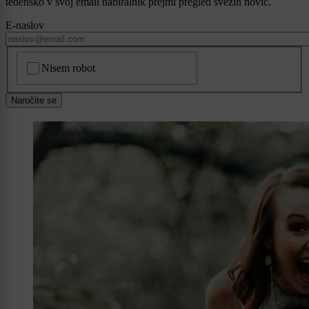
tedensko v svoj email nabiralnik prejmi pregled svežih novic.
E-naslov
CAPTCHA
Nisem robot
Naročite se