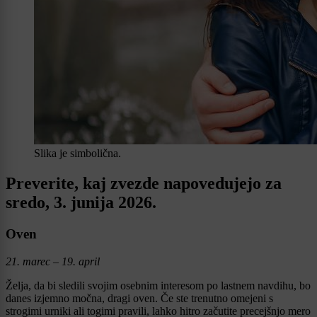
Slika je simbolična.
Preverite, kaj zvezde napovedujejo za
sredo, 3. junija 2026.
Oven
21. marec – 19. april
Želja, da bi sledili svojim osebnim interesom po lastnem navdihu, bo
danes izjemno močna, dragi oven. Če ste trenutno omejeni s
strogimi urniki ali togimi pravili, lahko hitro začutite precejšnjo mero