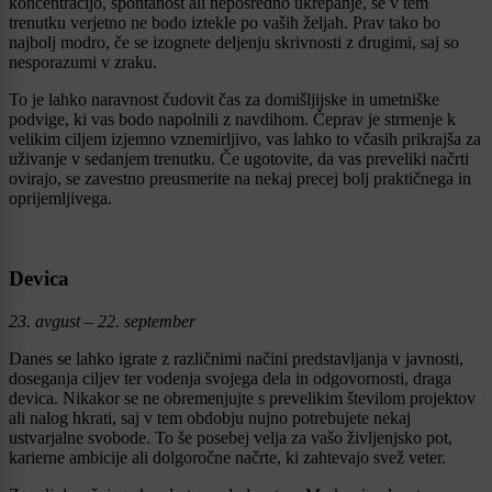
koncentracijo, spontanost ali neposredno ukrepanje, se v tem
trenutku verjetno ne bodo iztekle po vaših željah. Prav tako bo
najbolj modro, če se izognete deljenju skrivnosti z drugimi, saj so
nesporazumi v zraku.
To je lahko naravnost čudovit čas za domišljijske in umetniške
podvige, ki vas bodo napolnili z navdihom. Čeprav je strmenje k
velikim ciljem izjemno vznemirljivo, vas lahko to včasih prikrajša za
uživanje v sedanjem trenutku. Če ugotovite, da vas preveliki načrti
ovirajo, se zavestno preusmerite na nekaj precej bolj praktičnega in
oprijemljivega.
Devica
23. avgust – 22. september
Danes se lahko igrate z različnimi načini predstavljanja v javnosti,
doseganja ciljev ter vodenja svojega dela in odgovornosti, draga
devica. Nikakor se ne obremenjujte s prevelikim številom projektov
ali nalog hkrati, saj v tem obdobju nujno potrebujete nekaj
ustvarjalne svobode. To še posebej velja za vašo življenjsko pot,
karierne ambicije ali dolgoročne načrte, ki zahtevajo svež veter.