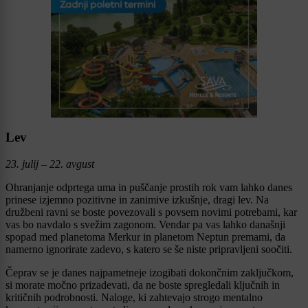
Lev
23. julij – 22. avgust
Ohranjanje odprtega uma in puščanje prostih rok vam lahko danes
prinese izjemno pozitivne in zanimive izkušnje, dragi lev. Na
družbeni ravni se boste povezovali s povsem novimi potrebami, kar
vas bo navdalo s svežim zagonom. Vendar pa vas lahko današnji
spopad med planetoma Merkur in planetom Neptun premami, da
namerno ignorirate zadevo, s katero se še niste pripravljeni soočiti.
Čeprav se je danes najpametneje izogibati dokončnim zaključkom,
si morate močno prizadevati, da ne boste spregledali ključnih in
kritičnih podrobnosti. Naloge, ki zahtevajo strogo mentalno