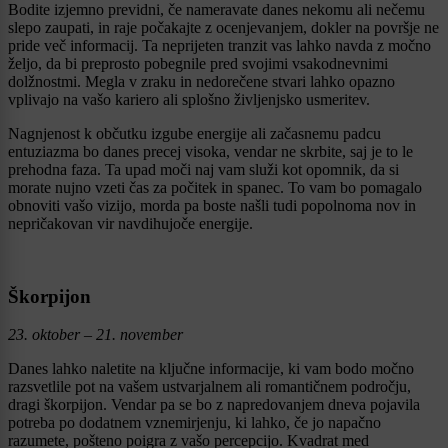
Bodite izjemno previdni, če nameravate danes nekomu ali nečemu
slepo zaupati, in raje počakajte z ocenjevanjem, dokler na površje ne
pride več informacij. Ta neprijeten tranzit vas lahko navda z močno
željo, da bi preprosto pobegnile pred svojimi vsakodnevnimi
dolžnostmi. Megla v zraku in nedorečene stvari lahko opazno
vplivajo na vašo kariero ali splošno življenjsko usmeritev.
Nagnjenost k občutku izgube energije ali začasnemu padcu
entuziazma bo danes precej visoka, vendar ne skrbite, saj je to le
prehodna faza. Ta upad moči naj vam služi kot opomnik, da si
morate nujno vzeti čas za počitek in spanec. To vam bo pomagalo
obnoviti vašo vizijo, morda pa boste našli tudi popolnoma nov in
nepričakovan vir navdihujoče energije.
Škorpijon
23. oktober – 21. november
Danes lahko naletite na ključne informacije, ki vam bodo močno
razsvetlile pot na vašem ustvarjalnem ali romantičnem področju,
dragi škorpijon. Vendar pa se bo z napredovanjem dneva pojavila
potreba po dodatnem vznemirjenju, ki lahko, če jo napačno
razumete, pošteno poigra z vašo percepcijo. Kvadrat med