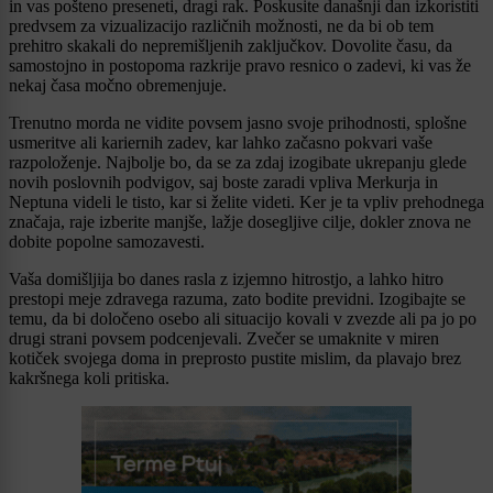
in vas pošteno preseneti, dragi rak. Poskusite današnji dan izkoristiti
predvsem za vizualizacijo različnih možnosti, ne da bi ob tem
prehitro skakali do nepremišljenih zaključkov. Dovolite času, da
samostojno in postopoma razkrije pravo resnico o zadevi, ki vas že
nekaj časa močno obremenjuje.
Trenutno morda ne vidite povsem jasno svoje prihodnosti, splošne
usmeritve ali kariernih zadev, kar lahko začasno pokvari vaše
razpoloženje. Najbolje bo, da se za zdaj izogibate ukrepanju glede
novih poslovnih podvigov, saj boste zaradi vpliva Merkurja in
Neptuna videli le tisto, kar si želite videti. Ker je ta vpliv prehodnega
značaja, raje izberite manjše, lažje dosegljive cilje, dokler znova ne
dobite popolne samozavesti.
Vaša domišljija bo danes rasla z izjemno hitrostjo, a lahko hitro
prestopi meje zdravega razuma, zato bodite previdni. Izogibajte se
temu, da bi določeno osebo ali situacijo kovali v zvezde ali pa jo po
drugi strani povsem podcenjevali. Zvečer se umaknite v miren
kotiček svojega doma in preprosto pustite mislim, da plavajo brez
kakršnega koli pritiska.