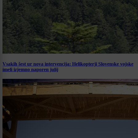
Vsakih šest ur nova intervencija: Helikopterji Slovenske vojske
imeli izjemno naporen julij