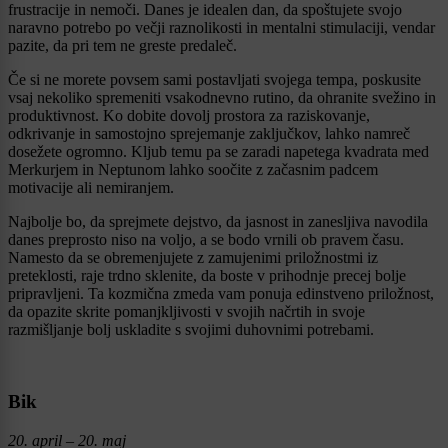
frustracije in nemoči. Danes je idealen dan, da spoštujete svojo
naravno potrebo po večji raznolikosti in mentalni stimulaciji, vendar
pazite, da pri tem ne greste predaleč.
Če si ne morete povsem sami postavljati svojega tempa, poskusite
vsaj nekoliko spremeniti vsakodnevno rutino, da ohranite svežino in
produktivnost. Ko dobite dovolj prostora za raziskovanje,
odkrivanje in samostojno sprejemanje zaključkov, lahko namreč
dosežete ogromno. Kljub temu pa se zaradi napetega kvadrata med
Merkurjem in Neptunom lahko soočite z začasnim padcem
motivacije ali nemiranjem.
Najbolje bo, da sprejmete dejstvo, da jasnost in zanesljiva navodila
danes preprosto niso na voljo, a se bodo vrnili ob pravem času.
Namesto da se obremenjujete z zamujenimi priložnostmi iz
preteklosti, raje trdno sklenite, da boste v prihodnje precej bolje
pripravljeni. Ta kozmična zmeda vam ponuja edinstveno priložnost,
da opazite skrite pomanjkljivosti v svojih načrtih in svoje
razmišljanje bolj uskladite s svojimi duhovnimi potrebami.
Bik
20. april – 20. maj