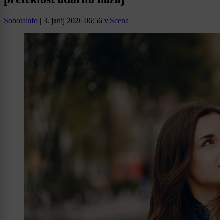
Sobotainfo
|
3. junij 2026 06:56
v
Scena