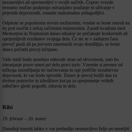
nezanesljivi ali spremenljivi v svojih načrtih. Čeprav zvezde
trenutno močno podpirajo ustvarjalno izražanje in uživanje v
prijetnih dejavnostih, ostanite maksimalno prilagodljivi.
Odpirate se popolnoma novim možnostim, vendar se boste morali na
tej poti soočiti z nekaj začetnimi nejasnostmi. Zaradi kvadrata med
Merkurjem in Neptunom danes nikakor ne pričakujte konkretnih ali
oprijemljivih rezultatov svojega dela. Če ste se v zadnjem času
preveč gnali ali pa povsem zanemarili svojo domišljijo, se boste
danes počutili precej izčrpane.
Vaše misli bodo nenehno odtavale stran od obveznosti, zato bo
ohranjanje prave smeri pri delu pravi izziv. Vzemite si premor od
težkega razmišljanja ter načrtovanja in raje poiščite nezahtevne
dejavnosti, ki vas bodo sprostile. Danes je precej boljši dan za
drobne popravke in izboljšave kot pa za sprejemanje velikih
odločitev glede pogodb, zdravja in dela.
Ribi
19. februar – 20. marec
Današnji tranziti lahko v vas prebudijo neustavljivo željo po temeljiti