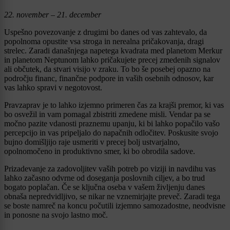
22. november – 21. december
Uspešno povezovanje z drugimi bo danes od vas zahtevalo, da
popolnoma opustite vsa stroga in nerealna pričakovanja, dragi
strelec. Zaradi današnjega napetega kvadrata med planetom Merkur
in planetom Neptunom lahko pričakujete precej zmedenih signalov
ali občutek, da stvari visijo v zraku. To bo še posebej opazno na
področju financ, finančne podpore in vaših osebnih odnosov, kar
vas lahko spravi v negotovost.
Pravzaprav je to lahko izjemno primeren čas za krajši premor, ki vas
bo osvežil in vam pomagal zbistriti zmedene misli. Vendar pa se
močno pazite vdanosti praznemu upanju, ki bi lahko popačilo vašo
percepcijo in vas pripeljalo do napačnih odločitev. Poskusite svojo
bujno domišljijo raje usmeriti v precej bolj ustvarjalno,
opolnomočeno in produktivno smer, ki bo obrodila sadove.
Prizadevanje za zadovoljitev vaših potreb po viziji in navdihu vas
lahko začasno odvrne od doseganja poslovnih ciljev, a bo trud
bogato poplačan. Če se ključna oseba v vašem življenju danes
obnaša nepredvidljivo, se nikar ne vznemirjajte preveč. Zaradi tega
se boste namreč na koncu počutili izjemno samozadostne, neodvisne
in ponosne na svojo lastno moč.