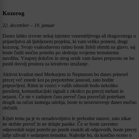
Kozorog
22. december – 19. januar
Danes lahko izveste nekaj izjemno vznemirljivega ali dragocenega o
prijateljstvu ali ljubljenem projektu, ki vam veliko pomeni, dragi
kozorog. Svojo vsakodnevno rutino boste želeli obrniti na glavo, saj
boste čutili močno potrebo po sledenju svojemu trenutnemu
navdihu. Vnaprej določen in strog urnik vam danes preprosto ne bo
pustil dovolj prostora za kreativno izražanje.
Aktivni kvadrat med Merkurjem in Neptunom bo danes prinesel
precej več zmede kot pa prepotrebne jasnosti, zato bodite
pripravljeni. Ritmi in vzorci v vaših odnosih bodo nekoliko
porušeni, komunikacijski signali z okolico pa precej mešani in
nejasni. Če ste v zadnjem času preveč časa posvečali potrebam
drugih na račun lastnega udobja, boste to neravnovesje danes močno
občutili.
Kljub temu pa je to nezadovoljstvo le prehodne narave, zato nikar
ne skrbite preveč in ne delajte panike. Če se boste zavestno
odpovedali nujni potrebi po jasnih znakih ali odgovorih, boste precej
lažje uživali v sedanjem trenutku. Najbolje bo, da končno oceno o