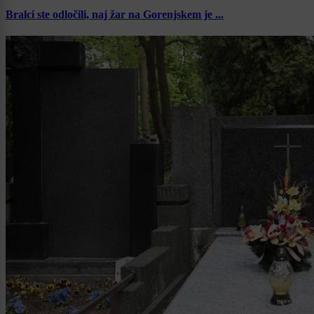
Bralci ste odločili, naj žar na Gorenjskem je ...