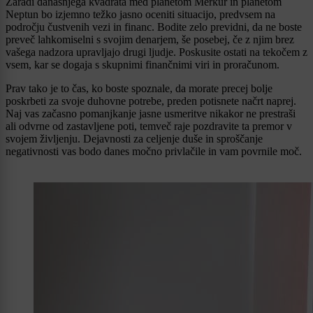
Zaradi današnjega kvadrata med planetom Merkur in planetom
Neptun bo izjemno težko jasno oceniti situacijo, predvsem na
področju čustvenih vezi in financ. Bodite zelo previdni, da ne boste
preveč lahkomiselni s svojim denarjem, še posebej, če z njim brez
vašega nadzora upravljajo drugi ljudje. Poskusite ostati na tekočem z
vsem, kar se dogaja s skupnimi finančnimi viri in proračunom.
Prav tako je to čas, ko boste spoznale, da morate precej bolje
poskrbeti za svoje duhovne potrebe, preden potisnete načrt naprej.
Naj vas začasno pomanjkanje jasne usmeritve nikakor ne prestraši
ali odvrne od zastavljene poti, temveč raje pozdravite ta premor v
svojem življenju. Dejavnosti za celjenje duše in sproščanje
negativnosti vas bodo danes močno privlačile in vam povrnile moč.