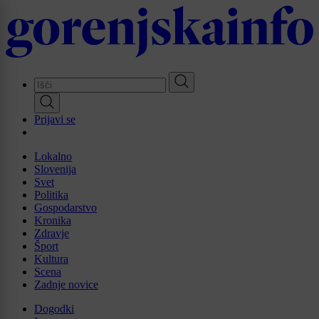
Skip
to
main
content
Prijavi se
Lokalno
Slovenija
Svet
Politika
Gospodarstvo
Kronika
Zdravje
Šport
Kultura
Scena
Zadnje novice
Dogodki