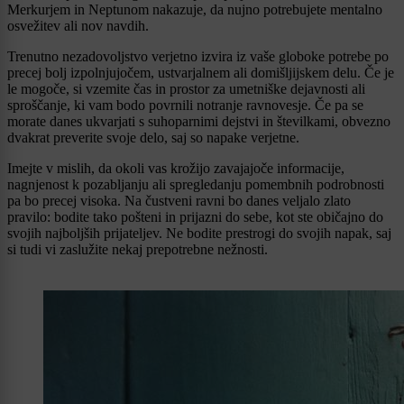
Merkurjem in Neptunom nakazuje, da nujno potrebujete mentalno
osvežitev ali nov navdih.
Trenutno nezadovoljstvo verjetno izvira iz vaše globoke potrebe po
precej bolj izpolnjujočem, ustvarjalnem ali domišljijskem delu. Če je
le mogoče, si vzemite čas in prostor za umetniške dejavnosti ali
sproščanje, ki vam bodo povrnili notranje ravnovesje. Če pa se
morate danes ukvarjati s suhoparnimi dejstvi in številkami, obvezno
dvakrat preverite svoje delo, saj so napake verjetne.
Imejte v mislih, da okoli vas krožijo zavajajoče informacije,
nagnjenost k pozabljanju ali spregledanju pomembnih podrobnosti
pa bo precej visoka. Na čustveni ravni bo danes veljalo zlato
pravilo: bodite tako pošteni in prijazni do sebe, kot ste običajno do
svojih najboljših prijateljev. Ne bodite prestrogi do svojih napak, saj
si tudi vi zaslužite nekaj prepotrebne nežnosti.