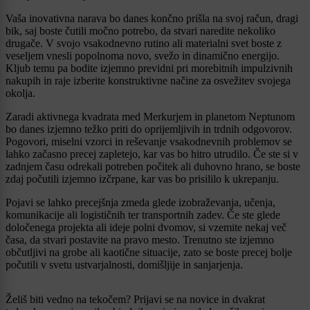
Vaša inovativna narava bo danes končno prišla na svoj račun, dragi
bik, saj boste čutili močno potrebo, da stvari naredite nekoliko
drugače. V svojo vsakodnevno rutino ali materialni svet boste z
veseljem vnesli popolnoma novo, svežo in dinamično energijo.
Kljub temu pa bodite izjemno previdni pri morebitnih impulzivnih
nakupih in raje izberite konstruktivne načine za osvežitev svojega
okolja.
Zaradi aktivnega kvadrata med Merkurjem in planetom Neptunom
bo danes izjemno težko priti do oprijemljivih in trdnih odgovorov.
Pogovori, miselni vzorci in reševanje vsakodnevnih problemov se
lahko začasno precej zapletejo, kar vas bo hitro utrudilo. Če ste si v
zadnjem času odrekali potreben počitek ali duhovno hrano, se boste
zdaj počutili izjemno izčrpane, kar vas bo prisililo k ukrepanju.
Pojavi se lahko precejšnja zmeda glede izobraževanja, učenja,
komunikacije ali logističnih ter transportnih zadev. Če ste glede
določenega projekta ali ideje polni dvomov, si vzemite nekaj več
časa, da stvari postavite na pravo mesto. Trenutno ste izjemno
občutljivi na grobe ali kaotične situacije, zato se boste precej bolje
počutili v svetu ustvarjalnosti, domišljije in sanjarjenja.
Želiš biti vedno na tekočem? Prijavi se na novice in dvakrat