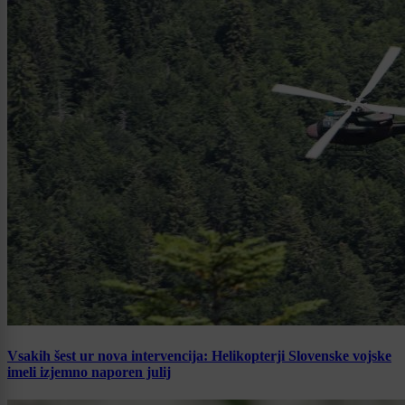
Vsakih šest ur nova intervencija: Helikopterji Slovenske vojske
imeli izjemno naporen julij