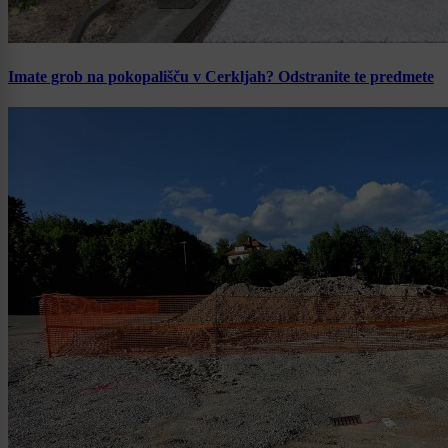
Imate grob na pokopališču v Cerkljah? Odstranite te predmete