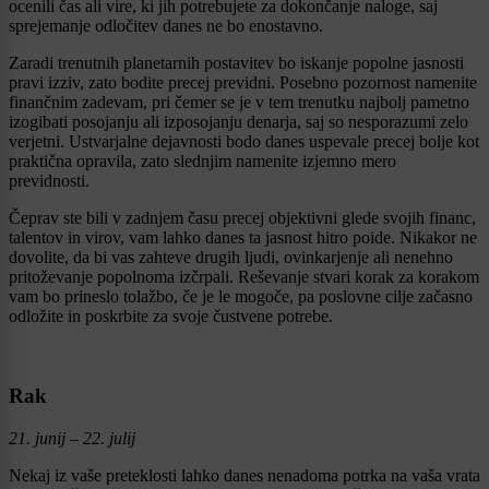
ocenili čas ali vire, ki jih potrebujete za dokončanje naloge, saj
sprejemanje odločitev danes ne bo enostavno.
Zaradi trenutnih planetarnih postavitev bo iskanje popolne jasnosti
pravi izziv, zato bodite precej previdni. Posebno pozornost namenite
finančnim zadevam, pri čemer se je v tem trenutku najbolj pametno
izogibati posojanju ali izposojanju denarja, saj so nesporazumi zelo
verjetni. Ustvarjalne dejavnosti bodo danes uspevale precej bolje kot
praktična opravila, zato slednjim namenite izjemno mero
previdnosti.
Čeprav ste bili v zadnjem času precej objektivni glede svojih financ,
talentov in virov, vam lahko danes ta jasnost hitro poide. Nikakor ne
dovolite, da bi vas zahteve drugih ljudi, ovinkarjenje ali nenehno
pritoževanje popolnoma izčrpali. Reševanje stvari korak za korakom
vam bo prineslo tolažbo, če je le mogoče, pa poslovne cilje začasno
odložite in poskrbite za svoje čustvene potrebe.
Rak
21. junij – 22. julij
Nekaj iz vaše preteklosti lahko danes nenadoma potrka na vaša vrata