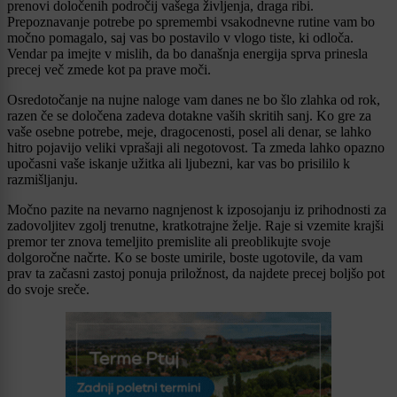
prenovi določenih področij vašega življenja, draga ribi.
Prepoznavanje potrebe po spremembi vsakodnevne rutine vam bo
močno pomagalo, saj vas bo postavilo v vlogo tiste, ki odloča.
Vendar pa imejte v mislih, da bo današnja energija sprva prinesla
precej več zmede kot pa prave moči.
Osredotočanje na nujne naloge vam danes ne bo šlo zlahka od rok,
razen če se določena zadeva dotakne vaših skritih sanj. Ko gre za
vaše osebne potrebe, meje, dragocenosti, posel ali denar, se lahko
hitro pojavijo veliki vprašaji ali negotovost. Ta zmeda lahko opazno
upočasni vaše iskanje užitka ali ljubezni, kar vas bo prisililo k
razmišljanju.
Močno pazite na nevarno nagnjenost k izposojanju iz prihodnosti za
zadovoljitev zgolj trenutne, kratkotrajne želje. Raje si vzemite krajši
premor ter znova temeljito premislite ali preoblikujte svoje
dolgoročne načrte. Ko se boste umirile, boste ugotovile, da vam
prav ta začasni zastoj ponuja priložnost, da najdete precej boljšo pot
do svoje sreče.