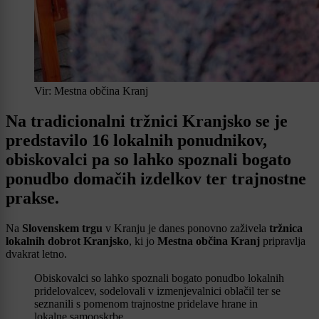
Vir: Mestna občina Kranj
Na tradicionalni tržnici Kranjsko se je
predstavilo 16 lokalnih ponudnikov,
obiskovalci pa so lahko spoznali bogato
ponudbo domačih izdelkov ter trajnostne
prakse.
Na
Slovenskem trgu
v Kranju je danes ponovno zaživela
tržnica
lokalnih dobrot Kranjsko
, ki jo
Mestna občina Kranj
pripravlja
dvakrat letno.
Obiskovalci so lahko spoznali bogato ponudbo lokalnih
pridelovalcev, sodelovali v izmenjevalnici oblačil ter se
seznanili s pomenom trajnostne pridelave hrane in
lokalne samooskrbe.