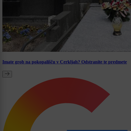
Imate grob na pokopališču v Cerkljah? Odstranite te predmete