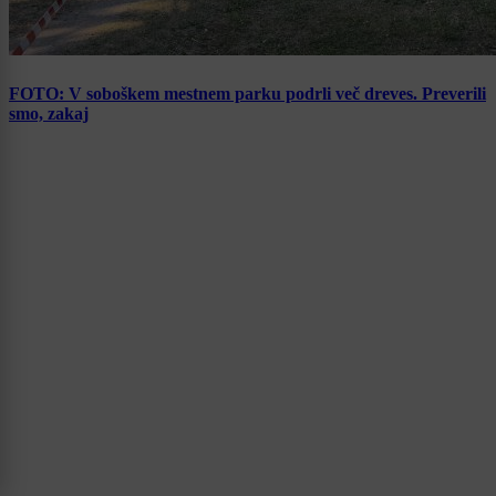
FOTO: V soboškem mestnem parku podrli več dreves. Preverili
smo, zakaj