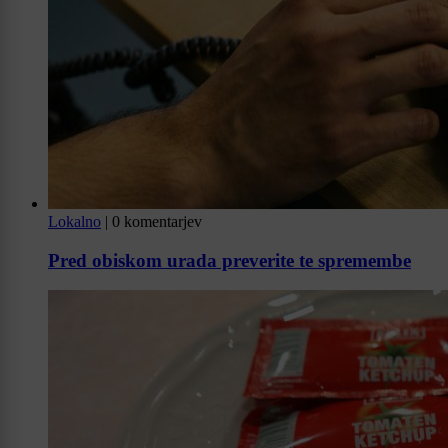
Lokalno
|
0 komentarjev
Pred obiskom urada preverite te spremembe