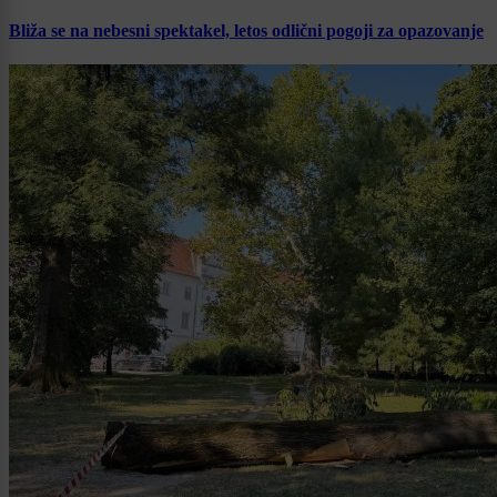
Bliža se na nebesni spektakel, letos odlični pogoji za opazovanje