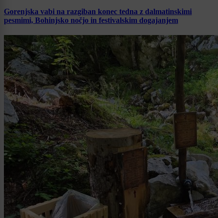
Gorenjska vabi na razgiban konec tedna z dalmatinskimi
pesmimi, Bohinjsko nočjo in festivalskim dogajanjem