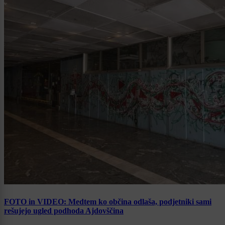
FOTO in VIDEO: Medtem ko občina odlaša, podjetniki sami
rešujejo ugled podhoda Ajdovščina