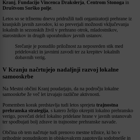
Kranj
,
Fundacijo Vincenca Drakslerja
,
Centrom Stonoga
in
Društvom Sorško polje
.
Letos so se tržnemu dnevu pridružili tudi organizatorji prehrane iz
kranjskih javnih zavodov, ki so preverjali možnosti vključevanja
lokalnih in sezonskih živil v prehrano otrok, mladostnikov,
starostnikov in drugih uporabnikov javnih ustanov.
Srečanje je ponudilo priložnost za neposreden stik med
pridelovalci in javnimi zavodi ter za krepitev lokalnih
dobavnih verig.
V Kranju načrtujejo nadaljnji razvoj lokalne
samooskrbe
Na Mestni občini Kranj poudarjajo, da na področju lokalne
samooskrbe že več let izvajajo različne aktivnosti.
Pomemben korak predstavlja tudi letos sprejeta
trajnostna
prehranska strategija
, s katero želijo okrepiti lokalno prehransko
verigo, povečati delež lokalno pridelane hrane v javnih ustanovah
ter spodbujati bolj zdrave in trajnostne prehranske navade.
Občina ob tem načrtuje tudi prenovo mestne tržnice, ki bo v
prihodnje ponudnikom in obiskovalcem zagotovila sodobnejše in