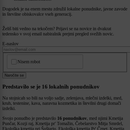
Dogodek je na enem mestu združil lokalne ponudnike, javne zavode
in številne obiskovalce vseh generacij.
Želiš biti vedno na tekočem? Prijavi se na novice in dvakrat
tedensko v svoj email nabiralnik prejmi pregled svežih novic.
E-naslov
CAPTCHA
Nisem robot
Naročite se
Predstavilo se je 16 lokalnih ponudnikov
Na stojnicah so bili na voljo sadje, zelenjava, mlečni izdelki, med,
kruh, testenine, kava, naravna kozmetika in številni drugi domači
izdelki.
Svojo ponudbo je predstavilo
16 ponudnikov
, med njimi Kmetija
Punčar, Kozji raj, Kmetija pr' Tomažin, Čebelarstvo Mitja Smrdel,
Ekološka kmetija pri Šuštarju, Ekološka kmetija Pr' Črnet, Kmetija