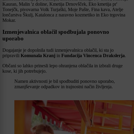
Kauran, Malin 'z doline, Kmetija Drnovšček, Eko kmetija pr'
Tonejčk, pivovarna Volk Turjaški, Moje Pašte, Fina kava, Atelje
lončarstva Škulj, Katalonca z naravno kozmetiko in Eko trgovina
Mokar.
Izmenjevalnica oblačil spodbujala ponovno
uporabo
Dogajanje je dopolnila tudi izmenjevalnica oblačil, ki sta jo
pripravili
Komunala Kranj
in
Fundacija Vincenca Drakslerja
.
Občani so lahko prinesli lepo ohranjena oblačila in izbrali druge
kose, ki jih potrebujejo.
Namen aktivnosti je bil spodbuditi ponovno uporabo,
zmanjševanje odpadkov in trajnostni način življenja.