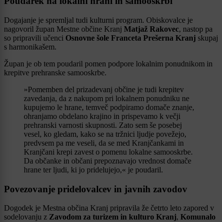
Poudarek na lokalni hrani in samooskrbi
Dogajanje je spremljal tudi kulturni program. Obiskovalce je
nagovoril župan Mestne občine Kranj
Matjaž Rakovec
, nastop pa
so pripravili učenci
Osnovne šole Franceta Prešerna Kranj
skupaj
s harmonikašem.
Župan je ob tem poudaril pomen podpore lokalnim ponudnikom in
krepitve prehranske samooskrbe.
»Pomemben del prizadevanj občine je tudi krepitev
zavedanja, da z nakupom pri lokalnem ponudniku ne
kupujemo le hrane, temveč podpiramo domače znanje,
ohranjamo obdelano krajino in prispevamo k večji
prehranski varnosti skupnosti. Zato sem še posebej
vesel, ko gledam, kako se na tržnici ljudje povežejo,
predvsem pa me veseli, da se med Kranjčankami in
Kranjčani krepi zavest o pomenu lokalne samooskrbe.
Da občanke in občani prepoznavajo vrednost domače
hrane ter ljudi, ki jo pridelujejo,« je poudaril.
Povezovanje pridelovalcev in javnih zavodov
Dogodek je Mestna občina Kranj pripravila že četrto leto zapored v
sodelovanju z
Zavodom za turizem in kulturo Kranj
,
Komunalo