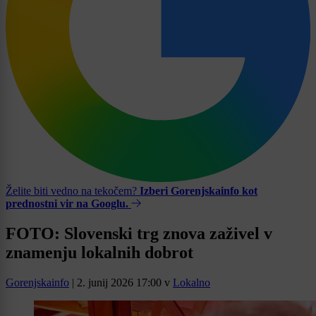
Želite biti vedno na tekočem?
Izberi Gorenjskainfo kot
prednostni vir na Googlu.
FOTO: Slovenski trg znova zaživel v
znamenju lokalnih dobrot
Gorenjskainfo
|
2. junij 2026 17:00
v
Lokalno