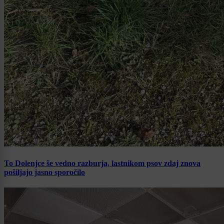
To Dolenjce še vedno razburja, lastnikom psov zdaj znova
pošiljajo jasno sporočilo