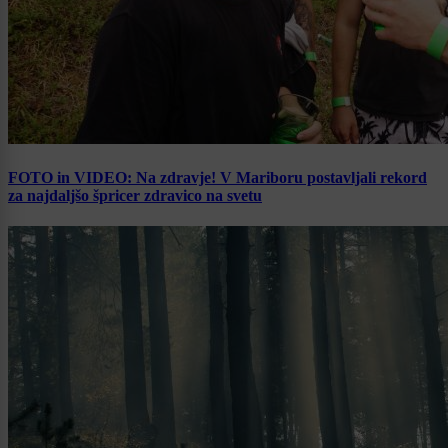
FOTO in VIDEO: Na zdravje! V Mariboru postavljali rekord
za najdaljšo špricer zdravico na svetu