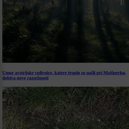
Umor avstrijske vplivnice, katere truplo so našli pri Majšperku,
dobiva nove razsežnosti