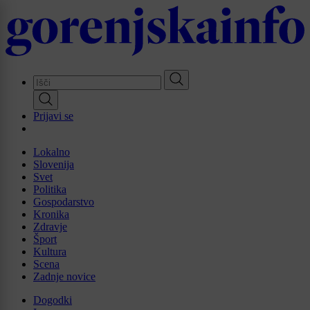
Skip
to
main
content
Prijavi se
Lokalno
Slovenija
Svet
Politika
Gospodarstvo
Kronika
Zdravje
Šport
Kultura
Scena
Zadnje novice
Dogodki