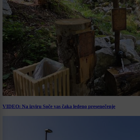
VIDEO: Na izviru Soče vas čaka ledeno presenečenje