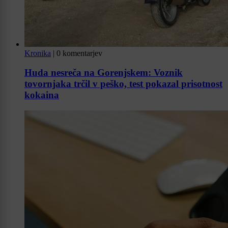
Kronika
|
0 komentarjev
Huda nesreča na Gorenjskem: Voznik
tovornjaka trčil v peško, test pokazal prisotnost
kokaina