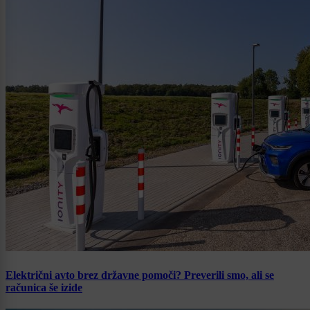
Električni avto brez državne pomoči? Preverili smo, ali se
računica še izide