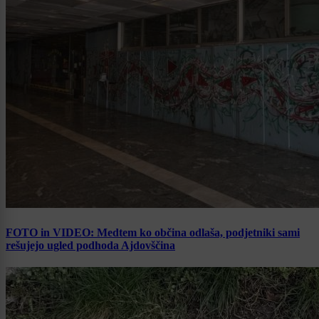
FOTO in VIDEO: Medtem ko občina odlaša, podjetniki sami
rešujejo ugled podhoda Ajdovščina