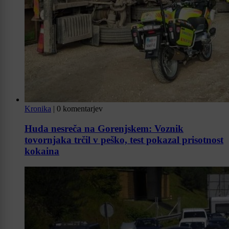
Kronika
|
0 komentarjev
Huda nesreča na Gorenjskem: Voznik
tovornjaka trčil v peško, test pokazal prisotnost
kokaina