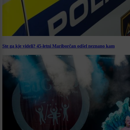
Ste ga kje videli? 45-letni Mariborčan odšel neznano kam