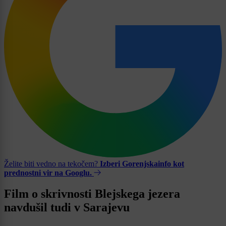
Želite biti vedno na tekočem?
Izberi Gorenjskainfo kot
prednostni vir na Googlu.
Film o skrivnosti Blejskega jezera
navdušil tudi v Sarajevu