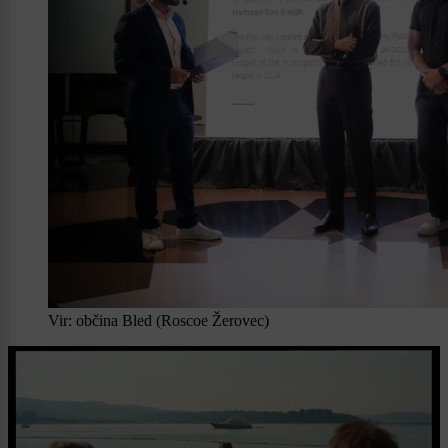
Vir: občina Bled (Roscoe Žerovec)