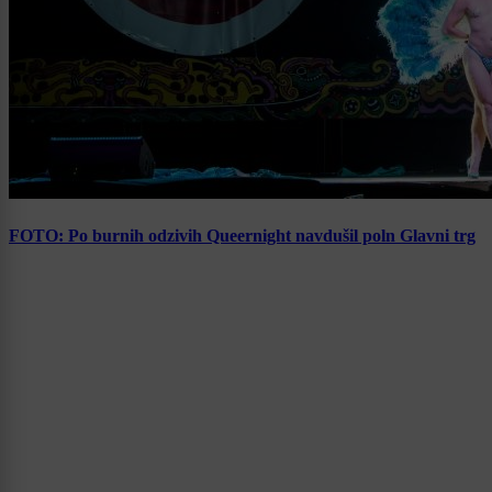
FOTO: Po burnih odzivih Queernight navdušil poln Glavni trg