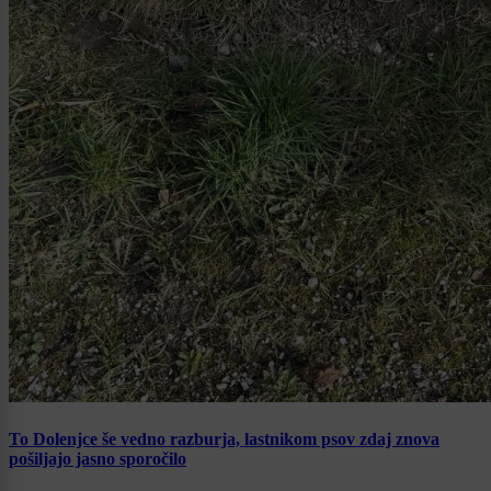
To Dolenjce še vedno razburja, lastnikom psov zdaj znova
pošiljajo jasno sporočilo