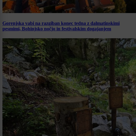
Gorenjska vabi na razgiban konec tedna z dalmatinskimi
pesmimi, Bohinjsko nočjo in festivalskim dogajanjem