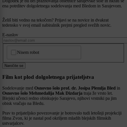
Dogodek je bil del praznovanja obletnice sarajevske šole in hkrati še
ena potrditev dolgoletnega sodelovanja med Bledom in Sarajevom.
Želiš biti vedno na tekočem? Prijavi se na novice in dvakrat
tedensko v svoj email nabiralnik prejmi pregled svežih novic.
E-naslov
CAPTCHA
Nisem robot
Naročite se
Film kot plod dolgoletnega prijateljstva
Sodelovanje med
Osnovno šolo prof. dr. Josipa Plemlja Bled
in
Osnovno šolo Mehmedalija Mak Dizdarja
traja že vrsto let.
Blejski učenci redno obiskujejo Sarajevo, njihovi vrstniki pa jim
obisk vračajo na Bledu.
Prav to prijateljsko povezovanje je botrovalo tudi letošnji projekciji
filma Zvon, ki je nastal pod okriljem mladih blejskih filmskih
ustvarjalcev.