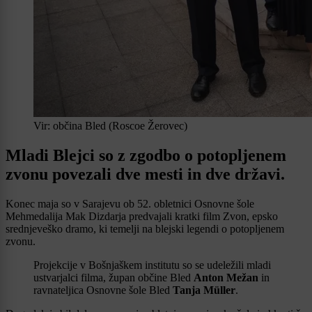
Vir: občina Bled (Roscoe Žerovec)
Mladi Blejci so z zgodbo o potopljenem
zvonu povezali dve mesti in dve državi.
Konec maja so v Sarajevu ob 52. obletnici Osnovne šole
Mehmedalija Mak Dizdarja predvajali kratki film Zvon, epsko
srednjeveško dramo, ki temelji na blejski legendi o potopljenem
zvonu.
Projekcije v Bošnjaškem institutu so se udeležili mladi
ustvarjalci filma, župan občine Bled
Anton Mežan
in
ravnateljica Osnovne šole Bled
Tanja Müller
.