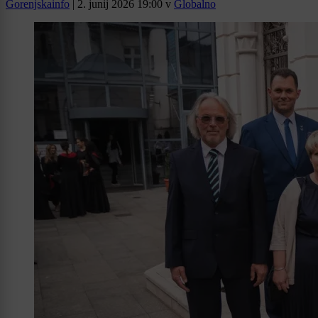
Gorenjskainfo
|
2. junij 2026 19:00
v
Globalno