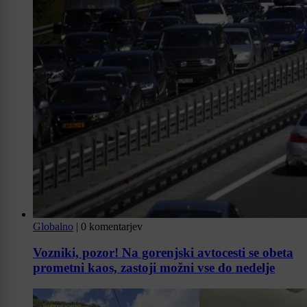
Globalno
|
0 komentarjev
Vozniki, pozor! Na gorenjski avtocesti se obeta
prometni kaos, zastoji možni vse do nedelje