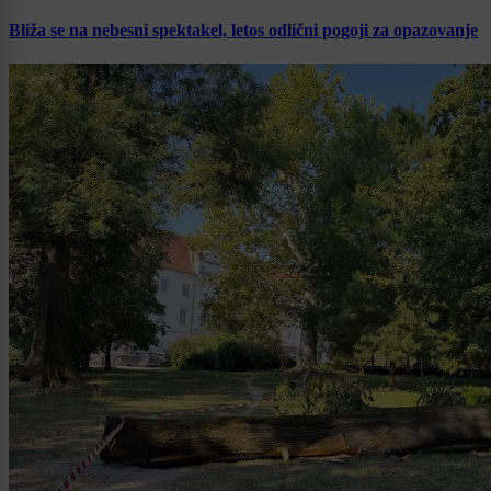
Bliža se na nebesni spektakel, letos odlični pogoji za opazovanje