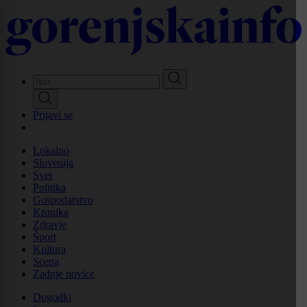
Skip
to
main
content
Prijavi se
Lokalno
Slovenija
Svet
Politika
Gospodarstvo
Kronika
Zdravje
Šport
Kultura
Scena
Zadnje novice
Dogodki