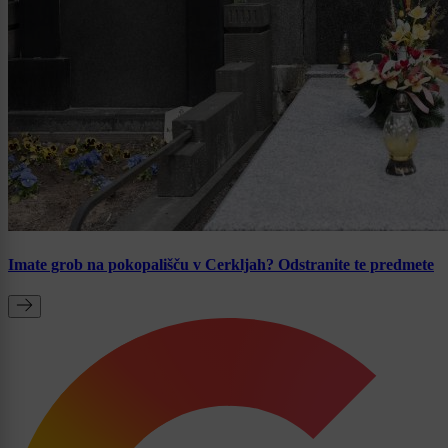
Imate grob na pokopališču v Cerkljah? Odstranite te predmete