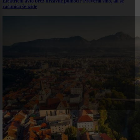
Električni avto brez državne pomoči? Preverili smo, ali se
računica še izide