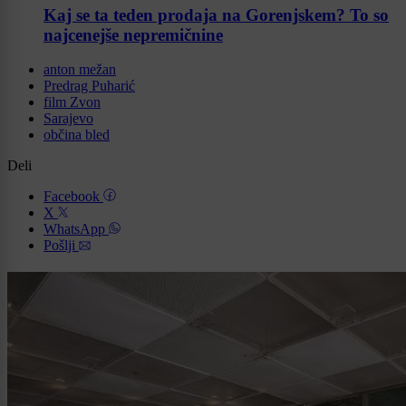
Kaj se ta teden prodaja na Gorenjskem? To so
najcenejše nepremičnine
anton mežan
Predrag Puharić
film Zvon
Sarajevo
občina bled
Deli
Facebook
X
WhatsApp
Pošlji