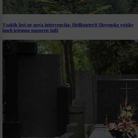
Vsakih šest ur nova intervencija: Helikopterji Slovenske vojske
imeli izjemno naporen julij