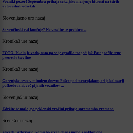
Vozniki pozor! Septembra prihaja sekcijsko merjenje hitrosti na štirih
avtocestnih odsekih
Slovenija
eno uro nazaj
Se vročinski val končuje? Ne veselite se prehitro ...
Kronika
3 ure nazaj
FOTO: Iskala je vodo, nato pa se je zgodila tragedija? Fotografije srne
pretresle številne
Kronika
3 ure nazaj
Gorenjske ceste v minulem dnevu: Pešec pod tovornjakom, trije kolesarji
poškodovani, več pijanih voznikov ...
Slovenija
5 ur nazaj
Zdržite še malo, po peklenski vročini prihaja sprememba vremena
Scena
6 ur nazaj
Zvezde razkrivajo, komu bo sreča danes najbolj naklonjena