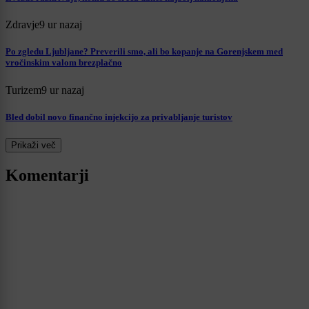
Zdravje
9 ur nazaj
Po zgledu Ljubljane? Preverili smo, ali bo kopanje na Gorenjskem med
vročinskim valom brezplačno
Turizem
9 ur nazaj
Bled dobil novo finančno injekcijo za privabljanje turistov
Prikaži več
Komentarji