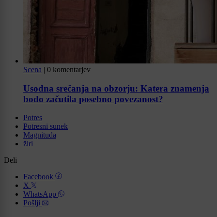
Scena
|
0 komentarjev
Usodna srečanja na obzorju: Katera znamenja
bodo začutila posebno povezanost?
Potres
Potresni sunek
Magnituda
žiri
Deli
Facebook
X
WhatsApp
Pošlji