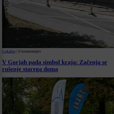
Lokalno
|
0 komentarjev
V Gorjah pada simbol kraja: Začenja se
rušenje starega doma