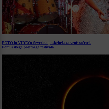
FOTO in VIDEO: Severina poskrbela za vroč začetek
Pomurskega poletnega festivala