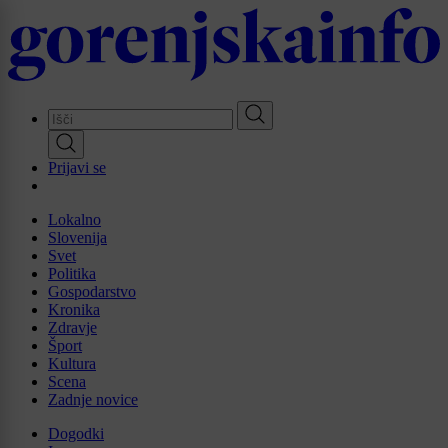
Skip
to
main
content
Prijavi se
Lokalno
Slovenija
Svet
Politika
Gospodarstvo
Kronika
Zdravje
Šport
Kultura
Scena
Zadnje novice
Dogodki