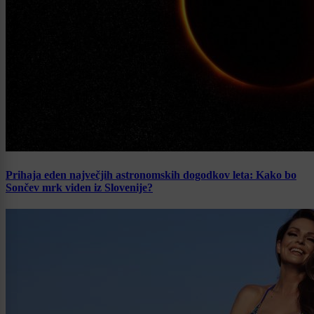
Prihaja eden največjih astronomskih dogodkov leta: Kako bo
Sončev mrk viden iz Slovenije?