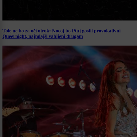
Tole ne bo za oči otrok: Nocoj bo Ptuj gostil provokativni
Queernight, najmlajši vabljeni drugam