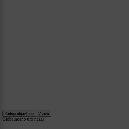
Zadnje objavljeno
V živo
Globalno
eno uro nazaj