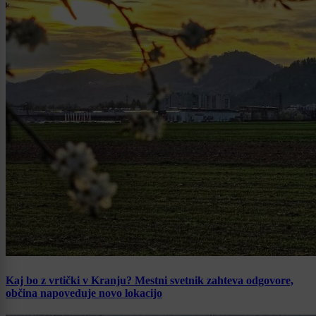
Kaj bo z vrtički v Kranju? Mestni svetnik zahteva odgovore,
občina napoveduje novo lokacijo