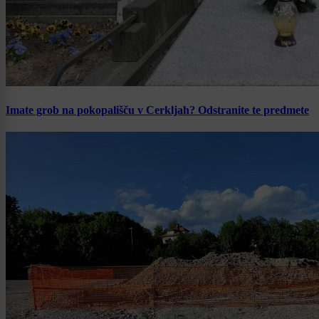
Imate grob na pokopališču v Cerkljah? Odstranite te predmete