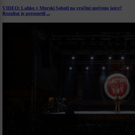
VIDEO: Lahko v Murski Soboti na vročini spečemo jajce?
Rezultat je presenetil ...