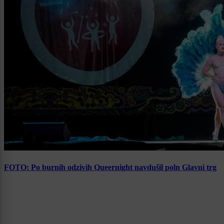
FOTO: Po burnih odzivih Queernight navdušil poln Glavni trg