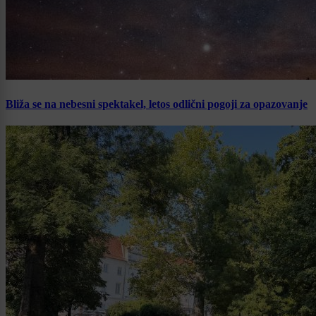
Bliža se na nebesni spektakel, letos odlični pogoji za opazovanje