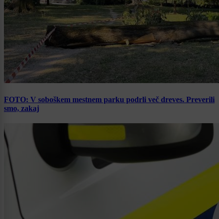
FOTO: V soboškem mestnem parku podrli več dreves. Preverili
smo, zakaj