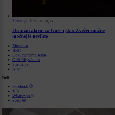
Slovenija
|
0 komentarjev
Oranžni alarm za Gorenjsko: Zvečer možne
močnejše nevihte
Žirovnica
BBC
Dokumentarna serija
Griff Rhys Jones
Snemanje
Alpe
Deli
Facebook
X
WhatsApp
Pošlji