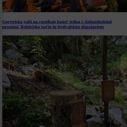
Gorenjska vabi na razgiban konec tedna z dalmatinskimi
pesmimi, Bohinjsko nočjo in festivalskim dogajanjem