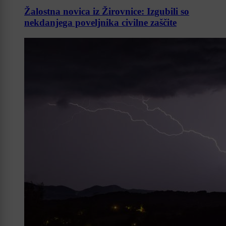
Žalostna novica iz Žirovnice: Izgubili so
nekdanjega poveljnika civilne zaščite