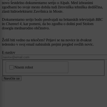
novo šestdelno dokumentarno serijo o Alpah. Med izbranimi
zgodbami bo svoje mesto dobila tudi žirovniška tehniška dediščina,
zlasti hidroelektrarni Završnica in Moste.
Dokumentarno serijo bodo predvajali na britanskih televizijah
BBC
in
Channel 4
, kar pomeni, da bo zgodba o dolini pod Stolom
dosegla mednarodno občinstvo.
Želiš biti vedno na tekočem? Prijavi se na novice in dvakrat
tedensko v svoj email nabiralnik prejmi pregled svežih novic.
E-naslov
CAPTCHA
Nisem robot
Naročite se