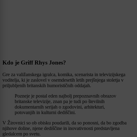
Kdo je Griff Rhys Jones?
Gre za valižanskega igralca, komika, scenarista in televizijskega
voditelja, ki je zaslovel v osemdesetih letih prejšnjega stoletja v
priljubljenih britanskih humorističnih oddajah.
Pozneje je postal eden najbolj prepoznavnih obrazov
britanske televizije, znan pa je tudi po številnih
dokumentarnih serijah o zgodovini, arhitekturi,
potovanjih in kulturni dediščini.
V Žirovnici so ob obisku poudarili, da so ponosni, da bo zgodba
njihove doline, njene dediščine in inovativnosti predstavljena
gledalcem po svetu.