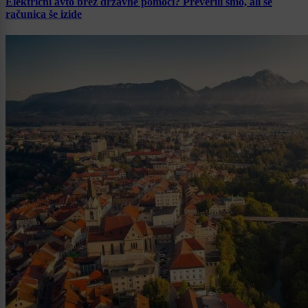
Električni avto brez državne pomoči? Preverili smo, ali se
računica še izide