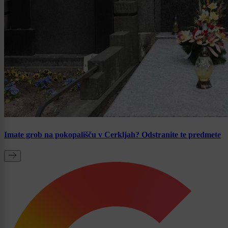
Imate grob na pokopališču v Cerkljah? Odstranite te predmete