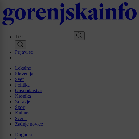
Skip
to
main
content
Prijavi se
Lokalno
Slovenija
Svet
Politika
Gospodarstvo
Kronika
Zdravje
Šport
Kultura
Scena
Zadnje novice
Dogodki