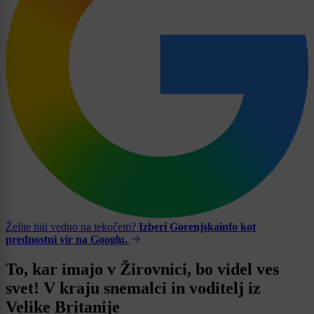
Želite biti vedno na tekočem?
Izberi Gorenjskainfo kot
prednostni vir na Googlu.
To, kar imajo v Žirovnici, bo videl ves
svet! V kraju snemalci in voditelj iz
Velike Britanije