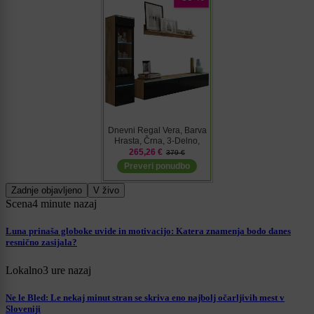
Zadnje objavljeno
V živo
Scena
4 minute nazaj
Luna prinaša globoke uvide in motivacijo: Katera znamenja bodo danes
resnično zasijala?
Lokalno
3 ure nazaj
Ne le Bled: Le nekaj minut stran se skriva eno najbolj očarljivih mest v
Sloveniji