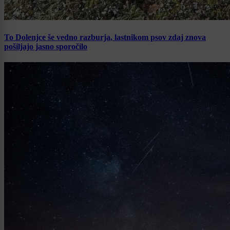
To Dolenjce še vedno razburja, lastnikom psov zdaj znova
pošiljajo jasno sporočilo