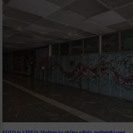
FOTO in VIDEO: Medtem ko občina odlaša, podjetniki sami