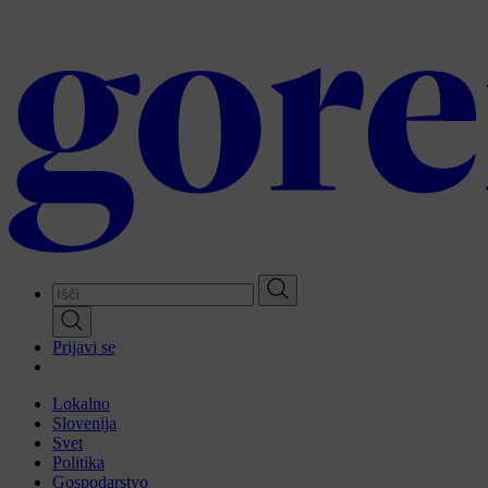
Skip
to
main
content
Prijavi se
Lokalno
Slovenija
Svet
Politika
Gospodarstvo