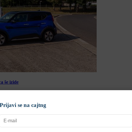
a še izide
Prijavi se na cajtng