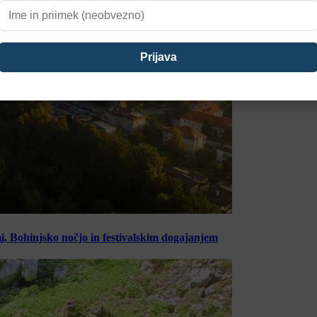
, Bohinjsko nočjo in festivalskim dogajanjem