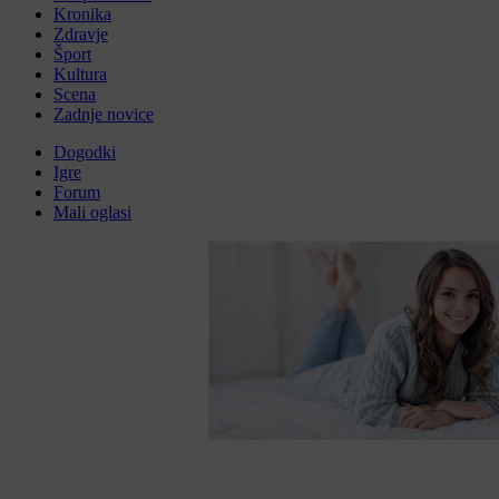
Kronika
Zdravje
Šport
Kultura
Scena
Zadnje novice
Dogodki
Igre
Forum
Mali oglasi