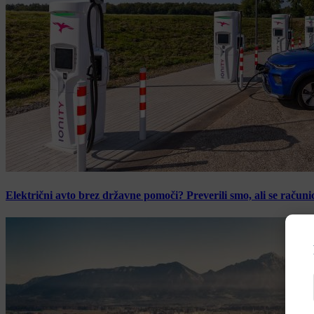
Električni avto brez državne pomoči? Preverili smo, ali se računic