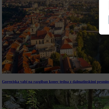
Gorenjska vabi na razgiban konec tedna z dalmatinskimi pesmimi