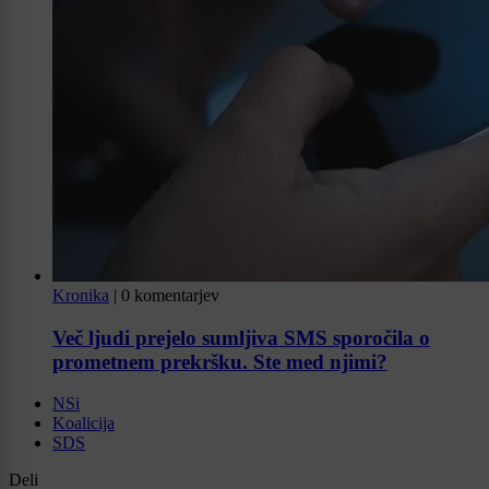
Kronika
|
0 komentarjev
Več ljudi prejelo sumljiva SMS sporočila o
prometnem prekršku. Ste med njimi?
NSi
Koalicija
SDS
Deli