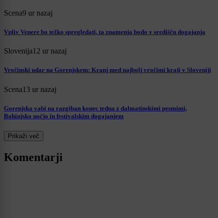
Scena
9 ur nazaj
Vpliv Venere bo težko spregledati, ta znamenja bodo v središču dogajanja
Slovenija
12 ur nazaj
Vročinski udar na Gorenjskem: Kranj med najbolj vročimi kraji v Sloveniji
Scena
13 ur nazaj
Gorenjska vabi na razgiban konec tedna z dalmatinskimi pesmimi,
Bohinjsko nočjo in festivalskim dogajanjem
Prikaži več
Komentarji