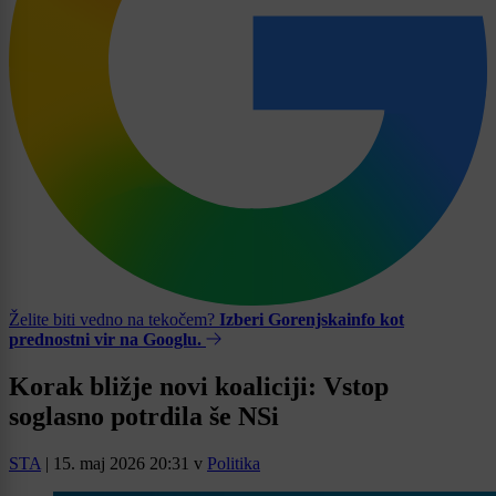
Želite biti vedno na tekočem?
Izberi Gorenjskainfo kot
prednostni vir na Googlu.
Korak bližje novi koaliciji: Vstop
soglasno potrdila še NSi
STA
|
15. maj 2026 20:31
v
Politika