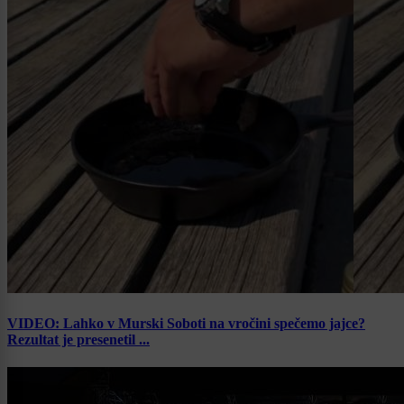
VIDEO: Lahko v Murski Soboti na vročini spečemo jajce?
Rezultat je presenetil ...