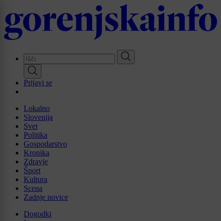
Skip
to
main
content
Prijavi se
Lokalno
Slovenija
Svet
Politika
Gospodarstvo
Kronika
Zdravje
Šport
Kultura
Scena
Zadnje novice
Dogodki