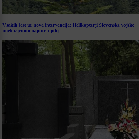
Vsakih šest ur nova intervencija: Helikopterji Slovenske vojske
imeli izjemno naporen julij