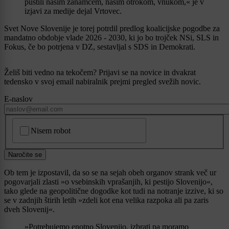
pustili našim zanamcem, našim otrokom, vnukom,« je v
izjavi za medije dejal Vrtovec.
Svet Nove Slovenije je torej potrdil predlog koalicijske pogodbe za
mandatno obdobje vlade 2026 - 2030, ki jo bo trojček NSi, SLS in
Fokus, če bo potrjena v DZ, sestavljal s SDS in Demokrati.
Želiš biti vedno na tekočem? Prijavi se na novice in dvakrat
tedensko v svoj email nabiralnik prejmi pregled svežih novic.
E-naslov
CAPTCHA
Nisem robot
Naročite se
Ob tem je izpostavil, da so se na sejah obeh organov strank več ur
pogovarjali zlasti »o vsebinskih vprašanjih, ki pestijo Slovenijo«,
tako glede na geopolitične dogodke kot tudi na notranje izzive, ki so
se v zadnjih štirih letih »zdeli kot ena velika razpoka ali pa zaris
dveh Slovenij«.
»Potrebujemo enotno Slovenijo, izbrati pa moramo