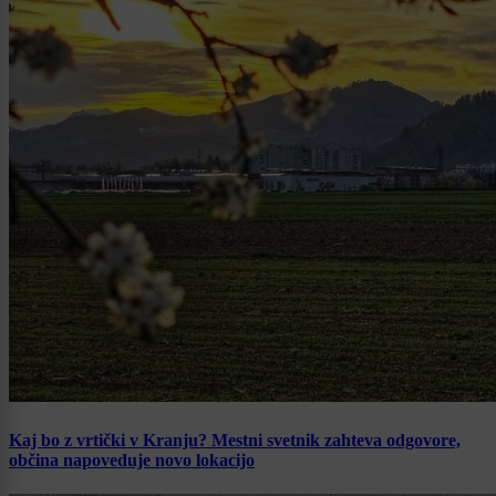
Kaj bo z vrtički v Kranju? Mestni svetnik zahteva odgovore,
občina napoveduje novo lokacijo