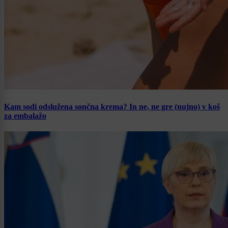
Kam sodi odslužena sončna krema? In ne, ne gre (nujno) v koš
za embalažo