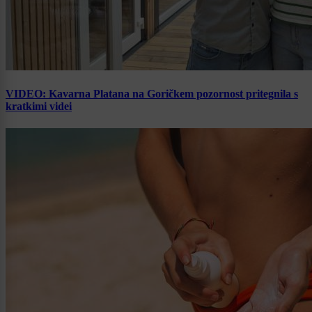
VIDEO: Kavarna Platana na Goričkem pozornost pritegnila s
kratkimi videi