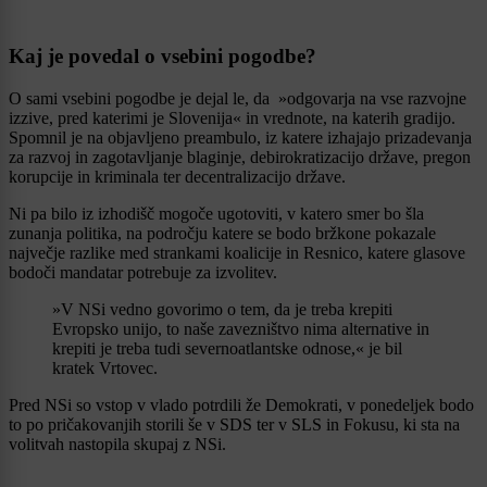
Kaj je povedal o vsebini pogodbe?
O sami vsebini pogodbe je dejal le, da »odgovarja na vse razvojne
izzive, pred katerimi je Slovenija« in vrednote, na katerih gradijo.
Spomnil je na objavljeno preambulo, iz katere izhajajo prizadevanja
za razvoj in zagotavljanje blaginje, debirokratizacijo države, pregon
korupcije in kriminala ter decentralizacijo države.
Ni pa bilo iz izhodišč mogoče ugotoviti, v katero smer bo šla
zunanja politika, na področju katere se bodo bržkone pokazale
največje razlike med strankami koalicije in Resnico, katere glasove
bodoči mandatar potrebuje za izvolitev.
»V NSi vedno govorimo o tem, da je treba krepiti
Evropsko unijo, to naše zavezništvo nima alternative in
krepiti je treba tudi severnoatlantske odnose,« je bil
kratek Vrtovec.
Pred NSi so vstop v vlado potrdili že Demokrati, v ponedeljek bodo
to po pričakovanjih storili še v SDS ter v SLS in Fokusu, ki sta na
volitvah nastopila skupaj z NSi.