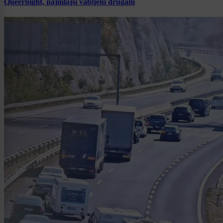
Queernight, najmlajši vabljeni drugam