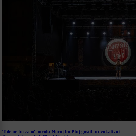
Tole ne bo za oči otrok: Nocoj bo Ptuj gostil provokativni