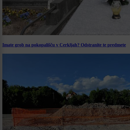
Imate grob na pokopališču v Cerkljah? Odstranite te predmete