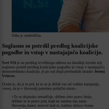
Slika je simbolična.
Soglasno so potrdil predlog koalicijske
pogodbe in vstop v nastajajočo koalicijo.
Svet NSi
je na predlog izvršilnega odbora na današnji izredni seji
soglasno potrdil predlog koalicijske pogodbe in vstop v nastajajočo
desnosredinsko koalicijo, je po seji dejal predsednik stranke
Jernej
Vrtovec
.
Dodal je, da je to pot, ki so se je držali vse od volilne kampanje,
»torej, da je v Sloveniji potreben politični obrat«.
»To se dejansko uresničuje, držimo tisto pravo linijo,
držimo se te prave poti, kajti ne zanima nas samo
Slovenija danes, temveč tudi to, kakšno državo bomo