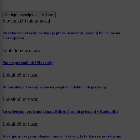
Zadnje objavljeno
V živo
Slovenija
19 minut nazaj
Po rekordni vročini prihajajo plohe in nevihte, najbolj burno bo na
Gorenjskem
Globalno
2 uri nazaj
Potres prebudil del Slovenije
Lokalno
5 ur nazaj
Bohinjska pot osvojila eno najvišjih arhitekturnih priznanj
Lokalno
5 ur nazaj
To so letošnji prejemniki najvišjih občinskih priznanj v Radovljici
Lokalno
5 ur nazaj
Ko v gorah zagrmi, štejejo minute: Nasveti, ki lahko rešijo življenje