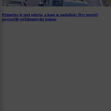
Primorka je spet odprta, a kaos se nadaljuje: Dve nesreči
povzročili večkilometrske kolone