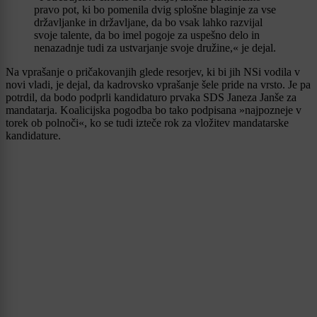
pravo pot, ki bo pomenila dvig splošne blaginje za vse
državljanke in državljane, da bo vsak lahko razvijal
svoje talente, da bo imel pogoje za uspešno delo in
nenazadnje tudi za ustvarjanje svoje družine,« je dejal.
Na vprašanje o pričakovanjih glede resorjev, ki bi jih NSi vodila v
novi vladi, je dejal, da kadrovsko vprašanje šele pride na vrsto. Je pa
potrdil, da bodo podprli kandidaturo prvaka SDS Janeza Janše za
mandatarja. Koalicijska pogodba bo tako podpisana »najpozneje v
torek ob polnoči«, ko se tudi izteče rok za vložitev mandatarske
kandidature.