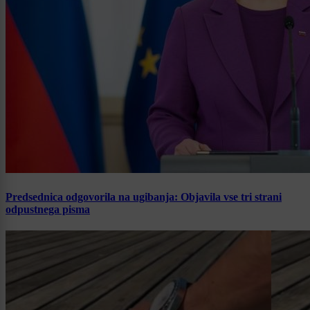
Predsednica odgovorila na ugibanja: Objavila vse tri strani
odpustnega pisma