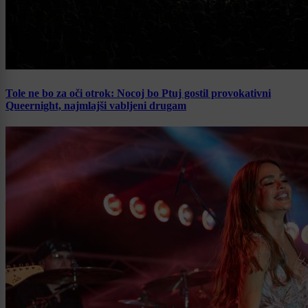
Tole ne bo za oči otrok: Nocoj bo Ptuj gostil provokativni
Queernight, najmlajši vabljeni drugam