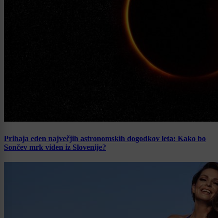
Prihaja eden največjih astronomskih dogodkov leta: Kako bo
Sončev mrk viden iz Slovenije?