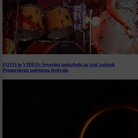
FOTO in VIDEO: Severina poskrbela za vroč začetek
Pomurskega poletnega festivala