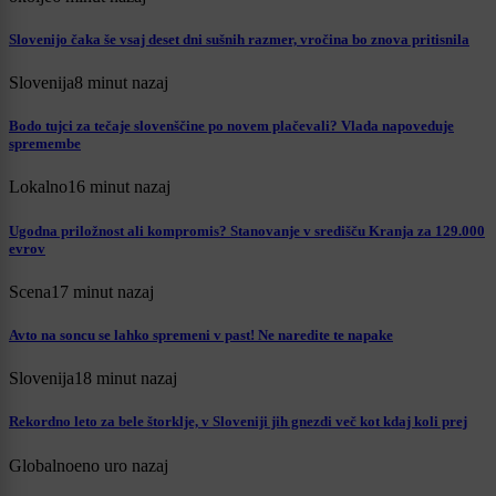
Slovenijo čaka še vsaj deset dni sušnih razmer, vročina bo znova pritisnila
Slovenija
8 minut nazaj
Bodo tujci za tečaje slovenščine po novem plačevali? Vlada napoveduje
spremembe
Lokalno
16 minut nazaj
Ugodna priložnost ali kompromis? Stanovanje v središču Kranja za 129.000
evrov
Scena
17 minut nazaj
Avto na soncu se lahko spremeni v past! Ne naredite te napake
Slovenija
18 minut nazaj
Rekordno leto za bele štorklje, v Sloveniji jih gnezdi več kot kdaj koli prej
Globalno
eno uro nazaj