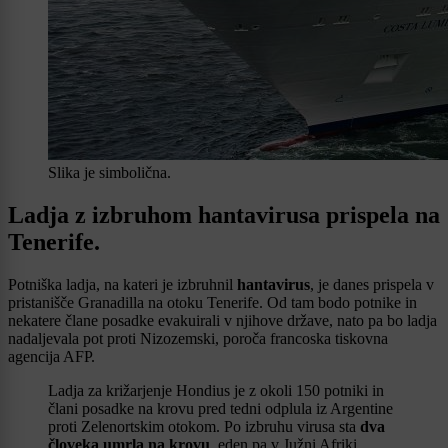
Slika je simbolična.
Ladja z izbruhom hantavirusa prispela na
Tenerife.
Potniška ladja, na kateri je izbruhnil
hantavirus
, je danes prispela v
pristanišče Granadilla na otoku Tenerife. Od tam bodo potnike in
nekatere člane posadke evakuirali v njihove države, nato pa bo ladja
nadaljevala pot proti Nizozemski, poroča francoska tiskovna
agencija AFP.
Ladja za križarjenje Hondius je z okoli 150 potniki in
člani posadke na krovu pred tedni odplula iz Argentine
proti Zelenortskim otokom. Po izbruhu virusa sta
dva
človeka umrla na krovu
, eden pa v Južni Afriki.