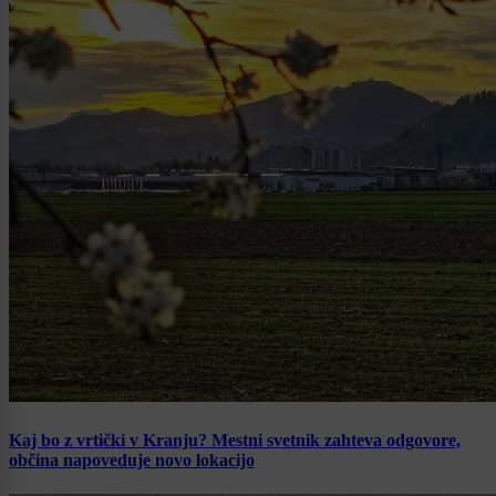
Kaj bo z vrtički v Kranju? Mestni svetnik zahteva odgovore,
občina napoveduje novo lokacijo