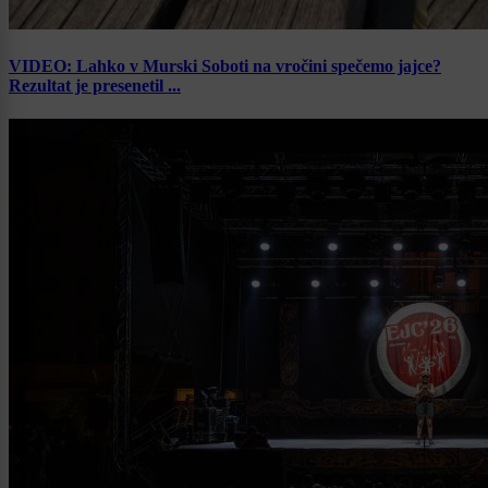
VIDEO: Lahko v Murski Soboti na vročini spečemo jajce?
Rezultat je presenetil ...