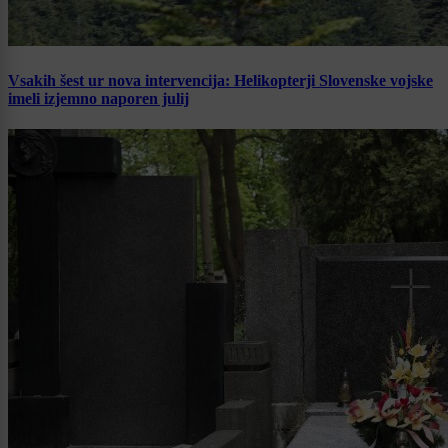
Vsakih šest ur nova intervencija: Helikopterji Slovenske vojske
imeli izjemno naporen julij