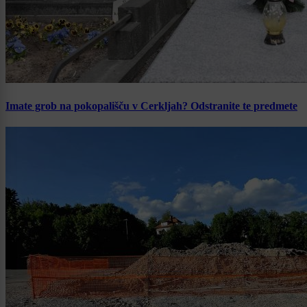
Imate grob na pokopališču v Cerkljah? Odstranite te predmete