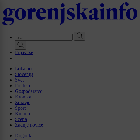
Skip
to
main
content
Prijavi se
Lokalno
Slovenija
Svet
Politika
Gospodarstvo
Kronika
Zdravje
Šport
Kultura
Scena
Zadnje novice
Dogodki