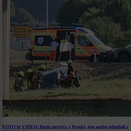
FOTO in VIDEO: Huda nesreča v Pesnici, eno osebo odpeljali v