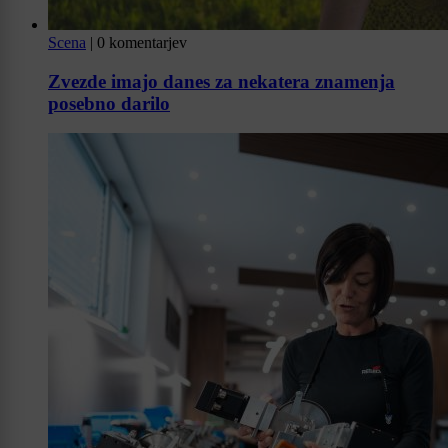
Scena
|
0 komentarjev
Zvezde imajo danes za nekatera znamenja
posebno darilo