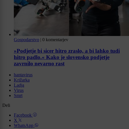
Gospodarstvo
|
0 komentarjev
»Podjetje bi sicer hitro zraslo, a bi lahko tudi
hitro padlo.« Kako je slovensko podjetje
zavrnilo nevarno rast
hantavirus
Križarka
Ladja
Virus
Smrt
Deli
Facebook
X
WhatsApp