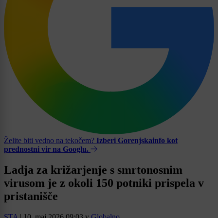
Želite biti vedno na tekočem?
Izberi Gorenjskainfo kot
prednostni vir na Googlu.
Ladja za križarjenje s smrtonosnim
virusom je z okoli 150 potniki prispela v
pristanišče
STA
|
10. maj 2026 09:03
v
Globalno