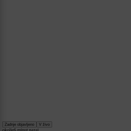
Zadnje objavljeno
V živo
okolje
6 minut nazaj