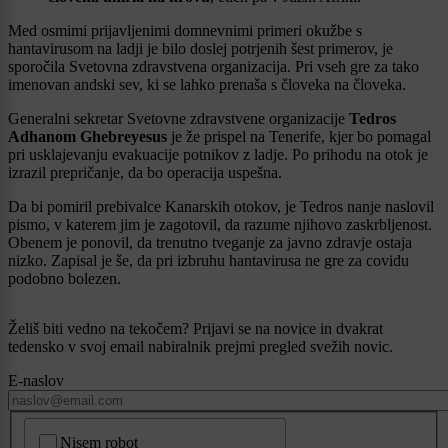
Med osmimi prijavljenimi domnevnimi primeri okužbe s
hantavirusom na ladji je bilo doslej potrjenih šest primerov, je
sporočila Svetovna zdravstvena organizacija. Pri vseh gre za tako
imenovan andski sev, ki se lahko prenaša s človeka na človeka.
Generalni sekretar Svetovne zdravstvene organizacije
Tedros
Adhanom Ghebreyesus
je že prispel na Tenerife, kjer bo pomagal
pri usklajevanju evakuacije potnikov z ladje. Po prihodu na otok je
izrazil prepričanje, da bo operacija uspešna.
Da bi pomiril prebivalce Kanarskih otokov, je Tedros nanje naslovil
pismo, v katerem jim je zagotovil, da razume njihovo zaskrbljenost.
Obenem je ponovil, da trenutno tveganje za javno zdravje ostaja
nizko. Zapisal je še, da pri izbruhu hantavirusa ne gre za covidu
podobno bolezen.
Želiš biti vedno na tekočem? Prijavi se na novice in dvakrat
tedensko v svoj email nabiralnik prejmi pregled svežih novic.
E-naslov
CAPTCHA
Nisem robot