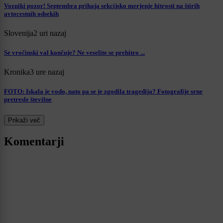
Vozniki pozor! Septembra prihaja sekcijsko merjenje hitrosti na štirih
avtocestnih odsekih
Slovenija
2 uri nazaj
Se vročinski val končuje? Ne veselite se prehitro ...
Kronika
3 ure nazaj
FOTO: Iskala je vodo, nato pa se je zgodila tragedija? Fotografije srne
pretresle številne
Prikaži več
Komentarji