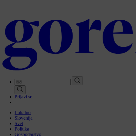
Skip
to
main
content
Prijavi se
Lokalno
Slovenija
Svet
Politika
Gospodarstvo