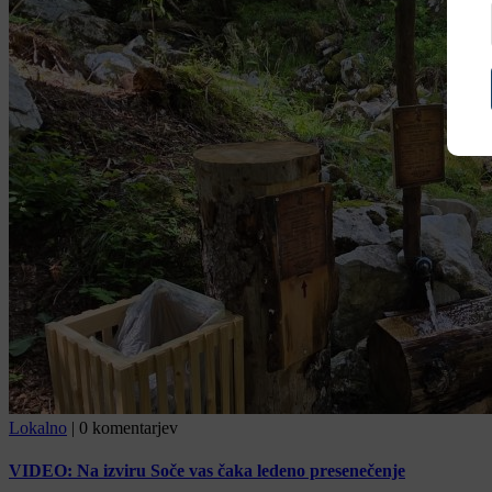
Lokalno
|
0 komentarjev
VIDEO: Na izviru Soče vas čaka ledeno presenečenje