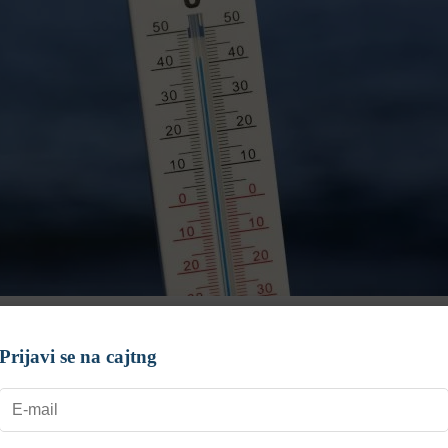
ajbolj vročimi kraji v Sloveniji
Prijavi se na cajtng