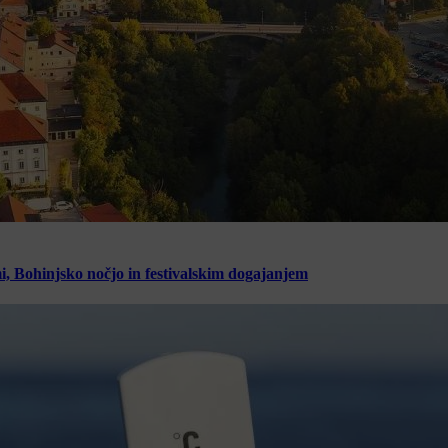
, Bohinjsko nočjo in festivalskim dogajanjem