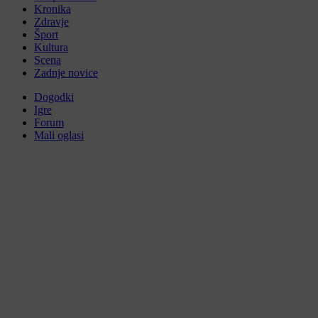
Kronika
Zdravje
Šport
Kultura
Scena
Zadnje novice
Dogodki
Igre
Forum
Mali oglasi