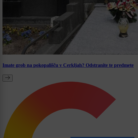
Imate grob na pokopališču v Cerkljah? Odstranite te predmete