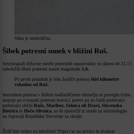
Slika je simbolična.
Šibek potresni sunek v bližini Ruš.
Seizmografi državne mreže potresnih opazovalnic so danes ob 21.15
zabeležili šibek potresni sunek magnitude
1,9.
Po prvih podatkih je bilo žarišče potresa
štiri kilometre
vzhodno od Ruš.
Intenziteta potresa v širšem nadžariščnem območju ni presegla četrte
stopnje po evropski potresni lestvici, potres pa so čutili prebivalci
prebivalci občin
Ruše, Maribor, Selnica ob Dravi, Slovenska
Bistrica
in
Hoče-Slivnica
, so še sporočili iz urada za seizmologijo
na Agenciji Republike Slovenije za okolje.
Želiš biti vedno na tekočem? Prijavi se na novice in dvakrat