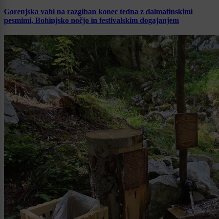
Gorenjska vabi na razgiban konec tedna z dalmatinskimi
pesmimi, Bohinjsko nočjo in festivalskim dogajanjem