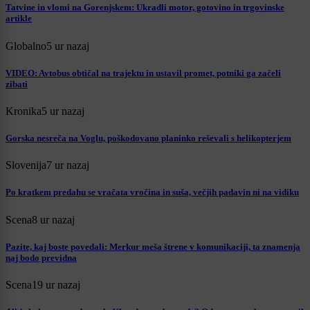
Tatvine in vlomi na Gorenjskem: Ukradli motor, gotovino in trgovinske
artikle
Globalno
5 ur nazaj
VIDEO: Avtobus obtičal na trajektu in ustavil promet, potniki ga začeli
zibati
Kronika
5 ur nazaj
Gorska nesreča na Voglu, poškodovano planinko reševali s helikopterjem
Slovenija
7 ur nazaj
Po kratkem predahu se vračata vročina in suša, večjih padavin ni na vidiku
Scena
8 ur nazaj
Pazite, kaj boste povedali: Merkur meša štrene v komunikaciji, ta znamenja
naj bodo previdna
Scena
19 ur nazaj