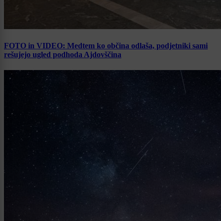
FOTO in VIDEO: Medtem ko občina odlaša, podjetniki sami
rešujejo ugled podhoda Ajdovščina