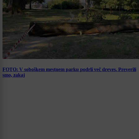
FOTO: V soboškem mestnem parku podrli več dreves. Preverili
smo, zakaj