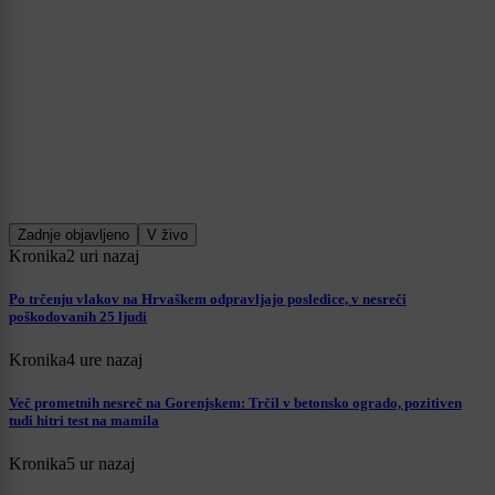
Zadnje objavljeno
V živo
Kronika
2 uri nazaj
Po trčenju vlakov na Hrvaškem odpravljajo posledice, v nesreči
poškodovanih 25 ljudi
Kronika
4 ure nazaj
Več prometnih nesreč na Gorenjskem: Trčil v betonsko ogrado, pozitiven
tudi hitri test na mamila
Kronika
5 ur nazaj