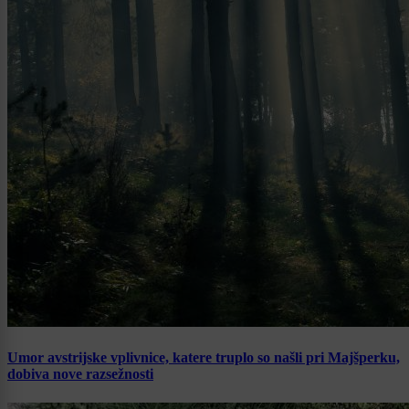
Umor avstrijske vplivnice, katere truplo so našli pri Majšperku,
dobiva nove razsežnosti