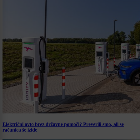
Električni avto brez državne pomoči? Preverili smo, ali se
računica še izide