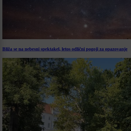
Bliža se na nebesni spektakel, letos odlični pogoji za opazovanje