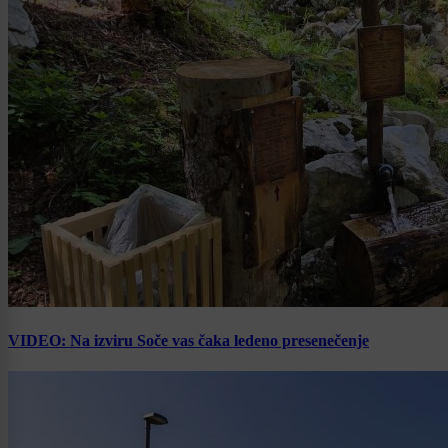
VIDEO: Na izviru Soče vas čaka ledeno presenečenje