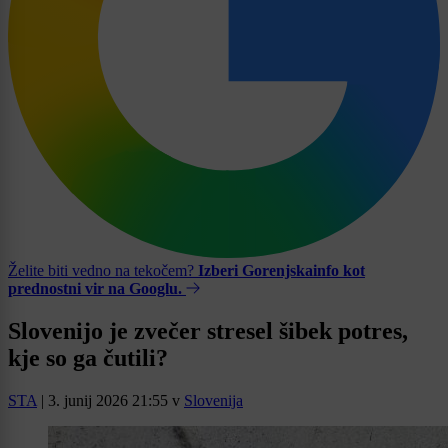
Želite biti vedno na tekočem?
Izberi Gorenjskainfo kot
prednostni vir na Googlu.
Slovenijo je zvečer stresel šibek potres,
kje so ga čutili?
STA
|
3. junij 2026 21:55
v
Slovenija