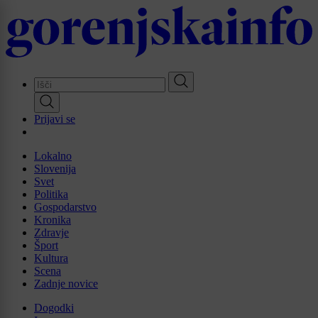
Skip
to
main
content
Prijavi se
Lokalno
Slovenija
Svet
Politika
Gospodarstvo
Kronika
Zdravje
Šport
Kultura
Scena
Zadnje novice
Dogodki