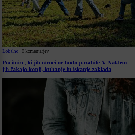
Lokalno
|
0 komentarjev
Počitnice, ki jih otroci ne bodo pozabili: V Naklem
jih čakajo konji, kuhanje in iskanje zaklada