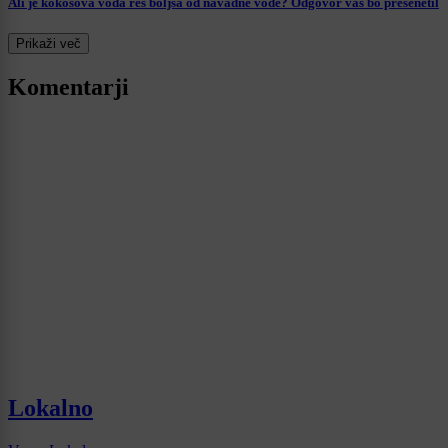
Ali je kokosova voda res boljša od navadne vode? Odgovor vas bo presenetil
Prikaži več
Komentarji
Lokalno