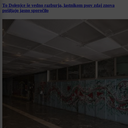
To Dolenjce še vedno razburja, lastnikom psov zdaj znova
pošiljajo jasno sporočilo