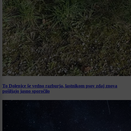
To Dolenjce še vedno razburja, lastnikom psov zdaj znova
pošiljajo jasno sporočilo