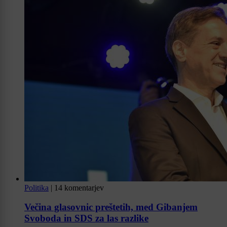
Politika
|
14 komentarjev
Večina glasovnic preštetih, med Gibanjem
Svoboda in SDS za las razlike