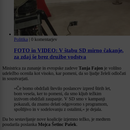
Politika
|
0 komentarjev
FOTO in VIDEO: V štabu SD mirno čakanje,
za zdaj še brez družbe vodstva
Ministrica za zunanje in evropske zadeve
Tanja Fajon
je volilno
udeležbo ocenila kot visoko, kar pomeni, da so ljudje želeli odločati
in soustvarjati.
»Če bomo obdržali število poslancev izpred štirih let,
bom vesela, ker to pomeni, da smo kljub težkim
izzivom obdržali zaupanje. V SD smo v kampanji
pokazali, da znamo delati odgovorno s programom,
spoštljivo in v sodelovanju z ostalimi,« je dejala.
Da bo sestavljanje nove koalicije izjemno težko, je medtem
poudarila poslanka
Mojca Šetinc Pašek
.