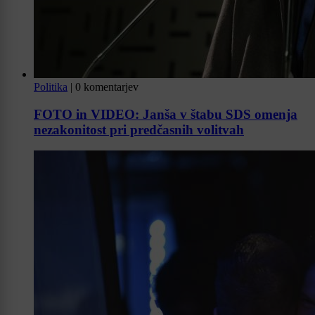
Politika
|
0 komentarjev
FOTO in VIDEO: Janša v štabu SDS omenja
nezakonitost pri predčasnih volitvah