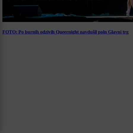
FOTO: Po burnih odzivih Queernight navdušil poln Glavni trg