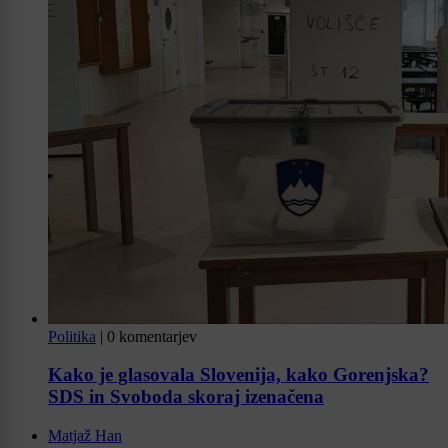
Politika
|
0 komentarjev
Kako je glasovala Slovenija, kako Gorenjska?
SDS in Svoboda skoraj izenačena
Matjaž Han