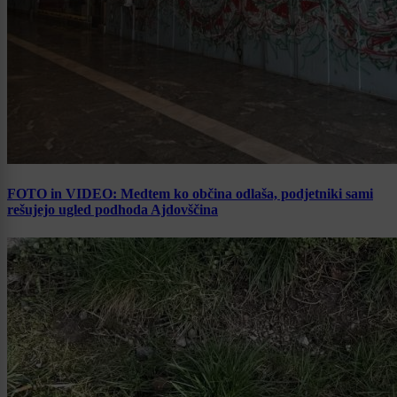
FOTO in VIDEO: Medtem ko občina odlaša, podjetniki sami
rešujejo ugled podhoda Ajdovščina