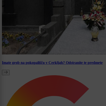
Imate grob na pokopališču v Cerkljah? Odstranite te predmete