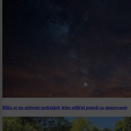
Bliža se na nebesni spektakel, letos odlični pogoji za opazovanje