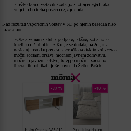
»Težko bomo sestavili koalicijo znotraj enega bloka,
verjetno bo treba poseči čez,« je dodala.
Nad rezultati vzporednih volitev v SD po njenih besedah niso
razočarani.
»Obeta se nam stabilna podpora, takšna, kot smo jo
imeli pred štirimi leti.« Kot je še dodala, pa želijo v
naslednji mandat prenesti sporočilo volivk in volivcev o
močni socialni državi, močnem javnem zdravstvu,
močnem javnem šolstvu, torej po močnih socialno
liberalnih politikah, je še povedala Šetinc Pašek.