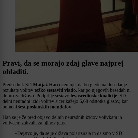
Pravi, da se morajo zdaj glave najprej
ohladiti.
Predsednik SD
Matjaž Han
ocenjuje, da bo glede na dosedanje
rezultate volitev
težko sestaviti vlado
, kar po njegovih besedah ni
dobro za državo. Podprl je sestavo
levosredinske koalicije
. SD
delni neuradni izidi volitev sicer kažejo 6,68 odstotka glasov, kar
pomeni
šest poslanskih mandatov
.
Han se je že pred objavo delnih neuradnih izidov volivkam in
volivcem zahvalil za njihov glas.
»Dejstvo je, da se je država polarizirala in da smo v SD