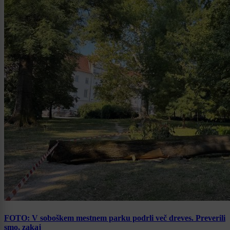
FOTO: V soboškem mestnem parku podrli več dreves. Preverili
smo, zakaj