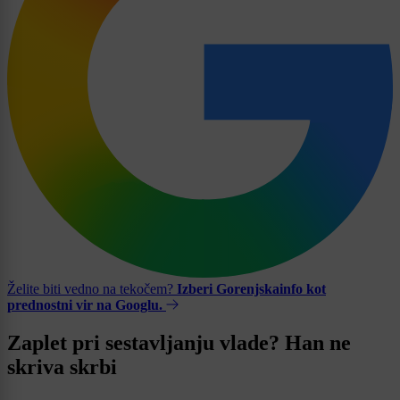
Želite biti vedno na tekočem?
Izberi Gorenjskainfo kot
prednostni vir na Googlu.
Zaplet pri sestavljanju vlade? Han ne
skriva skrbi