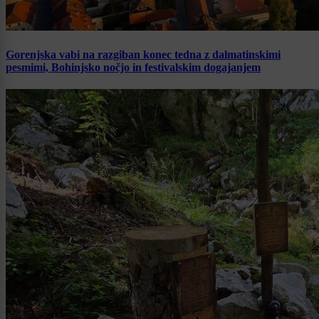
Gorenjska vabi na razgiban konec tedna z dalmatinskimi
pesmimi, Bohinjsko nočjo in festivalskim dogajanjem