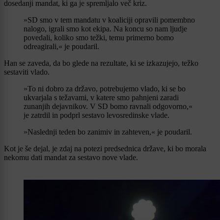
dosedanji mandat, ki ga je spremljalo več kriz.
»SD smo v tem mandatu v koaliciji opravili pomembno
nalogo, igrali smo kot ekipa. Na koncu so nam ljudje
povedali, koliko smo težki, temu primerno bomo
odreagirali,« je poudaril.
Han se zaveda, da bo glede na rezultate, ki se izkazujejo, težko
sestaviti vlado.
»To ni dobro za državo, potrebujemo vlado, ki se bo
ukvarjala s težavami, v katere smo pahnjeni zaradi
zunanjih dejavnikov. V SD bomo ravnali odgovorno,«
je zatrdil in podprl sestavo levosredinske vlade.
»Naslednji teden bo zanimiv in zahteven,« je poudaril.
Kot je še dejal, je zdaj na potezi predsednica države, ki bo morala
nekomu dati mandat za sestavo nove vlade.