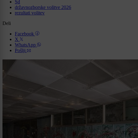
Sd
državnozborske volitve 2026
rezultati volitev
Deli
Facebook
X
WhatsApp
Pošlji