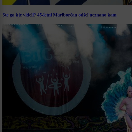
Ste ga kje videli? 45-letni Mariborčan odšel neznano kam