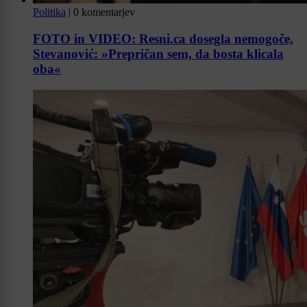
Politika
|
0 komentarjev
FOTO in VIDEO: Resni.ca dosegla nemogoče,
Stevanović: »Prepričan sem, da bosta klicala
oba«