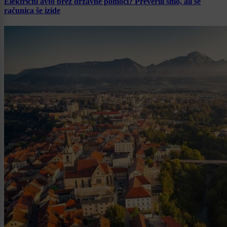
Električni avto brez državne pomoči? Preverili smo, ali se
računica še izide