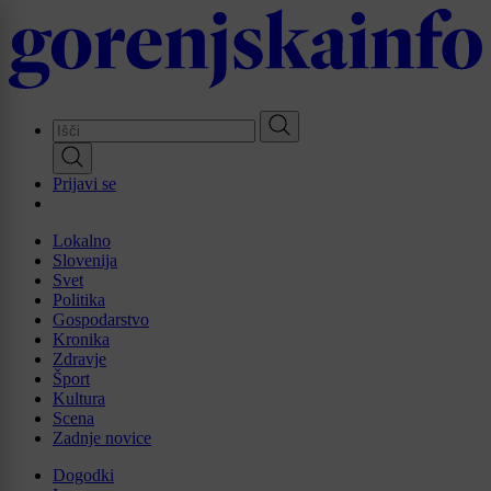
Skip
to
main
content
Prijavi se
Lokalno
Slovenija
Svet
Politika
Gospodarstvo
Kronika
Zdravje
Šport
Kultura
Scena
Zadnje novice
Dogodki