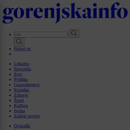
Skip
to
main
content
Prijavi se
Lokalno
Slovenija
Svet
Politika
Gospodarstvo
Kronika
Zdravje
Šport
Kultura
Scena
Zadnje novice
Dogodki