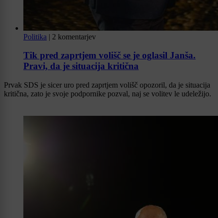
Politika
|
2 komentarjev
Tik pred zaprtjem volišč se je oglasil Janša.
Pravi, da je situacija kritična
Prvak SDS je sicer uro pred zaprtjem volišč opozoril, da je situacija
kritična, zato je svoje podpornike pozval, naj se volitev le udeležijo.