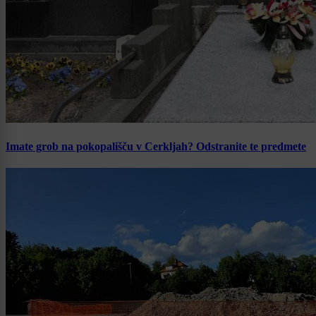
Imate grob na pokopališču v Cerkljah? Odstranite te predmete