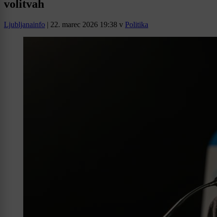
volitvah
Ljubljanainfo
|
22. marec 2026 19:38
v
Politika