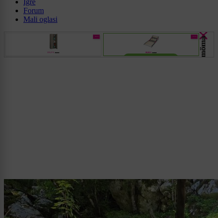
Igre
Forum
Mali oglasi