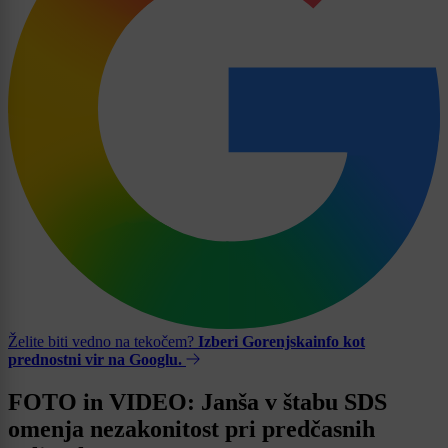
Želite biti vedno na tekočem?
Izberi Gorenjskainfo kot
prednostni vir na Googlu.
FOTO in VIDEO: Janša v štabu SDS
omenja nezakonitost pri predčasnih