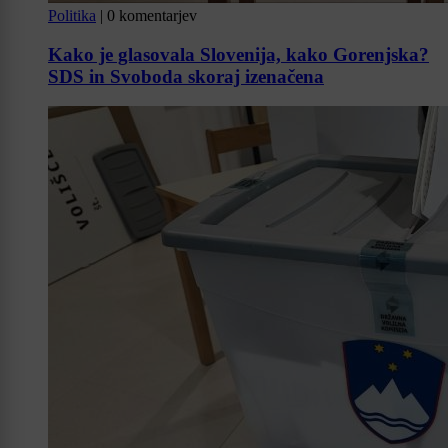
Politika
|
0 komentarjev
Kako je glasovala Slovenija, kako Gorenjska?
SDS in Svoboda skoraj izenačena