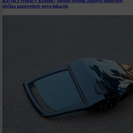
Kaj bo z vrtički v Kranju? Mestni svetnik zahteva odgovore,
občina napoveduje novo lokacijo