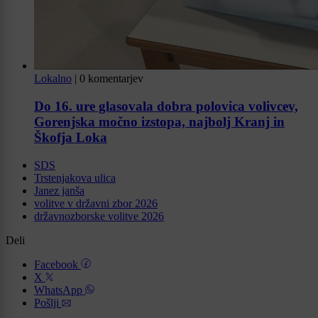
Lokalno
|
0 komentarjev
Do 16. ure glasovala dobra polovica volivcev,
Gorenjska močno izstopa, najbolj Kranj in
Škofja Loka
SDS
Trstenjakova ulica
Janez janša
volitve v državni zbor 2026
državnozborske volitve 2026
Deli
Facebook
X
WhatsApp
Pošlji