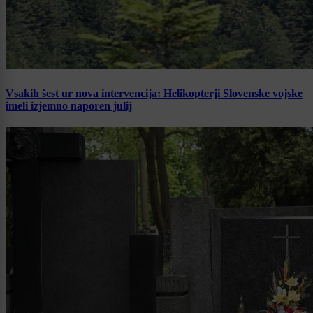
Vsakih šest ur nova intervencija: Helikopterji Slovenske vojske
imeli izjemno naporen julij