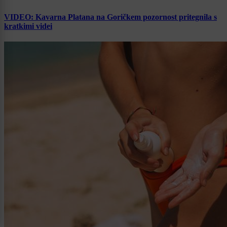
VIDEO: Kavarna Platana na Goričkem pozornost pritegnila s
kratkimi videi