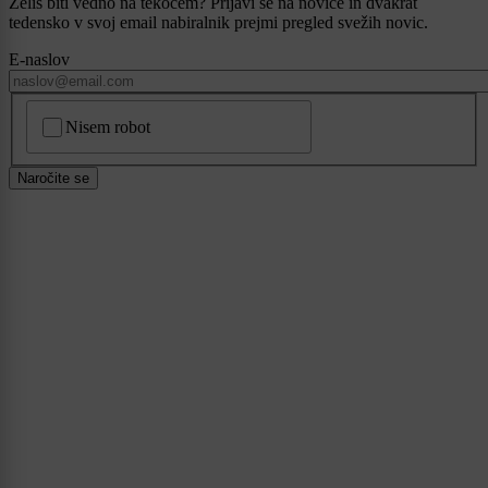
Želiš biti vedno na tekočem? Prijavi se na novice in dvakrat
tedensko v svoj email nabiralnik prejmi pregled svežih novic.
E-naslov
CAPTCHA
Nisem robot
Naročite se