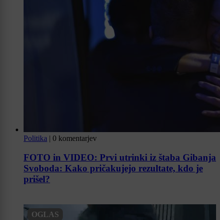
Politika
|
0 komentarjev
FOTO in VIDEO: Prvi utrinki iz štaba Gibanja
Svoboda: Kako pričakujejo rezultate, kdo je
prišel?
OGLAS