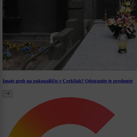
Imate grob na pokopališču v Cerkljah? Odstranite te predmete