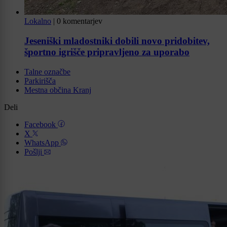
Lokalno
|
0 komentarjev
Jeseniški mladostniki dobili novo pridobitev,
športno igrišče pripravljeno za uporabo
Talne označbe
Parkirišča
Mestna občina Kranj
Deli
Facebook
X
WhatsApp
Pošlji