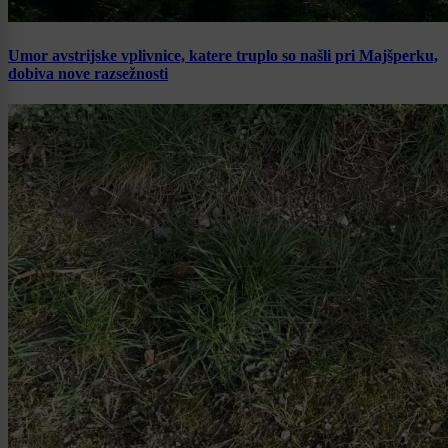
Umor avstrijske vplivnice, katere truplo so našli pri Majšperku,
dobiva nove razsežnosti