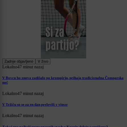
Zadnje objavljeno
V živo
Lokalno
47 minut nazaj
V Bovcu bo znova zadišalo po krompirju, prihaja tradicionalna Čomparska
noč
Lokalno
47 minut nazaj
V Tržiču so se za en dan prelevili v viteze
Lokalno
47 minut nazaj
Zakaj ena najbolj prepoznavnih stavb v Kranju deluje zapuščeno?