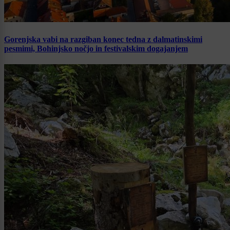
Gorenjska vabi na razgiban konec tedna z dalmatinskimi
pesmimi, Bohinjsko nočjo in festivalskim dogajanjem