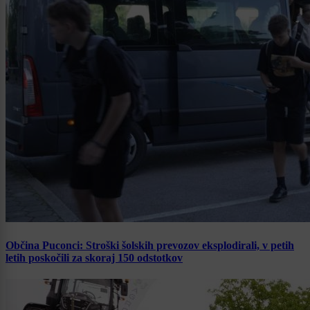
Občina Puconci: Stroški šolskih prevozov eksplodirali, v petih
letih poskočili za skoraj 150 odstotkov