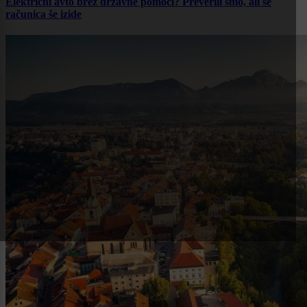
Električni avto brez državne pomoči? Preverili smo, ali se
računica še izide