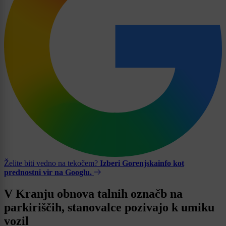
Želite biti vedno na tekočem?
Izberi Gorenjskainfo kot
prednostni vir na Googlu.
V Kranju obnova talnih označb na
parkiriščih, stanovalce pozivajo k umiku
vozil