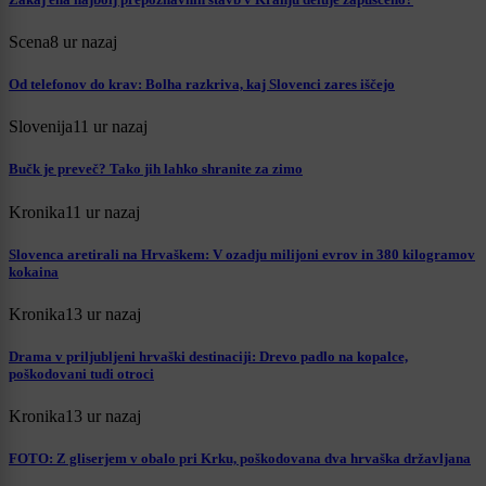
Scena
8 ur nazaj
Od telefonov do krav: Bolha razkriva, kaj Slovenci zares iščejo
Slovenija
11 ur nazaj
Bučk je preveč? Tako jih lahko shranite za zimo
Kronika
11 ur nazaj
Slovenca aretirali na Hrvaškem: V ozadju milijoni evrov in 380 kilogramov
kokaina
Kronika
13 ur nazaj
Drama v priljubljeni hrvaški destinaciji: Drevo padlo na kopalce,
poškodovani tudi otroci
Kronika
13 ur nazaj
FOTO: Z gliserjem v obalo pri Krku, poškodovana dva hrvaška državljana