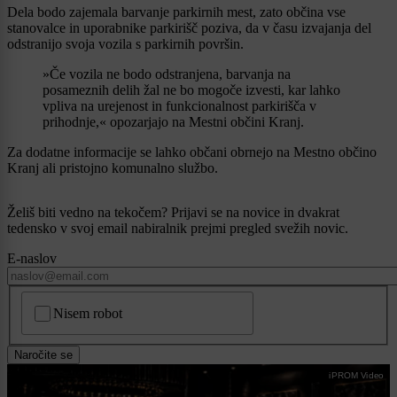
Dela bodo zajemala barvanje parkirnih mest, zato občina vse
stanovalce in uporabnike parkirišč poziva, da v času izvajanja del
odstranijo svoja vozila s parkirnih površin.
»Če vozila ne bodo odstranjena, barvanja na
posameznih delih žal ne bo mogoče izvesti, kar lahko
vpliva na urejenost in funkcionalnost parkirišča v
prihodnje,« opozarjajo na Mestni občini Kranj.
Za dodatne informacije se lahko občani obrnejo na Mestno občino
Kranj ali pristojno komunalno službo.
Želiš biti vedno na tekočem? Prijavi se na novice in dvakrat
tedensko v svoj email nabiralnik prejmi pregled svežih novic.
E-naslov
CAPTCHA
Nisem robot
Naročite se
iPROM Video