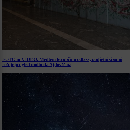
FOTO in VIDEO: Medtem ko občina odlaša, podjetniki sami
rešujejo ugled podhoda Ajdovščina