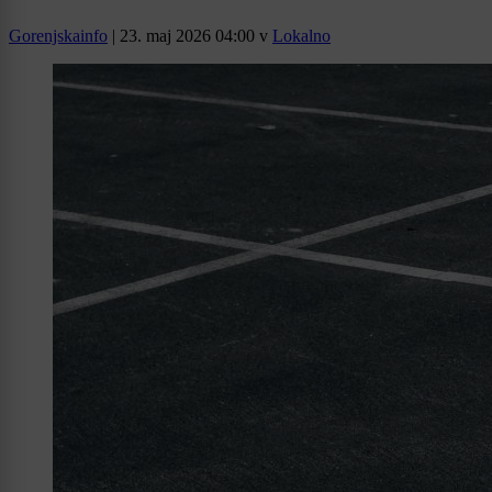
Gorenjskainfo
|
23. maj 2026 04:00
v
Lokalno