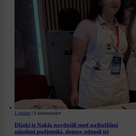
Lokalno
|
0 komentarjev
Dijaki iz Nakla navdušili med najboljšimi
mladimi podjetniki, domov odnesli tri