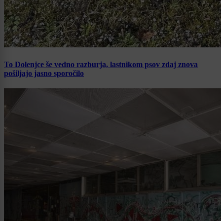
To Dolenjce še vedno razburja, lastnikom psov zdaj znova
pošiljajo jasno sporočilo