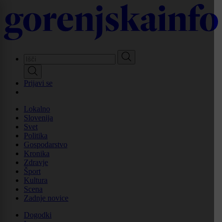
Skip
to
main
content
Prijavi se
Lokalno
Slovenija
Svet
Politika
Gospodarstvo
Kronika
Zdravje
Šport
Kultura
Scena
Zadnje novice
Dogodki