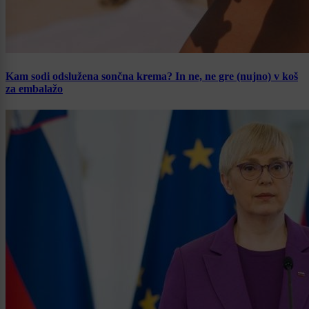
Kam sodi odslužena sončna krema? In ne, ne gre (nujno) v koš
za embalažo