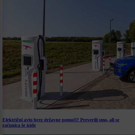
Električni avto brez državne pomoči? Preverili smo, ali se
računica še izide