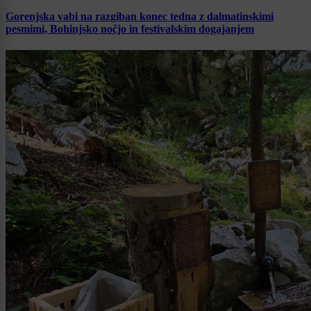
Gorenjska vabi na razgiban konec tedna z dalmatinskimi
pesmimi, Bohinjsko nočjo in festivalskim dogajanjem