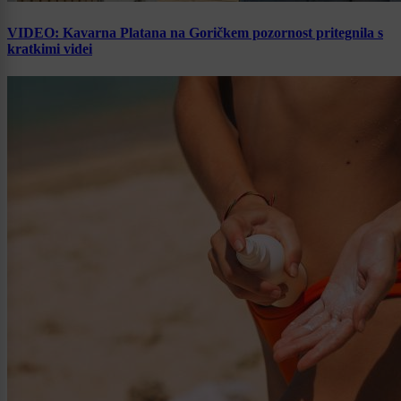
VIDEO: Kavarna Platana na Goričkem pozornost pritegnila s
kratkimi videi