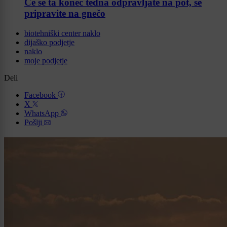
Če se ta konec tedna odpravljate na pot, se
pripravite na gnečo
biotehniški center naklo
dijaško podjetje
naklo
moje podjetje
Deli
Facebook
X
WhatsApp
Pošlji