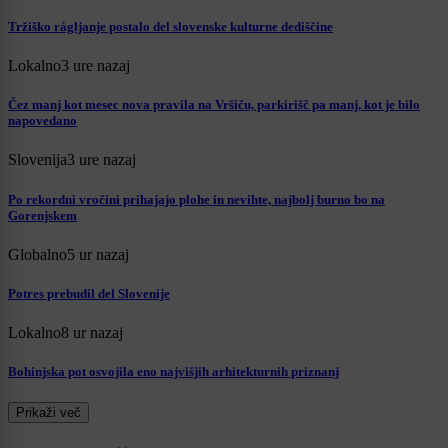
Tržiško rágljanje postalo del slovenske kulturne dediščine
Lokalno
3 ure nazaj
Čez manj kot mesec nova pravila na Vršiču, parkirišč pa manj, kot je bilo
napovedano
Slovenija
3 ure nazaj
Po rekordni vročini prihajajo plohe in nevihte, najbolj burno bo na
Gorenjskem
Globalno
5 ur nazaj
Potres prebudil del Slovenije
Lokalno
8 ur nazaj
Bohinjska pot osvojila eno najvišjih arhitekturnih priznanj
Prikaži več