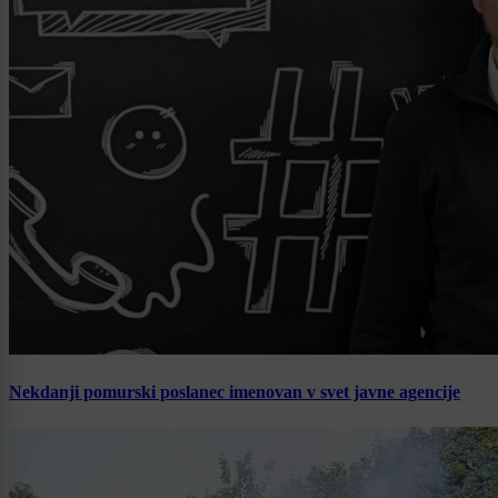
Nekdanji pomurski poslanec imenovan v svet javne agencije