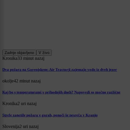
Zadnje objavljeno
V živo
Kronika
33 minut nazaj
Dva požara na Gorenjskem: Air Tractorji zajemajo vodo iz dveh jezer
okolje
42 minut nazaj
Kaj bo s temperaturami v prihodnjih dneh? Napovedi so močno različne
Kronika
2 uri nazaj
Strele zanetile požara v gorah, ponoči še nesreča v Kranju
Slovenija
2 uri nazaj