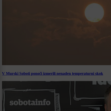
V Murski Soboti ponoči izmerili nenaden temperaturni skok