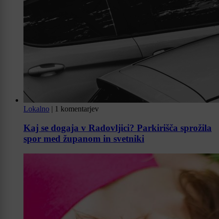
Lokalno
|
1 komentarjev
Kaj se dogaja v Radovljici? Parkirišča sprožila
spor med županom in svetniki