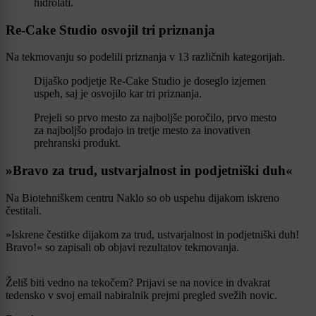
hidrolati.
Re-Cake Studio osvojil tri priznanja
Na tekmovanju so podelili priznanja v 13 različnih kategorijah.
Dijaško podjetje Re-Cake Studio je doseglo izjemen
uspeh, saj je osvojilo kar tri priznanja.
Prejeli so prvo mesto za najboljše poročilo, prvo mesto
za najboljšo prodajo in tretje mesto za inovativen
prehranski produkt.
»Bravo za trud, ustvarjalnost in podjetniški duh«
Na Biotehniškem centru Naklo so ob uspehu dijakom iskreno
čestitali.
»Iskrene čestitke dijakom za trud, ustvarjalnost in podjetniški duh!
Bravo!« so zapisali ob objavi rezultatov tekmovanja.
Želiš biti vedno na tekočem? Prijavi se na novice in dvakrat
tedensko v svoj email nabiralnik prejmi pregled svežih novic.