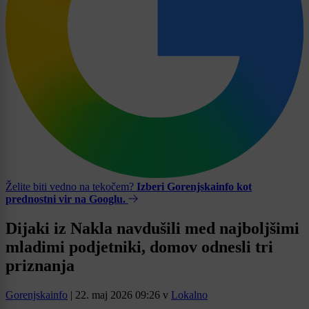
Želite biti vedno na tekočem?
Izberi Gorenjskainfo kot
prednostni vir na Googlu.
Dijaki iz Nakla navdušili med najboljšimi
mladimi podjetniki, domov odnesli tri
priznanja
Gorenjskainfo
|
22. maj 2026 09:26
v
Lokalno