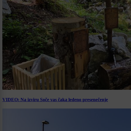
VIDEO: Na izviru Soče vas čaka ledeno presenečenje