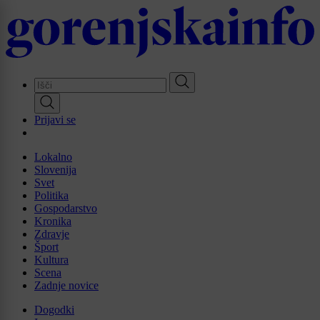
Skip
to
main
content
Prijavi se
Lokalno
Slovenija
Svet
Politika
Gospodarstvo
Kronika
Zdravje
Šport
Kultura
Scena
Zadnje novice
Dogodki