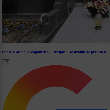
Imate grob na pokopališču v Cerkljah? Odstranite te predmete