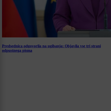
Predsednica odgovorila na ugibanja: Objavila vse tri strani
odpustnega pisma