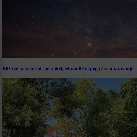
Bliža se na nebesni spektakel, letos odlični pogoji za opazovanje