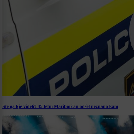
Ste ga kje videli? 45-letni Mariborčan odšel neznano kam