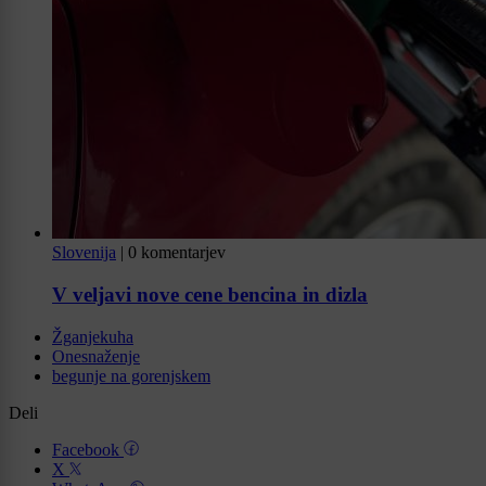
Slovenija
|
0 komentarjev
V veljavi nove cene bencina in dizla
Žganjekuha
Onesnaženje
begunje na gorenjskem
Deli
Facebook
X