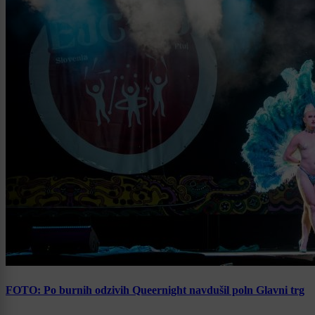
FOTO: Po burnih odzivih Queernight navdušil poln Glavni trg