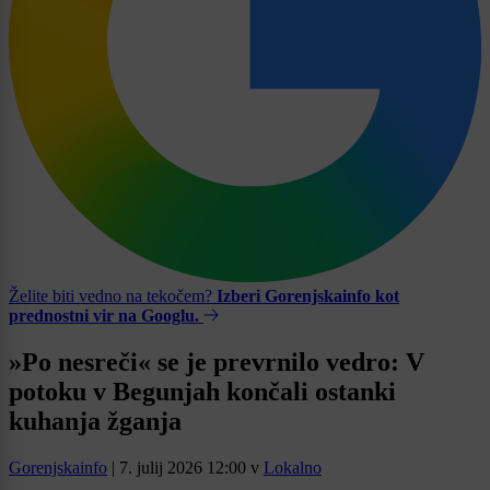
Želite biti vedno na tekočem?
Izberi Gorenjskainfo kot
prednostni vir na Googlu.
»Po nesreči« se je prevrnilo vedro: V
potoku v Begunjah končali ostanki
kuhanja žganja
Gorenjskainfo
|
7. julij 2026 12:00
v
Lokalno