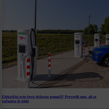
Električni avto brez državne pomoči? Preverili smo, ali se
računica še izide