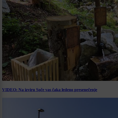
VIDEO: Na izviru Soče vas čaka ledeno presenečenje