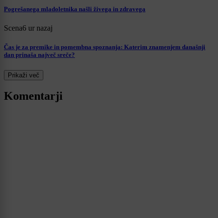
Pogrešanega mladoletnika našli živega in zdravega
Scena
6 ur nazaj
Čas je za premike in pomembna spoznanja: Katerim znamenjem današnji
dan prinaša največ sreče?
Prikaži več
Komentarji