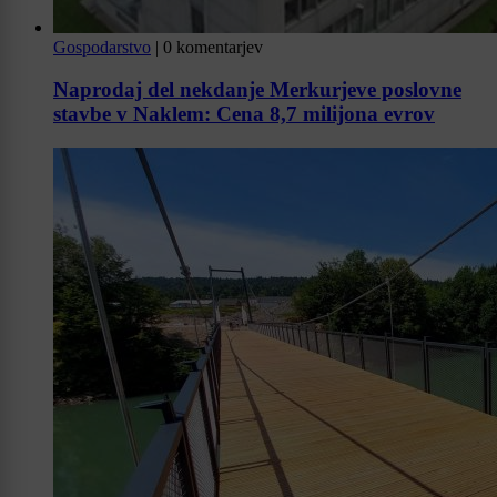
Gospodarstvo
|
0 komentarjev
Naprodaj del nekdanje Merkurjeve poslovne
stavbe v Naklem: Cena 8,7 milijona evrov