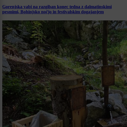
Gorenjska vabi na razgiban konec tedna z dalmatinskimi
pesmimi, Bohinjsko nočjo in festivalskim dogajanjem