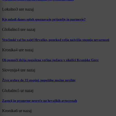
Lokalno
3 ure nazaj
Kje mladi danes sploh spoznavajo prijatelje in partnerje?
Globalno
3 ure nazaj
Vročinski val bo zajel Hrvaško, ponekod velja najvišja stopnja nevarnosti
Kronika
4 ure nazaj
Ob pomoči dežja pogašena večina požara v okolici Kranjske Gore
Slovenija
4 ure nazaj
Živo srebro do 35 stopinj, popoldne možne nevihte
Globalno
5 ur nazaj
Zastoji in prometne nesreče na hrvaških avtocestah
Kronika
6 ur nazaj