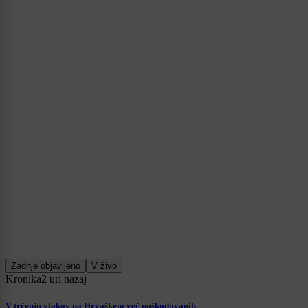
Zadnje objavljeno
V živo
Kronika
2 uri nazaj
V trčenju vlakov na Hrvaškem več poškodovanih