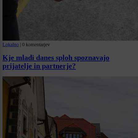
Lokalno
|
0 komentarjev
Kje mladi danes sploh spoznavajo
prijatelje in partnerje?