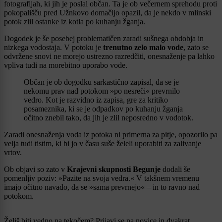
fotografijah, ki jih je poslal občan. Ta je ob večernem sprehodu proti
pokopališču pred Užnkovo domačijo opazil, da je nekdo v mlinski
potok zlil ostanke iz kotla po kuhanju žganja.
Dogodek je še posebej problematičen zaradi sušnega obdobja in
nizkega vodostaja. V potoku je
trenutno zelo malo vode
, zato se
odvržene snovi ne morejo ustrezno razredčiti, onesnaženje pa lahko
vpliva tudi na morebitno uporabo vode.
Občan je ob dogodku sarkastično zapisal, da se je
nekomu prav nad potokom »po nesreči« prevrnilo
vedro. Kot je razvidno iz zapisa, gre za kritiko
posameznika, ki se je odpadkov po kuhanju žganja
očitno znebil tako, da jih je zlil neposredno v vodotok.
Zaradi onesnaženja voda iz potoka ni primerna za pitje, opozorilo pa
velja tudi tistim, ki bi jo v času suše želeli uporabiti za zalivanje
vrtov.
Ob objavi so zato v
Krajevni skupnosti Begunje
dodali še
pomenljiv poziv: »Pazite na svoja vedra.« V takšnem vremenu
imajo očitno navado, da se »sama prevrnejo« – in to ravno nad
potokom.
Želiš biti vedno na tekočem? Prijavi se na novice in dvakrat