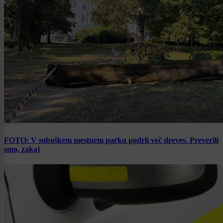
FOTO: V soboškem mestnem parku podrli več dreves. Preverili
smo, zakaj