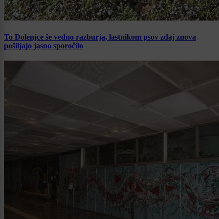
To Dolenjce še vedno razburja, lastnikom psov zdaj znova
pošiljajo jasno sporočilo