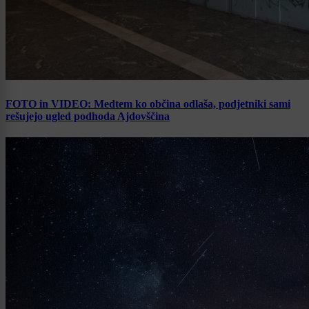
FOTO in VIDEO: Medtem ko občina odlaša, podjetniki sami
rešujejo ugled podhoda Ajdovščina