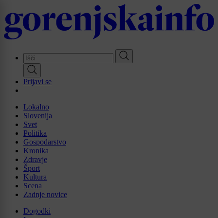
Skip
to
main
content
Prijavi se
Lokalno
Slovenija
Svet
Politika
Gospodarstvo
Kronika
Zdravje
Šport
Kultura
Scena
Zadnje novice
Dogodki