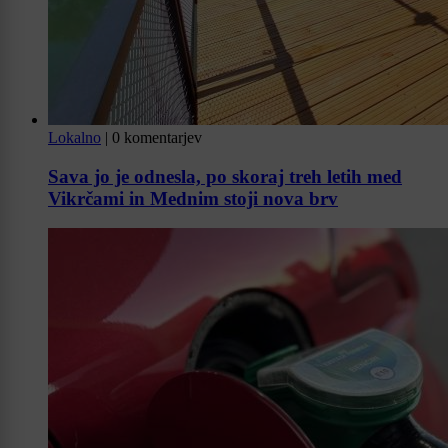
Lokalno
|
0 komentarjev
Sava jo je odnesla, po skoraj treh letih med
Vikrčami in Mednim stoji nova brv