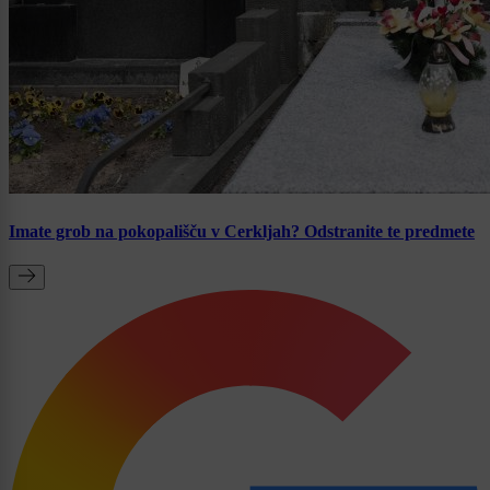
Imate grob na pokopališču v Cerkljah? Odstranite te predmete