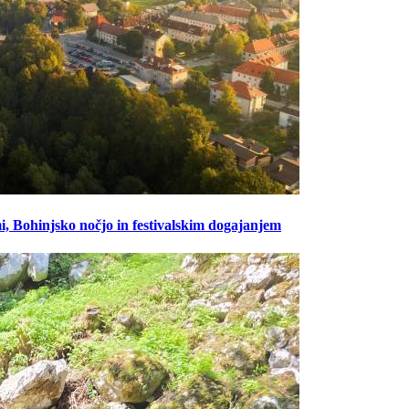
, Bohinjsko nočjo in festivalskim dogajanjem