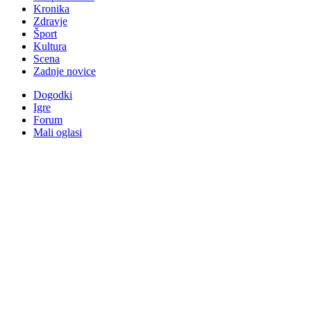
Kronika
Zdravje
Šport
Kultura
Scena
Zadnje novice
Dogodki
Igre
Forum
Mali oglasi