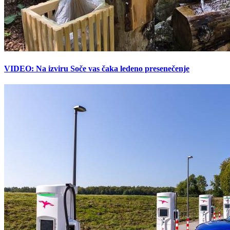
VIDEO: Na izviru Soče vas čaka ledeno presenečenje