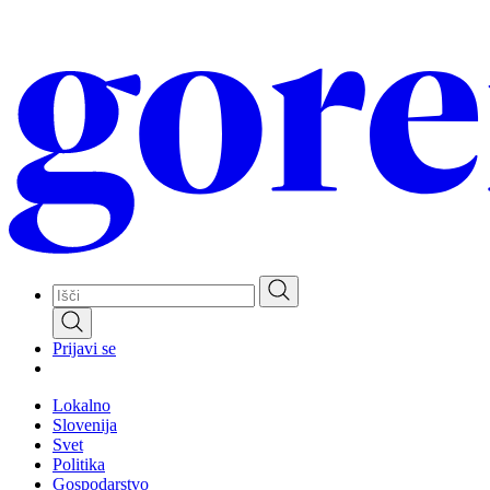
Skip
to
main
content
Prijavi se
Lokalno
Slovenija
Svet
Politika
Gospodarstvo