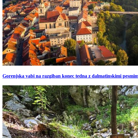
Gorenjska vabi na razgiban konec tedna z dalmatinskimi pesmimi