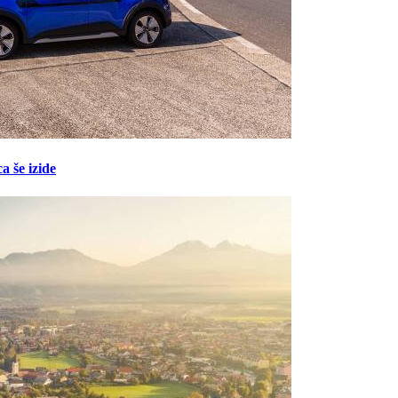
a še izide
Prijavi se na cajtng