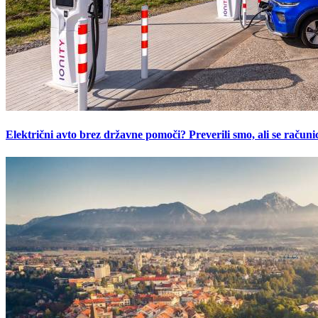
Električni avto brez državne pomoči? Preverili smo, ali se računic