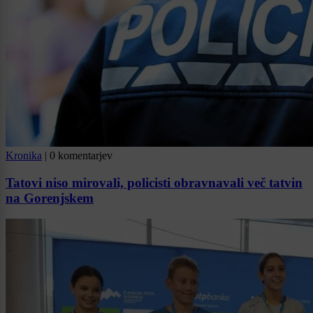
Kronika
|
0 komentarjev
Tatovi niso mirovali, policisti obravnavali več tatvin
na Gorenjskem