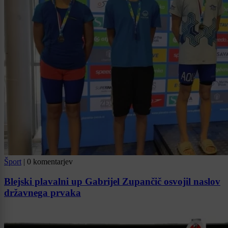
Šport
|
0 komentarjev
Blejski plavalni up Gabrijel Zupančič osvojil naslov
državnega prvaka