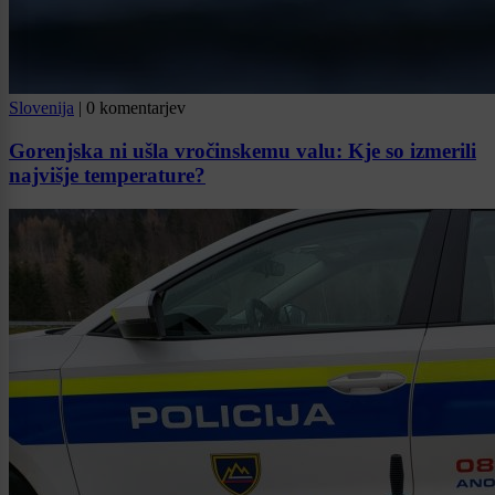
Slovenija
|
0 komentarjev
Gorenjska ni ušla vročinskemu valu: Kje so izmerili
najvišje temperature?