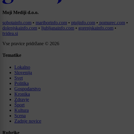
Moji Mediji d.o.o.
sobotainfo.com
•
mariborinfo.com
•
ptujinfo.com
•
pomurec.com
•
dolenjskainfo.com
•
ljubljanainfo.com
•
gorenjskainfo.com
•
tvidea.si
Vse pravice pridržane © 2026
Tematike
Lokalno
Slovenija
Svet
Politika
Gospodarstvo
Kronika
Zdravje
Šport
Kultura
Scena
Zadnje novice
Rubrike