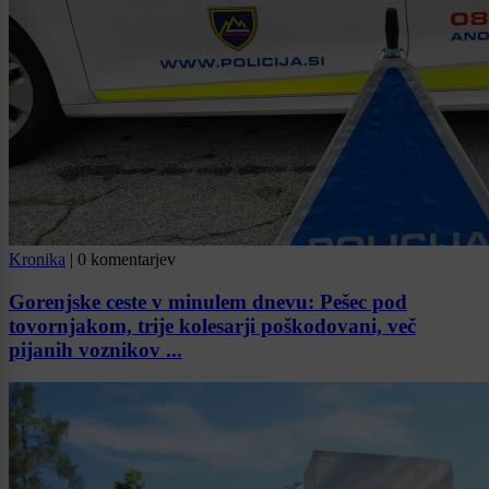
Kronika
|
0 komentarjev
Gorenjske ceste v minulem dnevu: Pešec pod
tovornjakom, trije kolesarji poškodovani, več
pijanih voznikov ...