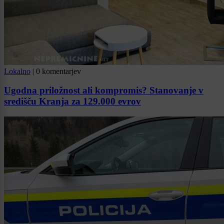
Lokalno
|
0 komentarjev
Ugodna priložnost ali kompromis? Stanovanje v
središču Kranja za 129.000 evrov