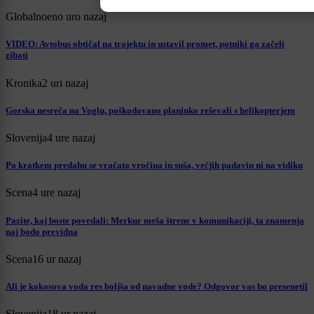
Globalno
eno uro nazaj
VIDEO: Avtobus obtičal na trajektu in ustavil promet, potniki ga začeli
zibati
Kronika
2 uri nazaj
Gorska nesreča na Voglu, poškodovano planinko reševali s helikopterjem
Slovenija
4 ure nazaj
Po kratkem predahu se vračata vročina in suša, večjih padavin ni na vidiku
Scena
4 ure nazaj
Pazite, kaj boste povedali: Merkur meša štrene v komunikaciji, ta znamenja
naj bodo previdna
Scena
16 ur nazaj
Ali je kokosova voda res boljša od navadne vode? Odgovor vas bo presenetil
Slovenija
18 ur nazaj