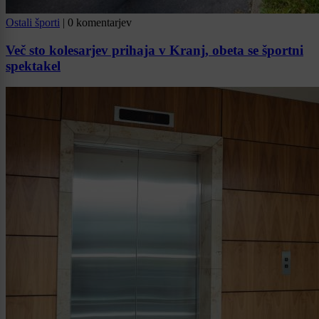
Ostali športi
|
0 komentarjev
Več sto kolesarjev prihaja v Kranj, obeta se športni
spektakel