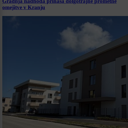
Gradnja nadhoda prinaša dolgotrajne prometne
omejitve v Kranju