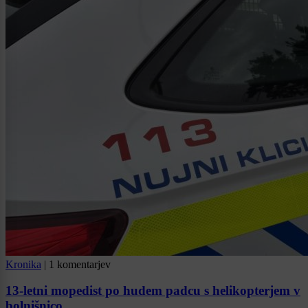
Kronika
|
1 komentarjev
13-letni mopedist po hudem padcu s helikopterjem v
bolnišnico