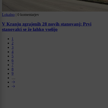
Lokalno
|
0 komentarjev
V Kranju zgrajenih 28 novih stanovanj: Prvi
stanovalci se že lahko vselijo
1
2
3
4
5
6
7
8
9
…