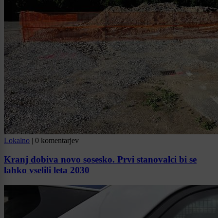
Lokalno
|
0 komentarjev
Kranj dobiva novo sosesko. Prvi stanovalci bi se
lahko vselili leta 2030