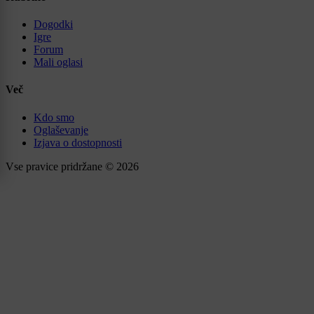
Dogodki
Igre
Forum
Mali oglasi
Več
Kdo smo
Oglaševanje
Izjava o dostopnosti
Vse pravice pridržane © 2026