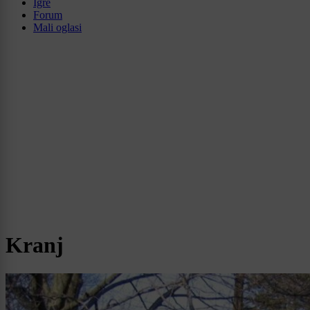
Igre
Forum
Mali oglasi
Kranj