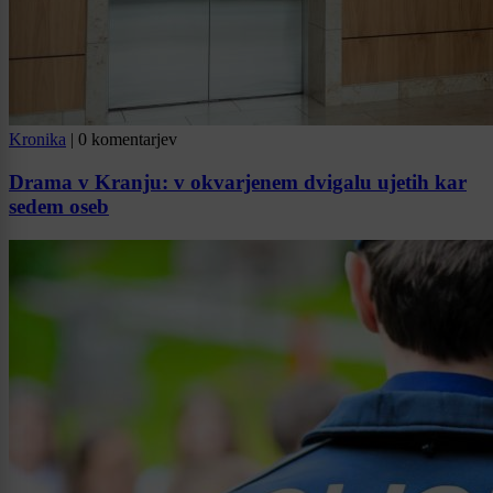
Kronika
|
0 komentarjev
Drama v Kranju: v okvarjenem dvigalu ujetih kar
sedem oseb