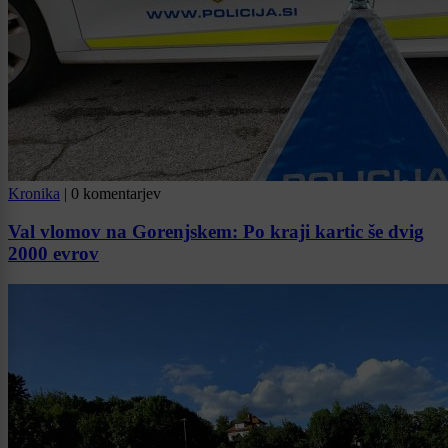
Kronika
|
0 komentarjev
Val vlomov na Gorenjskem: Po kraji kartic še dvig
2000 evrov