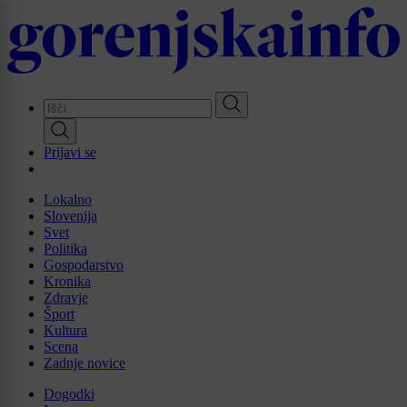
Skip
to
main
content
Prijavi se
Lokalno
Slovenija
Svet
Politika
Gospodarstvo
Kronika
Zdravje
Šport
Kultura
Scena
Zadnje novice
Dogodki