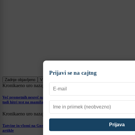
Prijavi se na cajtng
Zadnje objavljeno
V živo
Kronika
eno uro nazaj
Več prometnih nesreč na Gorenjskem: Trčil v betonsko ogrado, pozitiven
tudi hitri test na mamila
Kronika
eno uro nazaj
Tatvine in vlomi na Gorenjskem: Ukradli motor, gotovino in trgovinske
artikle