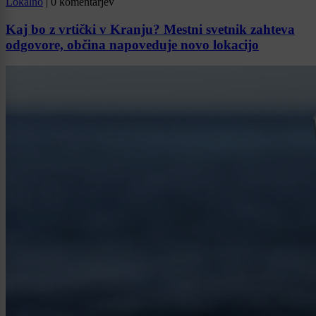
Lokalno
|
0 komentarjev
Kaj bo z vrtički v Kranju? Mestni svetnik zahteva
odgovore, občina napoveduje novo lokacijo