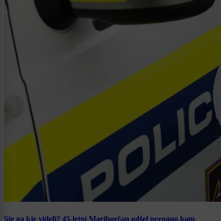
Ste ga kje videli? 45-letni Mariborčan odšel neznano kam