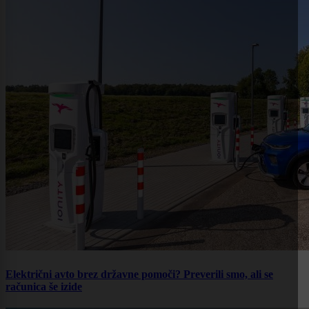
Električni avto brez državne pomoči? Preverili smo, ali se
računica še izide