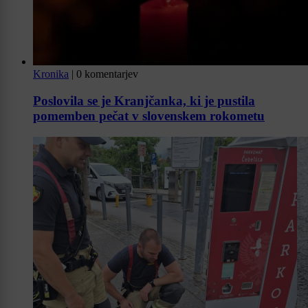
Kronika
|
0 komentarjev
Poslovila se je Kranjčanka, ki je pustila
pomemben pečat v slovenskem rokometu