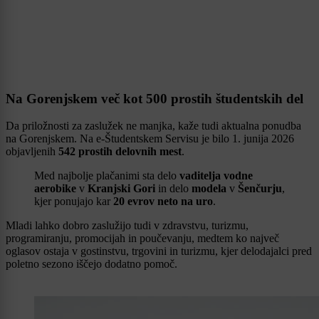
Na Gorenjskem več kot 500 prostih študentskih del
Da priložnosti za zaslužek ne manjka, kaže tudi aktualna ponudba
na Gorenjskem. Na e-Študentskem Servisu je bilo 1. junija 2026
objavljenih
542 prostih delovnih mest
.
Med najbolje plačanimi sta delo
vaditelja vodne
aerobike
v
Kranjski Gori
in delo
modela
v
Šenčurju
,
kjer ponujajo kar
20 evrov neto na uro
.
Mladi lahko dobro zaslužijo tudi v zdravstvu, turizmu,
programiranju, promocijah in poučevanju, medtem ko največ
oglasov ostaja v gostinstvu, trgovini in turizmu, kjer delodajalci pred
poletno sezono iščejo dodatno pomoč.