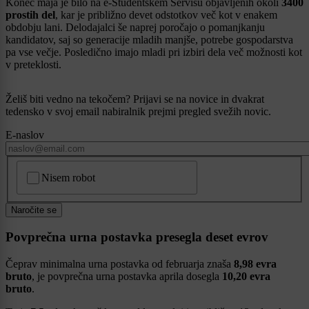
Konec maja je bilo na e-Študentskem Servisu objavljenih okoli
3400
prostih del
, kar je približno devet odstotkov več kot v enakem
obdobju lani. Delodajalci še naprej poročajo o pomanjkanju
kandidatov, saj so generacije mladih manjše, potrebe gospodarstva
pa vse večje. Posledično imajo mladi pri izbiri dela več možnosti kot
v preteklosti.
Želiš biti vedno na tekočem? Prijavi se na novice in dvakrat
tedensko v svoj email nabiralnik prejmi pregled svežih novic.
E-naslov
CAPTCHA
Nisem robot
Naročite se
Povprečna urna postavka presegla deset evrov
Čeprav minimalna urna postavka od februarja znaša
8,98 evra
bruto
, je povprečna urna postavka aprila dosegla
10,20 evra
bruto
.