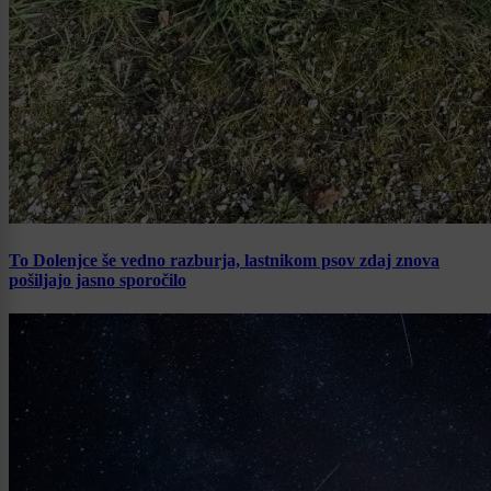
To Dolenjce še vedno razburja, lastnikom psov zdaj znova
pošiljajo jasno sporočilo