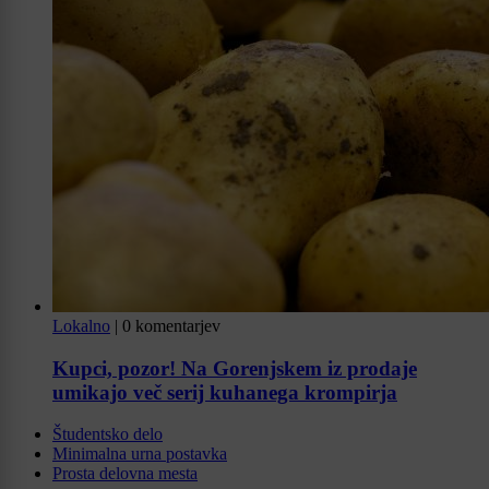
Lokalno
|
0 komentarjev
Kupci, pozor! Na Gorenjskem iz prodaje
umikajo več serij kuhanega krompirja
Študentsko delo
Minimalna urna postavka
Prosta delovna mesta