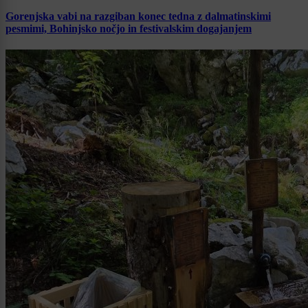
Gorenjska vabi na razgiban konec tedna z dalmatinskimi
pesmimi, Bohinjsko nočjo in festivalskim dogajanjem