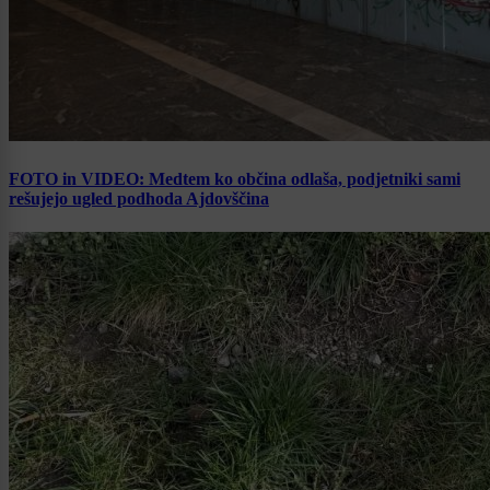
FOTO in VIDEO: Medtem ko občina odlaša, podjetniki sami
rešujejo ugled podhoda Ajdovščina