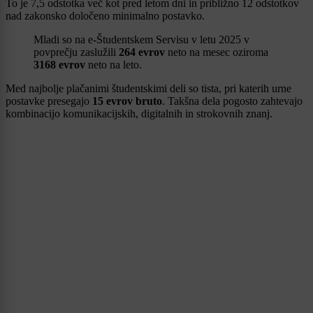
To je 7,5 odstotka več kot pred letom dni in približno 12 odstotkov
nad zakonsko določeno minimalno postavko.
Mladi so na e-Študentskem Servisu v letu 2025 v
povprečju zaslužili
264 evrov
neto na mesec oziroma
3168 evrov
neto na leto.
Med najbolje plačanimi študentskimi deli so tista, pri katerih urne
postavke presegajo
15 evrov bruto
. Takšna dela pogosto zahtevajo
kombinacijo komunikacijskih, digitalnih in strokovnih znanj.