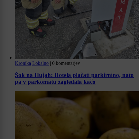
Kronika
Lokalno
|
0 komentarjev
Šok na Hujah: Hotela plačati parkirnino, nato
pa v parkomatu zagledala kačo