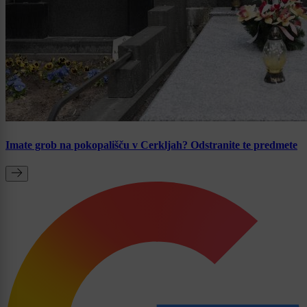
Imate grob na pokopališču v Cerkljah? Odstranite te predmete