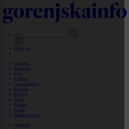
Skip
to
main
content
Prijavi se
Lokalno
Slovenija
Svet
Politika
Gospodarstvo
Kronika
Zdravje
Šport
Kultura
Scena
Zadnje novice
Dogodki