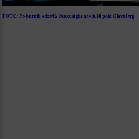
FOTO: Po burnih odzivih Queernight navdušil poln Glavni trg