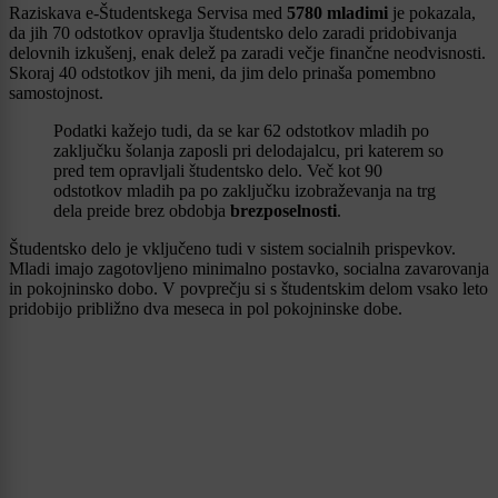
Raziskava e-Študentskega Servisa med
5780 mladimi
je pokazala,
da jih 70 odstotkov opravlja študentsko delo zaradi pridobivanja
delovnih izkušenj, enak delež pa zaradi večje finančne neodvisnosti.
Skoraj 40 odstotkov jih meni, da jim delo prinaša pomembno
samostojnost.
Podatki kažejo tudi, da se kar 62 odstotkov mladih po
zaključku šolanja zaposli pri delodajalcu, pri katerem so
pred tem opravljali študentsko delo. Več kot 90
odstotkov mladih pa po zaključku izobraževanja na trg
dela preide brez obdobja
brezposelnosti
.
Študentsko delo je vključeno tudi v sistem socialnih prispevkov.
Mladi imajo zagotovljeno minimalno postavko, socialna zavarovanja
in pokojninsko dobo. V povprečju si s študentskim delom vsako leto
pridobijo približno dva meseca in pol pokojninske dobe.