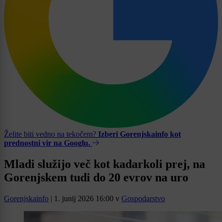
Želite biti vedno na tekočem?
Izberi Gorenjskainfo kot
prednostni vir na Googlu.
Mladi služijo več kot kadarkoli prej, na
Gorenjskem tudi do 20 evrov na uro
Gorenjskainfo
|
1. junij 2026 16:00
v
Gospodarstvo