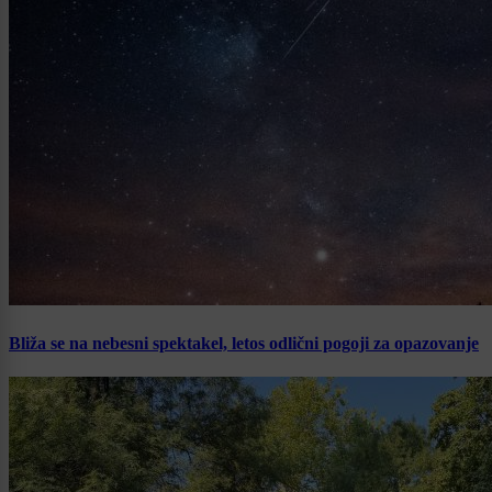
Bliža se na nebesni spektakel, letos odlični pogoji za opazovanje