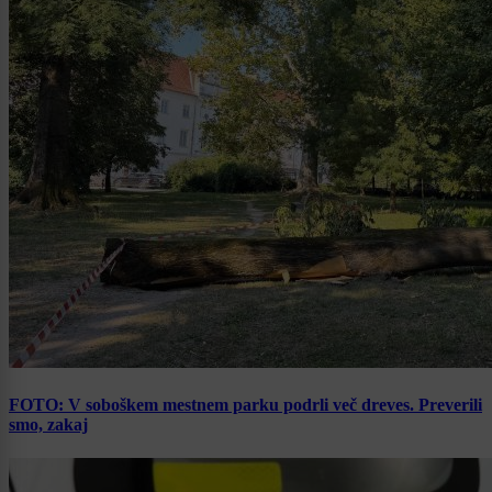
FOTO: V soboškem mestnem parku podrli več dreves. Preverili
smo, zakaj