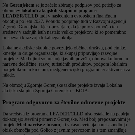
Na
Gorenjskem
se je začelo zbiranje podpisov pod peticijo za
ohranitev
lokalnih akcijskih skupin
in programa
LEADER/CLLD
tudi v naslednjem evropskem finančnem
obdobju po letu 2027. Pobudo podpirajo tudi v Razvojni agenciji
Zgornje Gorenjske, kjer opozarjajo, da je prav s pomočjo teh
sredstev v zadnjih letih nastalo veliko projektov, ki so pomembno
prispevali k razvoju lokalnega okolja.
Lokalne akcijske skupine povezujejo občine, društva, podjetnike,
kmetije in druge organizacije, ki skupaj pripravljajo razvojne
projekte. Med njimi so urejanje javnih površin, obnova kulturne in
naravne dediščine, razvoj turističnih produktov, podpora lokalnim
podjetnikom in kmetom, medgeneracijski programi ter aktivnosti za
mlade.
Na območju Zgornje Gorenjske takšne projekte izvaja Lokalna
akcijska skupina Zgornja Gorenjska – BOJA.
Program odgovoren za številne odmevne projekte
Da sredstva iz programa LEADER/CLLD niso ostala le na papirju,
dokazujejo številni primeri z Gorenjske. Med bolj prepoznavnimi je
projekt
Med narcise z busom
, ki v času cvetenja narcis spodbuja
obisk območja pod Golico z javnim prevozom in s tem zmanjšuje