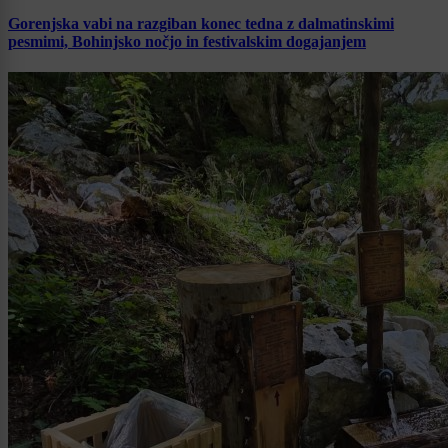
Gorenjska vabi na razgiban konec tedna z dalmatinskimi
pesmimi, Bohinjsko nočjo in festivalskim dogajanjem