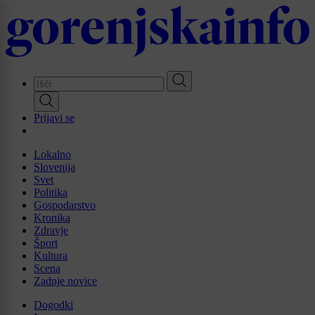
Skip
to
main
content
Prijavi se
Lokalno
Slovenija
Svet
Politika
Gospodarstvo
Kronika
Zdravje
Šport
Kultura
Scena
Zadnje novice
Dogodki