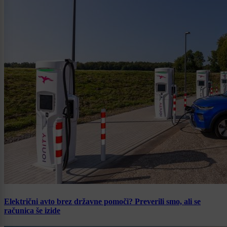
Električni avto brez državne pomoči? Preverili smo, ali se
računica še izide