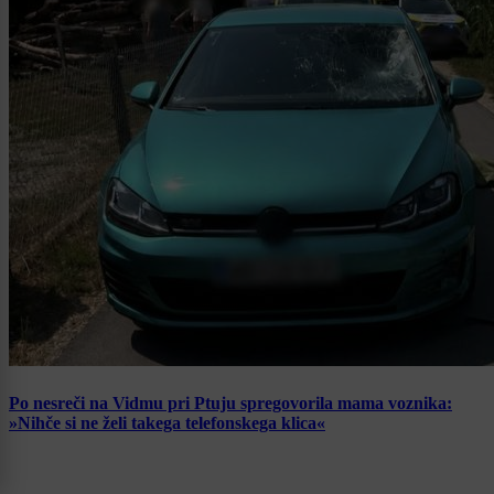
Po nesreči na Vidmu pri Ptuju spregovorila mama voznika:
»Nihče si ne želi takega telefonskega klica«