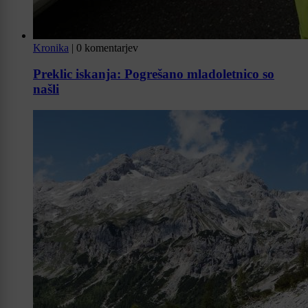
Kronika
|
0 komentarjev
Preklic iskanja: Pogrešano mladoletnico so
našli