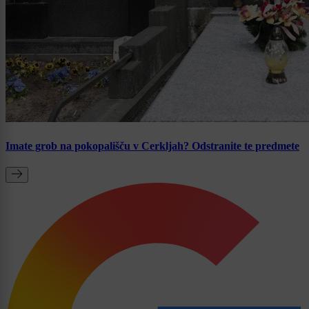
Imate grob na pokopališču v Cerkljah? Odstranite te predmete