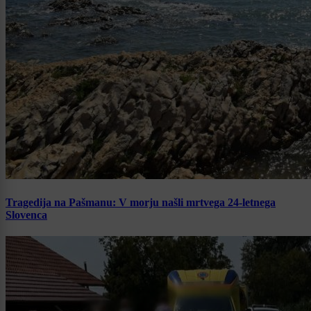
Tragedija na Pašmanu: V morju našli mrtvega 24-letnega
Slovenca