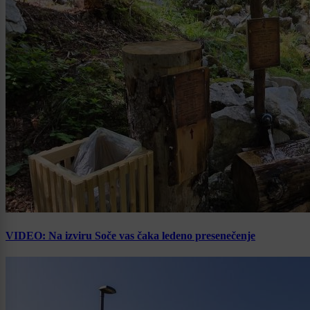
VIDEO: Na izviru Soče vas čaka ledeno presenečenje