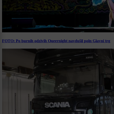
FOTO: Po burnih odzivih Queernight navdušil poln Glavni trg