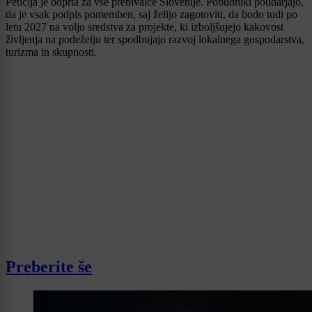
Peticija je odprta za vse prebivalce Slovenije. Pobudniki poudarjajo,
da je vsak podpis pomemben, saj želijo zagotoviti, da bodo tudi po
letu 2027 na voljo sredstva za projekte, ki izboljšujejo kakovost
življenja na podeželju ter spodbujajo razvoj lokalnega gospodarstva,
turizma in skupnosti.
Preberite še