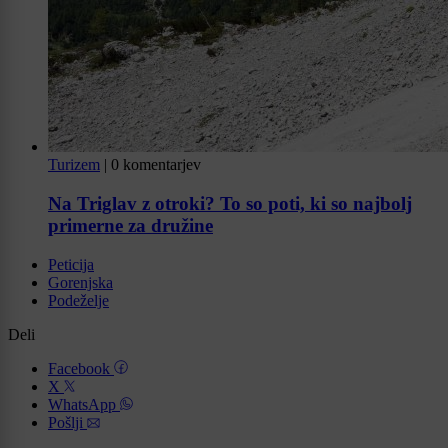
Turizem
|
0 komentarjev
Na Triglav z otroki? To so poti, ki so najbolj
primerne za družine
Peticija
Gorenjska
Podeželje
Deli
Facebook
X
WhatsApp
Pošlji