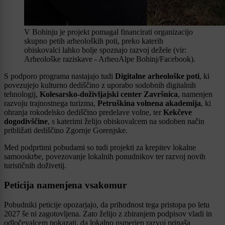
V Bohinju je projekt pomagal financirati organizacijo
skupno petih arheoloških poti, preko katerih
obiskovalci lahko bolje spoznajo razvoj dežele (vir:
Arheološke raziskave - ArheoAlpe Bohinj/Facebook).
S podporo programa nastajajo tudi
Digitalne arheološke poti
, ki
povezujejo kulturno dediščino z uporabo sodobnih digitalnih
tehnologij,
Kolesarsko-doživljajski center Završnica
, namenjen
razvoju trajnostnega turizma,
Petruškina volnena akademija
, ki
ohranja rokodelsko dediščino predelave volne, ter
Kekčeve
dogodivščine
, s katerimi želijo obiskovalcem na sodoben način
približati dediščino Zgornje Gorenjske.
Med podprtimi pobudami so tudi projekti za krepitev lokalne
samooskrbe, povezovanje lokalnih ponudnikov ter razvoj novih
turističnih doživetij.
Peticija namenjena vsakomur
Pobudniki peticije opozarjajo, da prihodnost tega pristopa po letu
2027 še ni zagotovljena. Zato želijo z zbiranjem podpisov vladi in
odločevalcem pokazati, da lokalno usmerjen razvoj prinaša