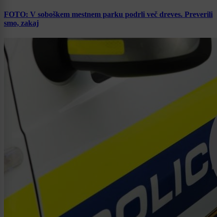
FOTO: V soboškem mestnem parku podrli več dreves. Preverili
smo, zakaj