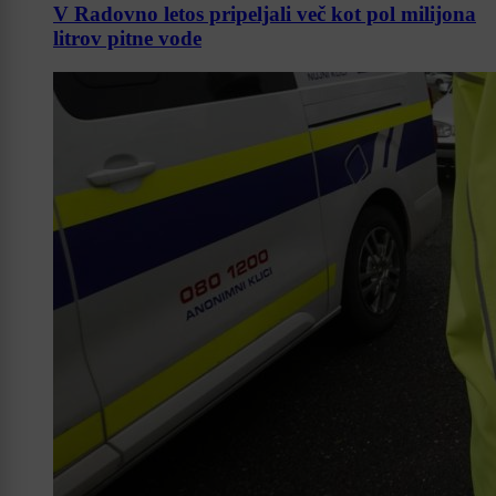
V Radovno letos pripeljali več kot pol milijona
litrov pitne vode