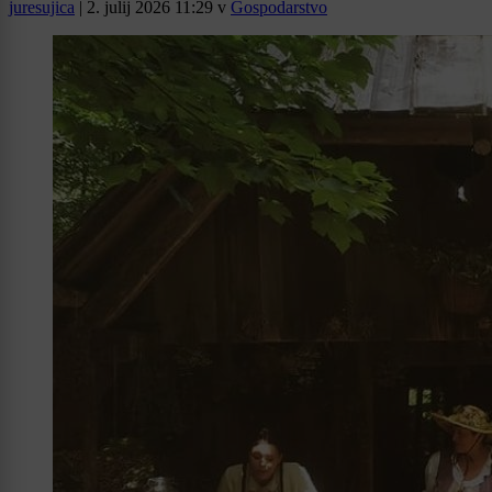
juresujica
|
2. julij 2026 11:29
v
Gospodarstvo