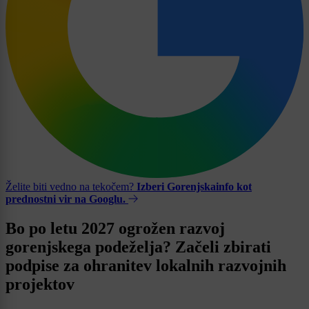
Želite biti vedno na tekočem?
Izberi Gorenjskainfo kot
prednostni vir na Googlu.
Bo po letu 2027 ogrožen razvoj
gorenjskega podeželja? Začeli zbirati
podpise za ohranitev lokalnih razvojnih
projektov