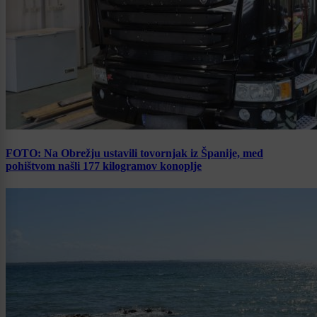
FOTO: Na Obrežju ustavili tovornjak iz Španije, med
pohištvom našli 177 kilogramov konoplje