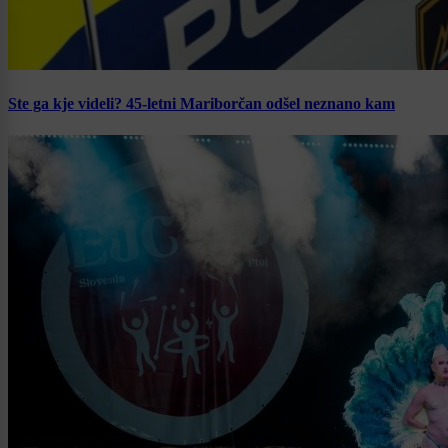
Ste ga kje videli? 45-letni Mariborčan odšel neznano kam