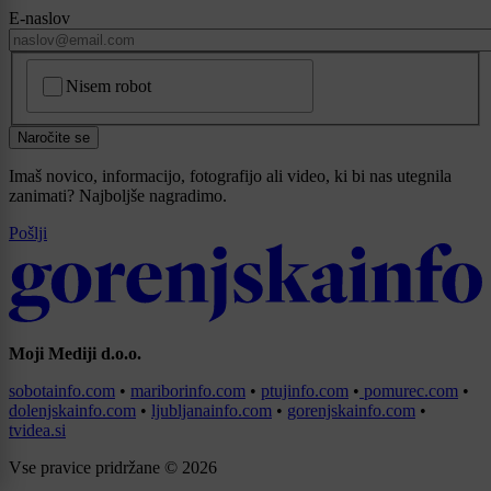
E-naslov
CAPTCHA
Nisem robot
Naročite se
Imaš novico, informacijo, fotografijo ali video, ki bi nas utegnila
zanimati? Najboljše nagradimo.
Pošlji
Moji Mediji d.o.o.
sobotainfo.com
•
mariborinfo.com
•
ptujinfo.com
•
pomurec.com
•
dolenjskainfo.com
•
ljubljanainfo.com
•
gorenjskainfo.com
•
tvidea.si
Vse pravice pridržane © 2026