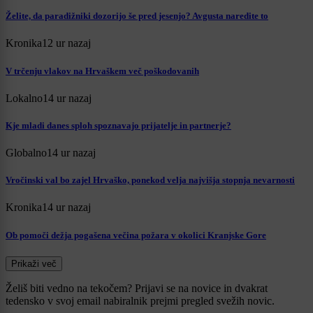
Želite, da paradižniki dozorijo še pred jesenjo? Avgusta naredite to
Kronika
12 ur nazaj
V trčenju vlakov na Hrvaškem več poškodovanih
Lokalno
14 ur nazaj
Kje mladi danes sploh spoznavajo prijatelje in partnerje?
Globalno
14 ur nazaj
Vročinski val bo zajel Hrvaško, ponekod velja najvišja stopnja nevarnosti
Kronika
14 ur nazaj
Ob pomoči dežja pogašena večina požara v okolici Kranjske Gore
Prikaži več
Želiš biti vedno na tekočem? Prijavi se na novice in dvakrat
tedensko v svoj email nabiralnik prejmi pregled svežih novic.