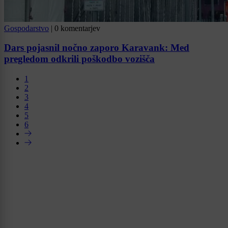
Gospodarstvo
|
0 komentarjev
Dars pojasnil nočno zaporo Karavank: Med
pregledom odkrili poškodbo vozišča
1
2
3
4
5
6