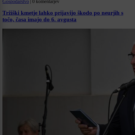
Gospodarstvo
|
0 komentarjev
Tržiški kmetje lahko prijavijo škodo po neurjih s
točo, časa imajo do 6. avgusta