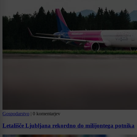
Gospodarstvo
|
0 komentarjev
Letališče Ljubljana rekordno do milijontega potnika