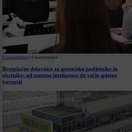
Gospodarstvo
|
0 komentarjev
Brezplačne delavnice za gorenjske podjetnike in
obrtnike: od umetne inteligence do večje spletne
varnosti