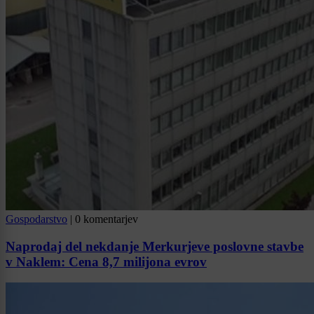
Gospodarstvo
|
0 komentarjev
Naprodaj del nekdanje Merkurjeve poslovne stavbe
v Naklem: Cena 8,7 milijona evrov