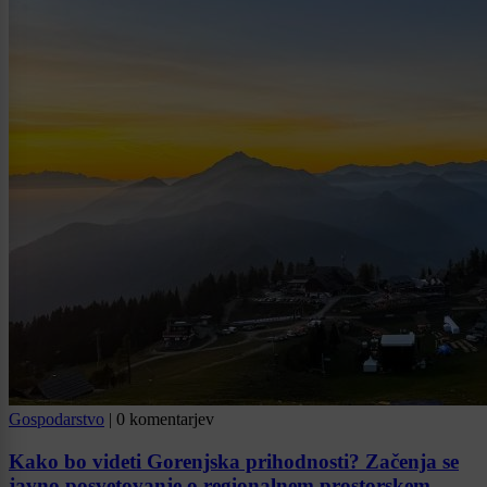
Gospodarstvo
|
0 komentarjev
Kako bo videti Gorenjska prihodnosti? Začenja se
javno posvetovanje o regionalnem prostorskem