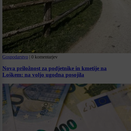
Gospodarstvo
|
0 komentarjev
Nova priložnost za podjetnike in kmetije na
Loškem: na voljo ugodna posojila