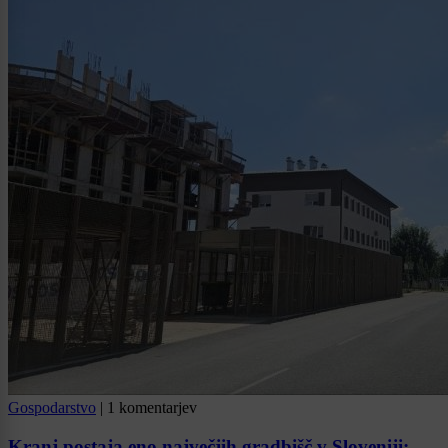
Gospodarstvo
|
1 komentarjev
Kranj postaja eno največjih gradbišč v Sloveniji: