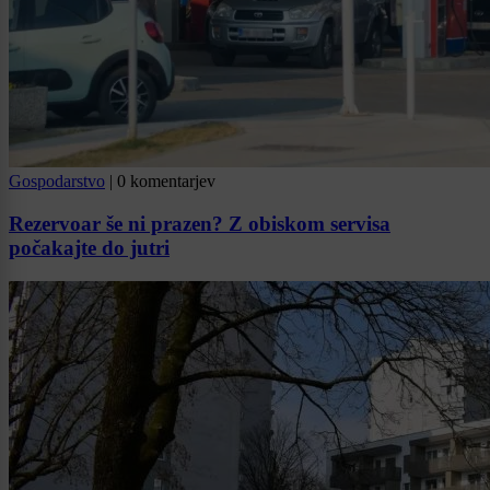
Gospodarstvo
|
0 komentarjev
Rezervoar še ni prazen? Z obiskom servisa
počakajte do jutri