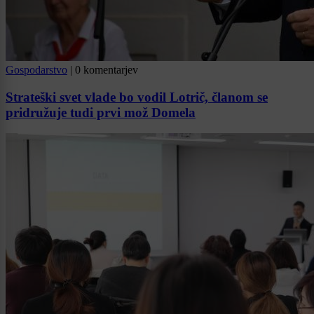
Gospodarstvo
|
0 komentarjev
Strateški svet vlade bo vodil Lotrič, članom se
pridružuje tudi prvi mož Domela