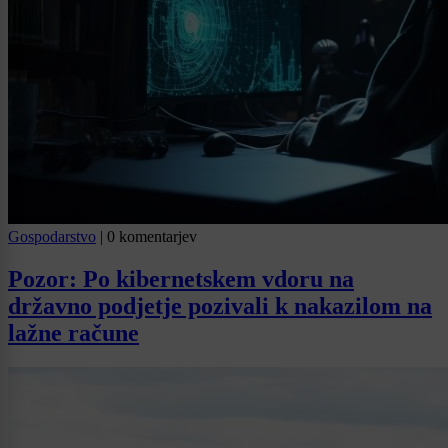
Gospodarstvo
|
0 komentarjev
Pozor: Po kibernetskem vdoru na
državno podjetje pozivali k nakazilom na
lažne račune