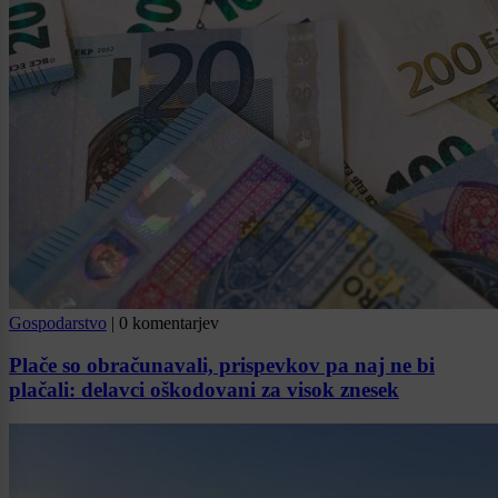
Gospodarstvo
|
0 komentarjev
Plače so obračunavali, prispevkov pa naj ne bi
plačali: delavci oškodovani za visok znesek