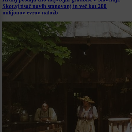
Skoraj tisoč novih stanovanj in več kot 200
milijonov evrov naložb