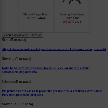
Zadnje objavljeno
V živo
Scena
5 ur nazaj
Ali je kokosova voda res boljša od navadne vode? Odgovor vas bo presenetil
Slovenija
7 ur nazaj
Kako bo Sončev mrk viden iz Slovenije? Vse, kar morate vedeti o
astrološkem dogodku leta
Globalno
9 ur nazaj
Pri južnih sosedih vas za te prometne prekrške čaka več tisoč evrov kazni:
Preverite, preden bo prepozno
Slovenija
11 ur nazaj