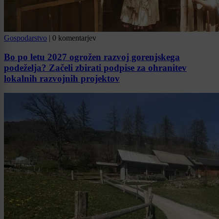
Gospodarstvo
|
0 komentarjev
Bo po letu 2027 ogrožen razvoj gorenjskega
podeželja? Začeli zbirati podpise za ohranitev
lokalnih razvojnih projektov