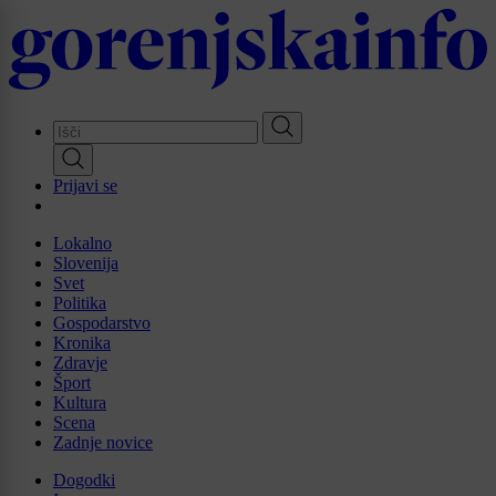
Skip
to
main
content
Prijavi se
Lokalno
Slovenija
Svet
Politika
Gospodarstvo
Kronika
Zdravje
Šport
Kultura
Scena
Zadnje novice
Dogodki