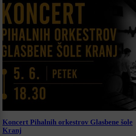
Koncert Pihalnih orkestrov Glasbene šole
Kranj