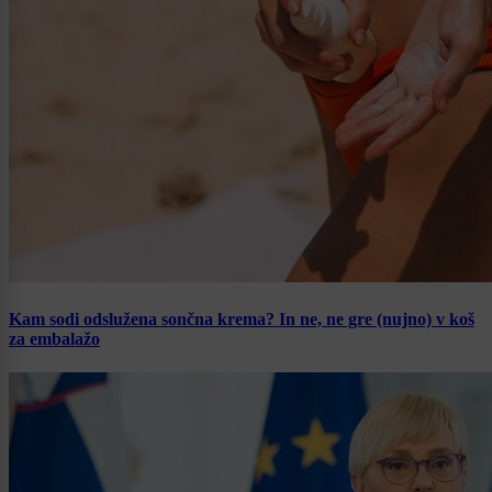
Kam sodi odslužena sončna krema? In ne, ne gre (nujno) v koš
za embalažo