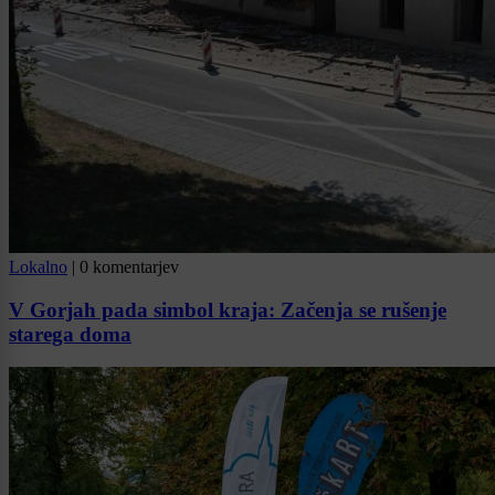
Lokalno
|
0 komentarjev
V Gorjah pada simbol kraja: Začenja se rušenje
starega doma