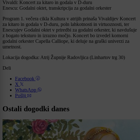
Vivaldi: Koncert za kitaro in godala v D-duru
Enescu: Godalni oktet, transkripcija za godalni orkester
Program 1. večera cikla Kultura v atrijih prinaša Vivaldijev Koncert
za kitaro in godala v D-duru, poln lahkotnosti in virtuoznosti, ter
Enescujev Godalni oktet v priredbi za godalni orkester, ki navdušuje
z bogato teksturo in izrazno močjo. Koncert bo izvedel komorni
godalni orkester Capella Calliope, ki deluje na graški univerzi za
umetnost.
Lokacija dogodka: Atrij Župnije Radovljica (Linhartov trg 30)
Deli
Facebook
X
WhatsApp
Pošlji
Ostali dogodki danes