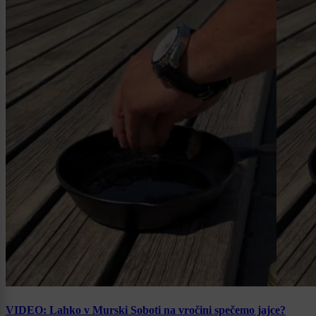
VIDEO: Lahko v Murski Soboti na vročini spečemo jajce?