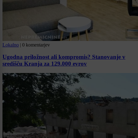
Lokalno
|
0 komentarjev
Ugodna priložnost ali kompromis? Stanovanje v
središču Kranja za 129.000 evrov