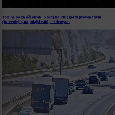
Tole ne bo za oči otrok: Nocoj bo Ptuj gostil provokativni
Queernight, najmlajši vabljeni drugam