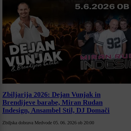
Zbiljarija 2026: Dejan Vunjak in
Brendijeve barabe, Miran Rudan
Indesign, Ansambel Stil, DJ Domači
Zbiljska dobrava Medvode
05. 06. 2026
ob
20:00