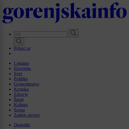
Skip
to
main
content
Prijavi se
Lokalno
Slovenija
Svet
Politika
Gospodarstvo
Kronika
Zdravje
Šport
Kultura
Scena
Zadnje novice
Dogodki