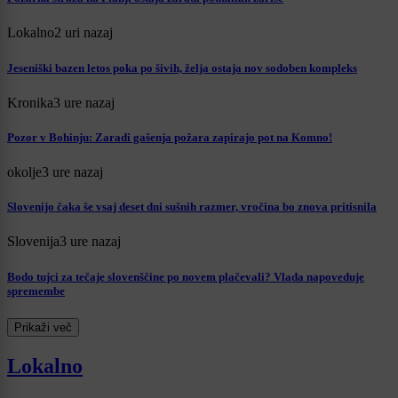
Lokalno
2 uri nazaj
Jeseniški bazen letos poka po šivih, želja ostaja nov sodoben kompleks
Kronika
3 ure nazaj
Pozor v Bohinju: Zaradi gašenja požara zapirajo pot na Komno!
okolje
3 ure nazaj
Slovenijo čaka še vsaj deset dni sušnih razmer, vročina bo znova pritisnila
Slovenija
3 ure nazaj
Bodo tujci za tečaje slovenščine po novem plačevali? Vlada napoveduje
spremembe
Prikaži več
Lokalno