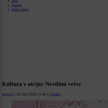
Igre
Forum
Mali oglasi
Kultura v atriju: Nevihtni večer
gregor1
|
30. maj 2026 15:46
v
Glasba