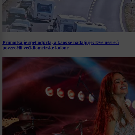
Primorka je spet odprta, a kaos se nadaljuje: Dve nesreči
povzročili večkilometrske kolone