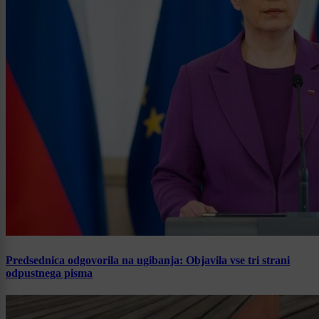
Predsednica odgovorila na ugibanja: Objavila vse tri strani
odpustnega pisma