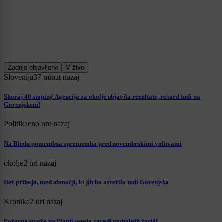
Zadnje objavljeno
V živo
Slovenija
37 minut nazaj
Skoraj 40 stopinj! Agencija za okolje objavila rezultate, rekord tudi na
Gorenjskem!
Politika
eno uro nazaj
Na Bledu pomembna sprememba pred novembrskimi volitvami
okolje
2 uri nazaj
Dež prihaja, med območji, ki jih bo osvežilo tudi Gorenjska
Kronika
2 uri nazaj
Požarna straža na Planji ostaja zaradi podtalnih žarišč