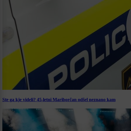
Ste ga kje videli? 45-letni Mariborčan odšel neznano kam