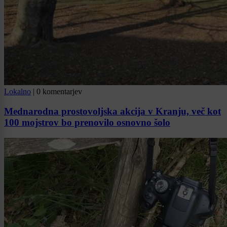
Lokalno
|
0 komentarjev
Mednarodna prostovoljska akcija v Kranju, več kot
100 mojstrov bo prenovilo osnovno šolo