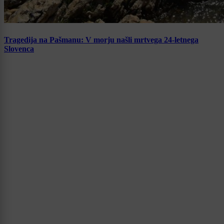
Tragedija na Pašmanu: V morju našli mrtvega 24-letnega
Slovenca