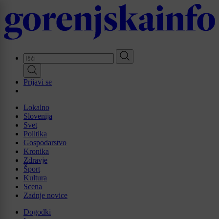
Skip
to
main
content
Prijavi se
Lokalno
Slovenija
Svet
Politika
Gospodarstvo
Kronika
Zdravje
Šport
Kultura
Scena
Zadnje novice
Dogodki