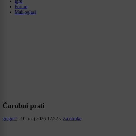
Igre
Forum
Mali oglasi
Čarobni prsti
gregor1
|
10. maj 2026 17:52
v
Za otroke