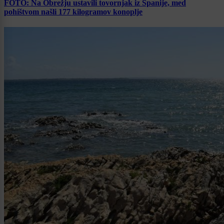
FOTO: Na Obrežju ustavili tovornjak iz Španije, med
pohištvom našli 177 kilogramov konoplje