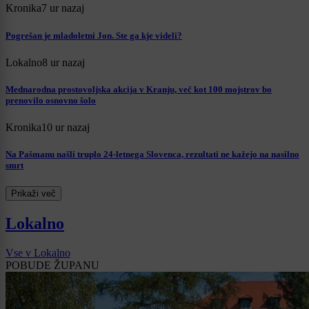
Kronika
7 ur nazaj
Pogrešan je mladoletni Jon. Ste ga kje videli?
Lokalno
8 ur nazaj
Mednarodna prostovoljska akcija v Kranju, več kot 100 mojstrov bo
prenovilo osnovno šolo
Kronika
10 ur nazaj
Na Pašmanu našli truplo 24-letnega Slovenca, rezultati ne kažejo na nasilno
smrt
Prikaži več
Lokalno
Vse v Lokalno
POBUDE ŽUPANU