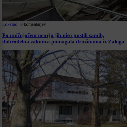
Lokalno
|
0 komentarjev
Po uničujočem neurju jih niso pustili samih,
dobrodelna zakonca pomagala družinama iz Zaloga