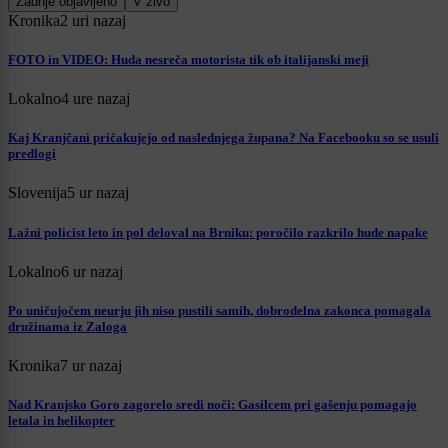
Zadnje objavljeno
V živo
Kronika
2 uri nazaj
FOTO in VIDEO: Huda nesreča motorista tik ob italijanski meji
Lokalno
4 ure nazaj
Kaj Kranjčani pričakujejo od naslednjega župana? Na Facebooku so se usuli
predlogi
Slovenija
5 ur nazaj
Lažni policist leto in pol deloval na Brniku: poročilo razkrilo hude napake
Lokalno
6 ur nazaj
Po uničujočem neurju jih niso pustili samih, dobrodelna zakonca pomagala
družinama iz Zaloga
Kronika
7 ur nazaj
Nad Kranjsko Goro zagorelo sredi noči: Gasilcem pri gašenju pomagajo
letala in helikopter