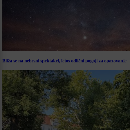
Bliža se na nebesni spektakel, letos odlični pogoji za opazovanje