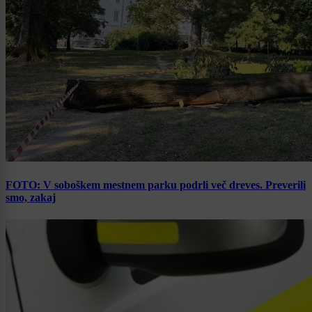
FOTO: V soboškem mestnem parku podrli več dreves. Preverili
smo, zakaj