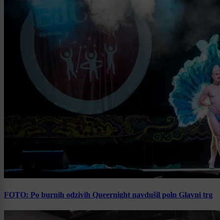
FOTO: Po burnih odzivih Queernight navdušil poln Glavni trg