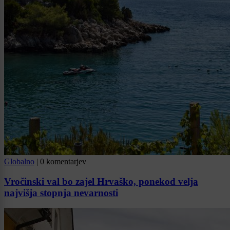
Globalno
|
0 komentarjev
Vročinski val bo zajel Hrvaško, ponekod velja
najvišja stopnja nevarnosti