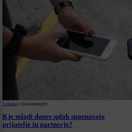
Lokalno
|
0 komentarjev
Kje mladi danes sploh spoznavajo
prijatelje in partnerje?