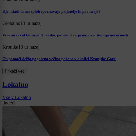
Kje mladi danes sploh spoznavajo prijatelje in partnerje?
Globalno
13 ur nazaj
Vročinski val bo zajel Hrvaško, ponekod velja najvišja stopnja nevarnosti
Kronika
13 ur nazaj
Ob pomoči dežja pogašena večina požara v okolici Kranjske Gore
Prikaži več
Lokalno
Vse v Lokalno
tinder?