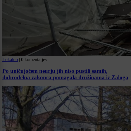
Lokalno
|
0 komentarjev
Po uničujočem neurju jih niso pustili samih,
dobrodelna zakonca pomagala družinama iz Zaloga