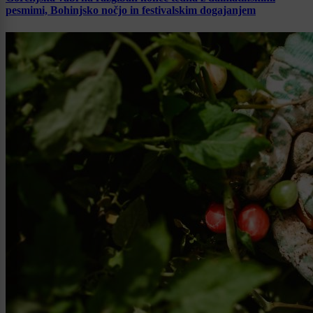
pesmimi, Bohinjsko nočjo in festivalskim dogajanjem