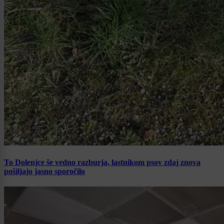
To Dolenjce še vedno razburja, lastnikom psov zdaj znova
pošiljajo jasno sporočilo