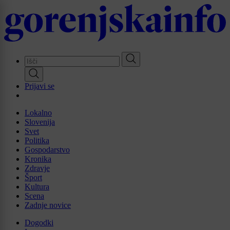
Skip
to
main
content
Prijavi se
Lokalno
Slovenija
Svet
Politika
Gospodarstvo
Kronika
Zdravje
Šport
Kultura
Scena
Zadnje novice
Dogodki