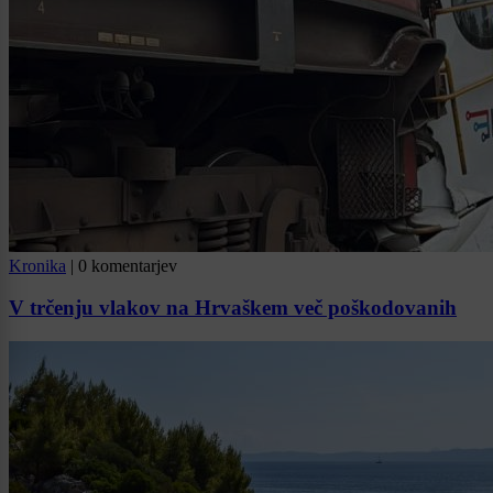
Kronika
|
0 komentarjev
V trčenju vlakov na Hrvaškem več poškodovanih