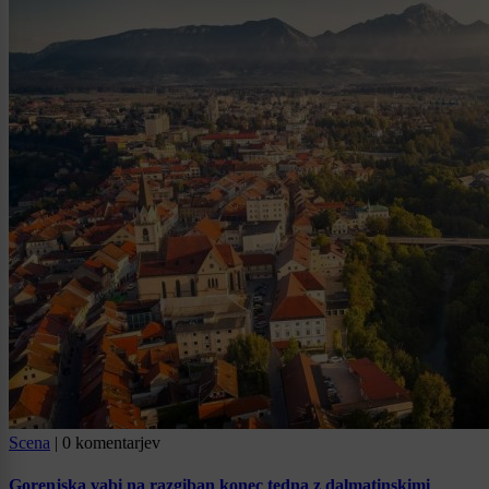
Scena
|
0 komentarjev
Gorenjska vabi na razgiban konec tedna z dalmatinskimi