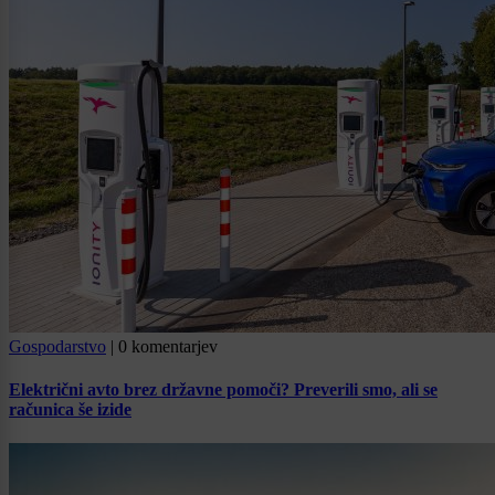
Gospodarstvo
|
0 komentarjev
Električni avto brez državne pomoči? Preverili smo, ali se
računica še izide