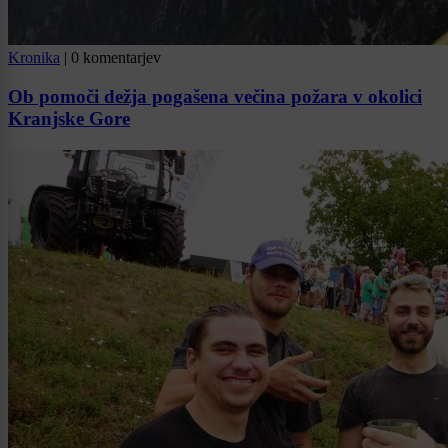
Kronika
|
0 komentarjev
Ob pomoči dežja pogašena večina požara v okolici
Kranjske Gore