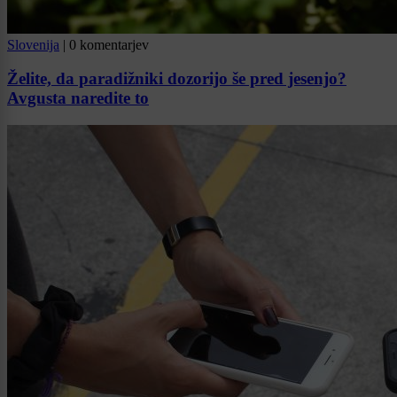
Slovenija
|
0 komentarjev
Želite, da paradižniki dozorijo še pred jesenjo?
Avgusta naredite to