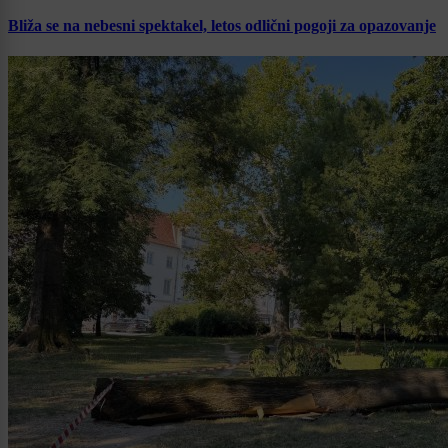
Bliža se na nebesni spektakel, letos odlični pogoji za opazovanje