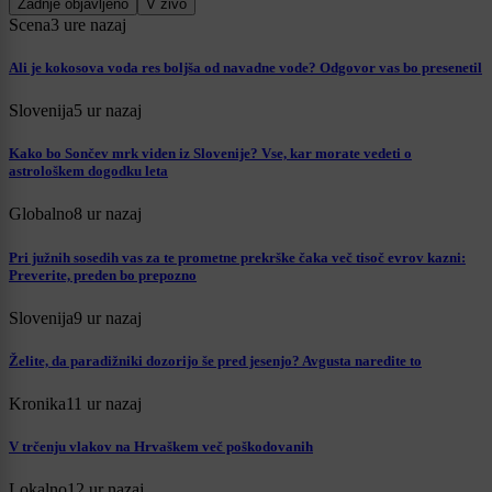
Zadnje objavljeno
V živo
Scena
3 ure nazaj
Ali je kokosova voda res boljša od navadne vode? Odgovor vas bo presenetil
Slovenija
5 ur nazaj
Kako bo Sončev mrk viden iz Slovenije? Vse, kar morate vedeti o
astrološkem dogodku leta
Globalno
8 ur nazaj
Pri južnih sosedih vas za te prometne prekrške čaka več tisoč evrov kazni:
Preverite, preden bo prepozno
Slovenija
9 ur nazaj
Želite, da paradižniki dozorijo še pred jesenjo? Avgusta naredite to
Kronika
11 ur nazaj
V trčenju vlakov na Hrvaškem več poškodovanih
Lokalno
12 ur nazaj