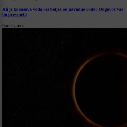
Ali je kokosova voda res boljša od navadne vode? Odgovor vas
bo presenetil
Sončev mrk