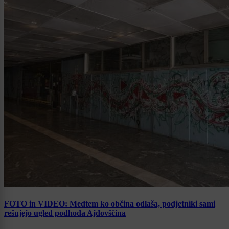
FOTO in VIDEO: Medtem ko občina odlaša, podjetniki sami
rešujejo ugled podhoda Ajdovščina