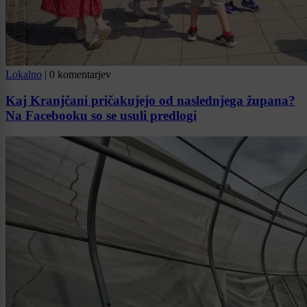
Lokalno
|
0 komentarjev
Kaj Kranjčani pričakujejo od naslednjega župana?
Na Facebooku so se usuli predlogi