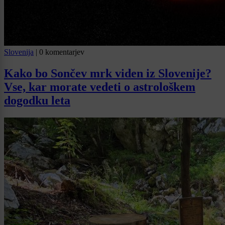
Slovenija
|
0 komentarjev
Kako bo Sončev mrk viden iz Slovenije?
Vse, kar morate vedeti o astrološkem
dogodku leta