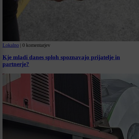
Lokalno
|
0 komentarjev
Kje mladi danes sploh spoznavajo prijatelje in
partnerje?