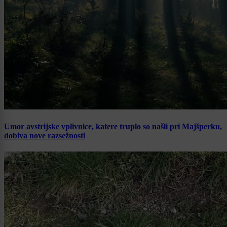
Umor avstrijske vplivnice, katere truplo so našli pri Majšperku,
dobiva nove razsežnosti