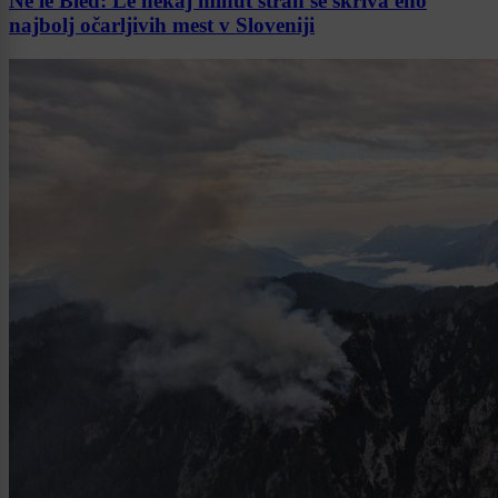
Ne le Bled: Le nekaj minut stran se skriva eno
najbolj očarljivih mest v Sloveniji