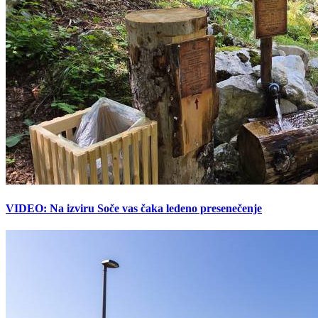
VIDEO: Na izviru Soče vas čaka ledeno presenečenje