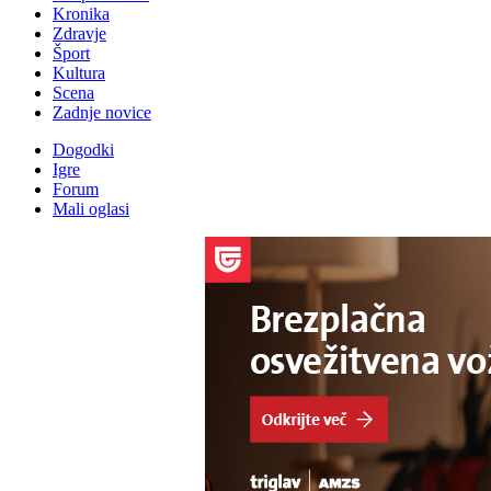
Kronika
Zdravje
Šport
Kultura
Scena
Zadnje novice
Dogodki
Igre
Forum
Mali oglasi