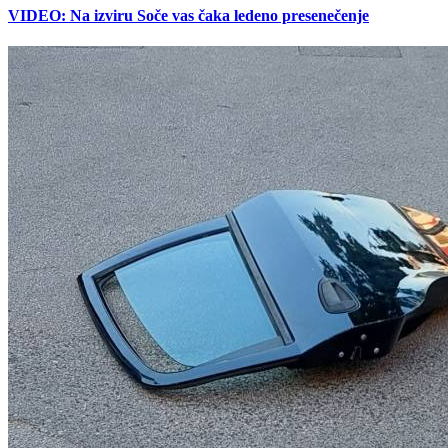
VIDEO: Na izviru Soče vas čaka ledeno presenečenje