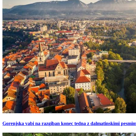
Gorenjska vabi na razgiban konec tedna z dalmatinskimi pesmimi