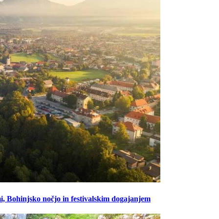
, Bohinjsko nočjo in festivalskim dogajanjem