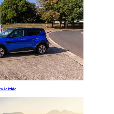
a še izide
Prijavi se na cajtng