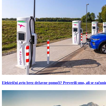
Električni avto brez državne pomoči? Preverili smo, ali se računic