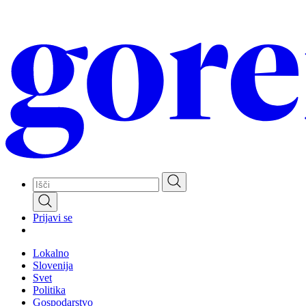
Skip
to
main
content
Prijavi se
Lokalno
Slovenija
Svet
Politika
Gospodarstvo