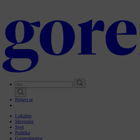
Skip
to
main
content
Prijavi se
Lokalno
Slovenija
Svet
Politika
Gospodarstvo