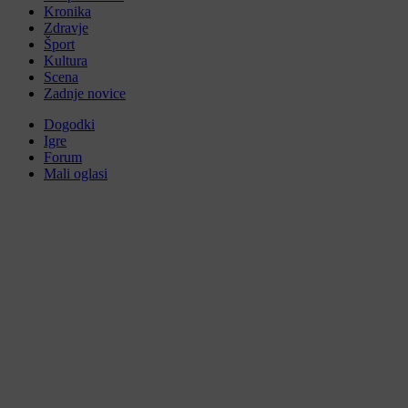
Kronika
Zdravje
Šport
Kultura
Scena
Zadnje novice
Dogodki
Igre
Forum
Mali oglasi