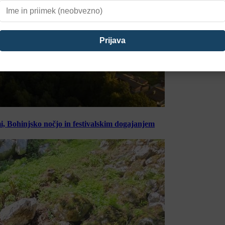
, Bohinjsko nočjo in festivalskim dogajanjem