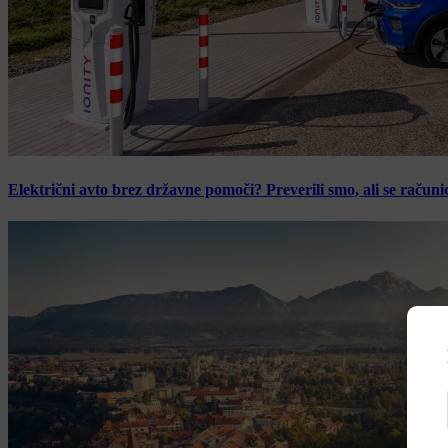
Električni avto brez državne pomoči? Preverili smo, ali se računic