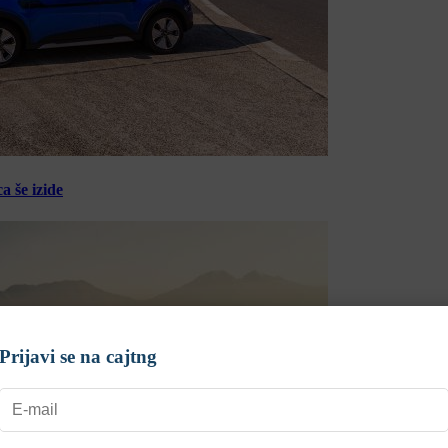
a še izide
Prijavi se na cajtng