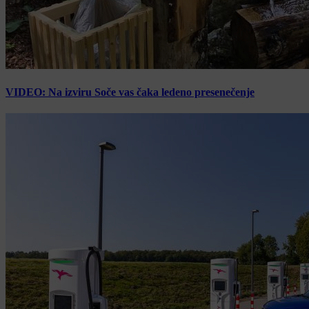
VIDEO: Na izviru Soče vas čaka ledeno presenečenje