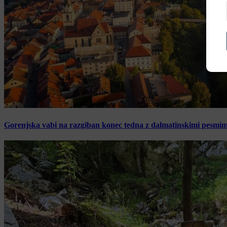
Gorenjska vabi na razgiban konec tedna z dalmatinskimi pesmimi