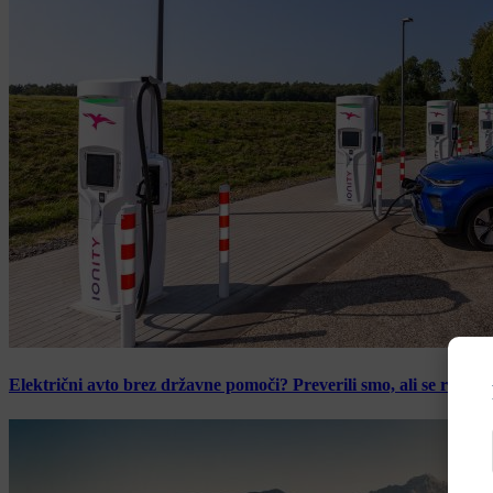
Električni avto brez državne pomoči? Preverili smo, ali se računic