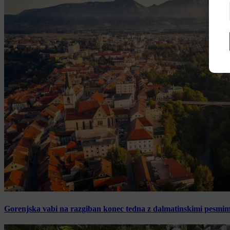
Gorenjska vabi na razgiban konec tedna z dalmatinskimi pesmimi