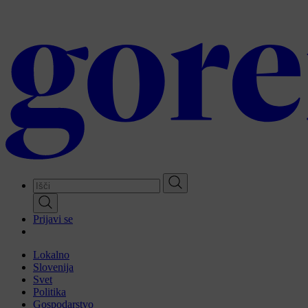
Skip
to
main
content
Prijavi se
Lokalno
Slovenija
Svet
Politika
Gospodarstvo