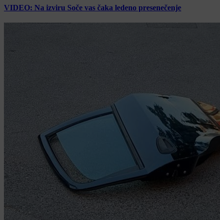
VIDEO: Na izviru Soče vas čaka ledeno presenečenje