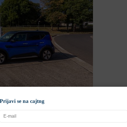
a še izide
Prijavi se na cajtng