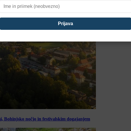
, Bohinjsko nočjo in festivalskim dogajanjem