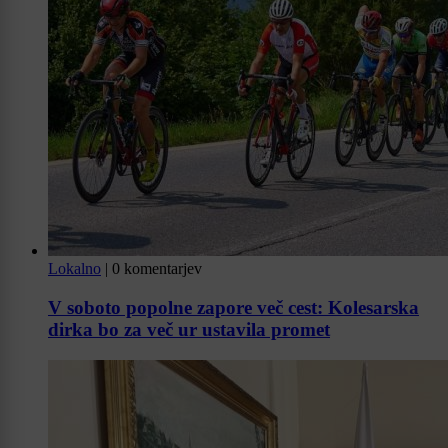
Lokalno
|
0 komentarjev
V soboto popolne zapore več cest: Kolesarska
dirka bo za več ur ustavila promet