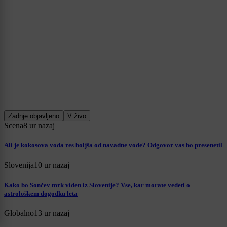
Zadnje objavljeno
V živo
Scena
8 ur nazaj
Ali je kokosova voda res boljša od navadne vode? Odgovor vas bo presenetil
Slovenija
10 ur nazaj
Kako bo Sončev mrk viden iz Slovenije? Vse, kar morate vedeti o
astrološkem dogodku leta
Globalno
13 ur nazaj