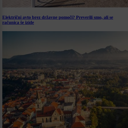
Električni avto brez državne pomoči? Preverili smo, ali se
računica še izide