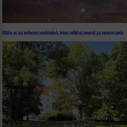
Bliža se na nebesni spektakel, letos odlični pogoji za opazovanje