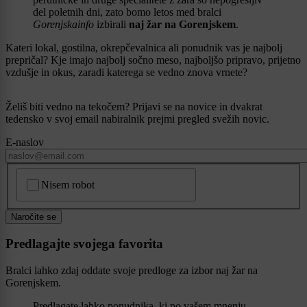
del poletnih dni, zato bomo letos med bralci
Gorenjskainfo
izbirali
naj žar na Gorenjskem
.
Kateri lokal, gostilna, okrepčevalnica ali ponudnik vas je najbolj
prepričal? Kje imajo najbolj sočno meso, najboljšo pripravo, prijetno
vzdušje in okus, zaradi katerega se vedno znova vrnete?
Želiš biti vedno na tekočem? Prijavi se na novice in dvakrat
tedensko v svoj email nabiralnik prejmi pregled svežih novic.
E-naslov
CAPTCHA
Nisem robot
Naročite se
Predlagajte svojega favorita
Bralci lahko zdaj oddate svoje predloge za izbor naj žar na
Gorenjskem.
Predlagate lahko ponudnika, ki po vašem mnenju