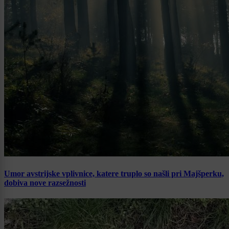
Umor avstrijske vplivnice, katere truplo so našli pri Majšperku,
dobiva nove razsežnosti