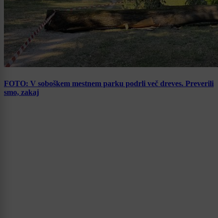
FOTO: V soboškem mestnem parku podrli več dreves. Preverili
smo, zakaj