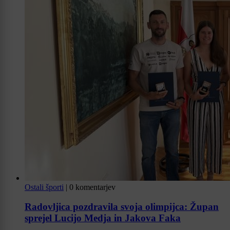
Ostali športi
|
0 komentarjev
Radovljica pozdravila svoja olimpijca: Župan
sprejel Lucijo Medja in Jakova Faka