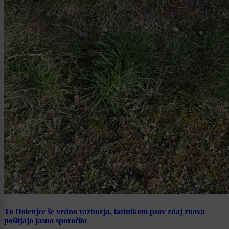
To Dolenjce še vedno razburja, lastnikom psov zdaj znova
pošiljajo jasno sporočilo