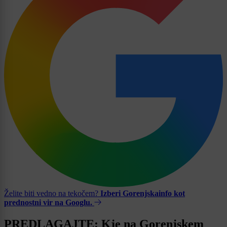
Želite biti vedno na tekočem?
Izberi Gorenjskainfo kot
prednostni vir na Googlu.
PREDLAGAJTE: Kje na Gorenjskem