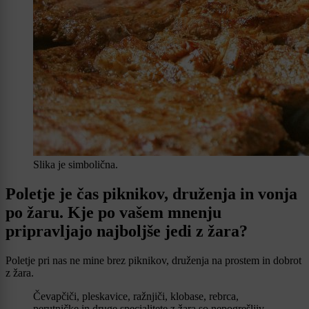
Slika je simbolična.
Poletje je čas piknikov, druženja in vonja
po žaru. Kje po vašem mnenju
pripravljajo najboljše jedi z žara?
Poletje pri nas ne mine brez piknikov, druženja na prostem in dobrot
z žara.
Čevapčiči, pleskavice, ražnjiči, klobase, rebrca,
perutničke in druge specialitete z žara so nepogrešljiv