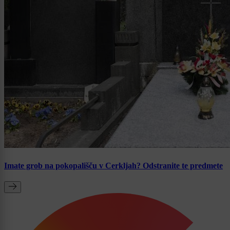
Imate grob na pokopališču v Cerkljah? Odstranite te predmete