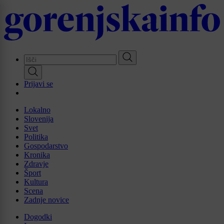
Skip
to
main
content
Prijavi se
Lokalno
Slovenija
Svet
Politika
Gospodarstvo
Kronika
Zdravje
Šport
Kultura
Scena
Zadnje novice
Dogodki