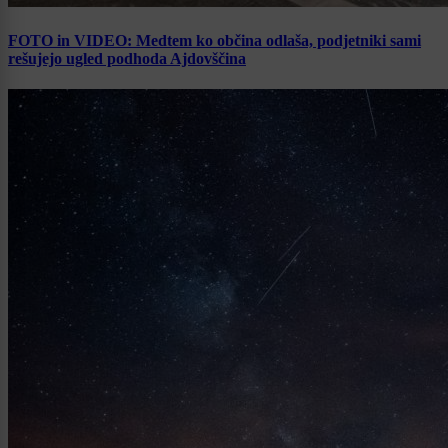
FOTO in VIDEO: Medtem ko občina odlaša, podjetniki sami
rešujejo ugled podhoda Ajdovščina