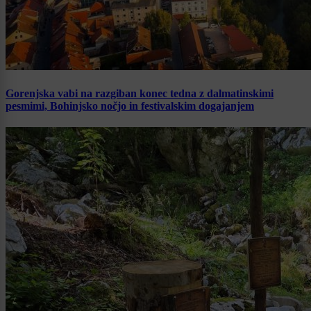
Gorenjska vabi na razgiban konec tedna z dalmatinskimi
pesmimi, Bohinjsko nočjo in festivalskim dogajanjem