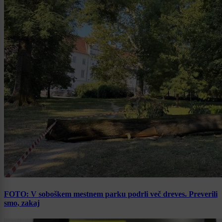
FOTO: V soboškem mestnem parku podrli več dreves. Preverili
smo, zakaj