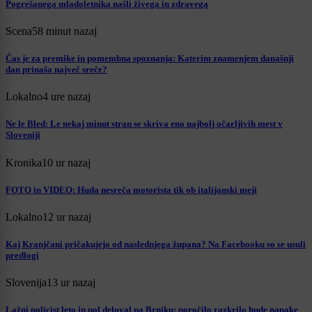
Pogrešanega mladoletnika našli živega in zdravega
Scena
58 minut nazaj
Čas je za premike in pomembna spoznanja: Katerim znamenjem današnji
dan prinaša največ sreče?
Lokalno
4 ure nazaj
Ne le Bled: Le nekaj minut stran se skriva eno najbolj očarljivih mest v
Sloveniji
Kronika
10 ur nazaj
FOTO in VIDEO: Huda nesreča motorista tik ob italijanski meji
Lokalno
12 ur nazaj
Kaj Kranjčani pričakujejo od naslednjega župana? Na Facebooku so se usuli
predlogi
Slovenija
13 ur nazaj
Lažni policist leto in pol deloval na Brniku: poročilo razkrilo hude napake