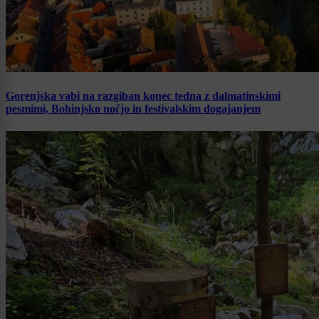
Gorenjska vabi na razgiban konec tedna z dalmatinskimi
pesmimi, Bohinjsko nočjo in festivalskim dogajanjem