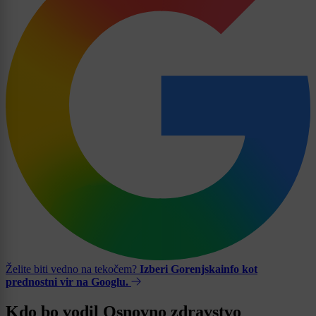
Želite biti vedno na tekočem?
Izberi Gorenjskainfo kot
prednostni vir na Googlu.
Kdo bo vodil Osnovno zdravstvo