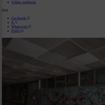
Vršilec dolžnosti
Deli
Facebook
X
WhatsApp
Pošlji