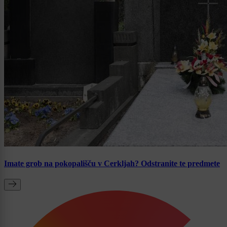
Imate grob na pokopališču v Cerkljah? Odstranite te predmete