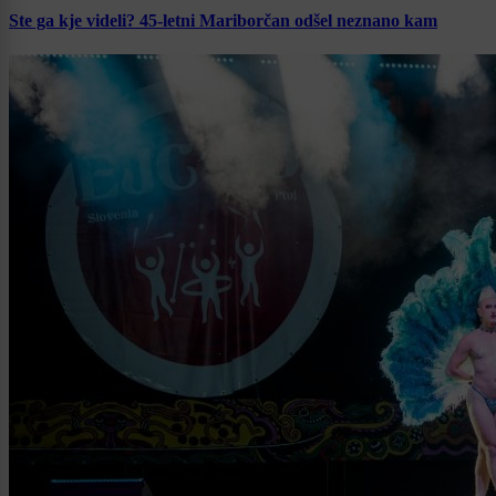
Ste ga kje videli? 45-letni Mariborčan odšel neznano kam