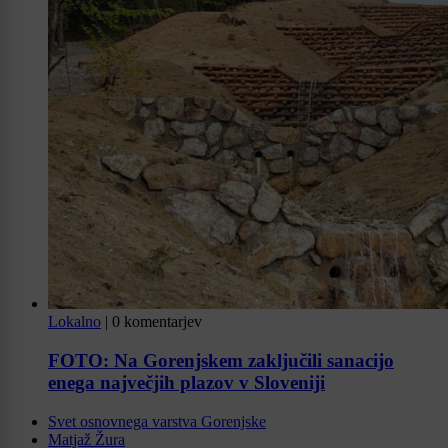
Lokalno
|
0 komentarjev
FOTO: Na Gorenjskem zaključili sanacijo
enega največjih plazov v Sloveniji
Svet osnovnega varstva Gorenjske
Matjaž Žura