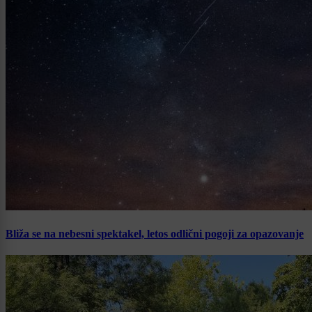
Bliža se na nebesni spektakel, letos odlični pogoji za opazovanje