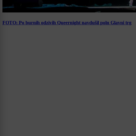
FOTO: Po burnih odzivih Queernight navdušil poln Glavni trg