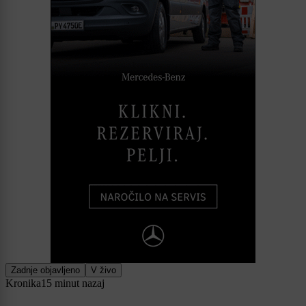
Zadnje objavljeno
V živo
Kronika
15 minut nazaj