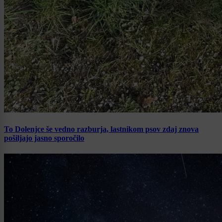
To Dolenjce še vedno razburja, lastnikom psov zdaj znova
pošiljajo jasno sporočilo