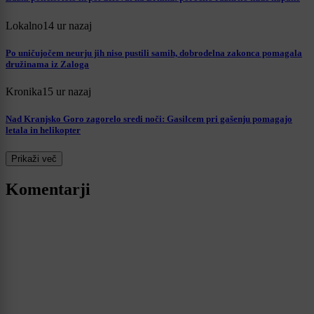
Lokalno
14 ur nazaj
Po uničujočem neurju jih niso pustili samih, dobrodelna zakonca pomagala
družinama iz Zaloga
Kronika
15 ur nazaj
Nad Kranjsko Goro zagorelo sredi noči: Gasilcem pri gašenju pomagajo
letala in helikopter
Prikaži več
Komentarji