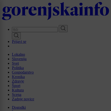
Skip
to
main
content
Prijavi se
Lokalno
Slovenija
Svet
Politika
Gospodarstvo
Kronika
Zdravje
Šport
Kultura
Scena
Zadnje novice
Dogodki