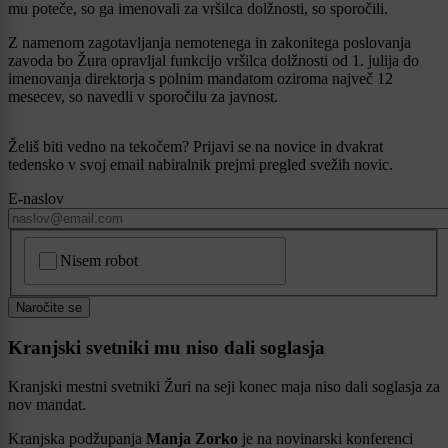
mu poteče, so ga imenovali za vršilca dolžnosti, so sporočili.
Z namenom zagotavljanja nemotenega in zakonitega poslovanja
zavoda bo Žura opravljal funkcijo vršilca dolžnosti od 1. julija do
imenovanja direktorja s polnim mandatom oziroma največ 12
mesecev, so navedli v sporočilu za javnost.
Želiš biti vedno na tekočem? Prijavi se na novice in dvakrat
tedensko v svoj email nabiralnik prejmi pregled svežih novic.
E-naslov
CAPTCHA
Nisem robot
Naročite se
Kranjski svetniki mu niso dali soglasja
Kranjski mestni svetniki Žuri na seji konec maja niso dali soglasja za
nov mandat.
Kranjska podžupanja
Manja Zorko
je na novinarski konferenci