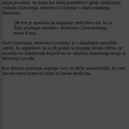
takrat povedala, da imajo kar nekaj pomislekov glede nadaljnjega
vodenja Osnovnega zdravstva Gorenjske s strani sedanjega
direktorja.
Ob tem je spomnila na dogajanje pred letom dni, ko je
Žura predlagal razrešitev direktorice Zdravstvenega
doma Kranj.
Svet Osnovnega zdravstva Gorenjske je v današnjem sporočilu
zatrdil, da argumente, ki so jih podali na kranjski mestni občini, ne
temeljijo na objektivnih dejstvih ter ne odražajo dejanskega stanja in
delovanja zavoda.
Ker direktor potrebuje soglasje vseh 18 občin ustanoviteljic, bo svet
zavoda moral ponoviti razpis za mesto direktorja.