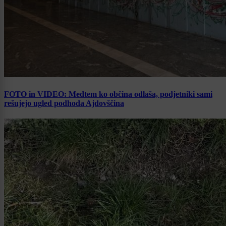
FOTO in VIDEO: Medtem ko občina odlaša, podjetniki sami
rešujejo ugled podhoda Ajdovščina