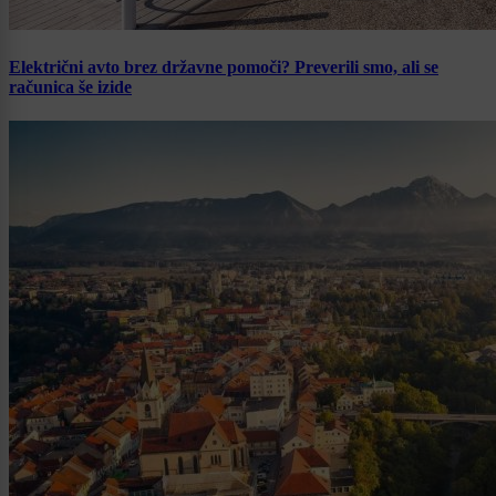
Električni avto brez državne pomoči? Preverili smo, ali se
računica še izide