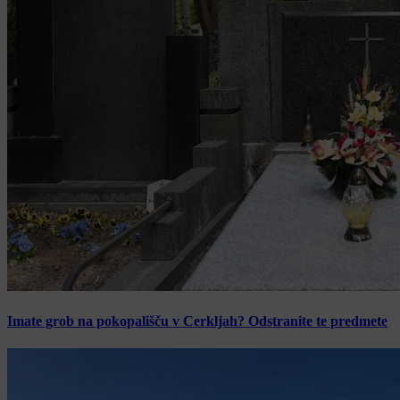
Imate grob na pokopališču v Cerkljah? Odstranite te predmete