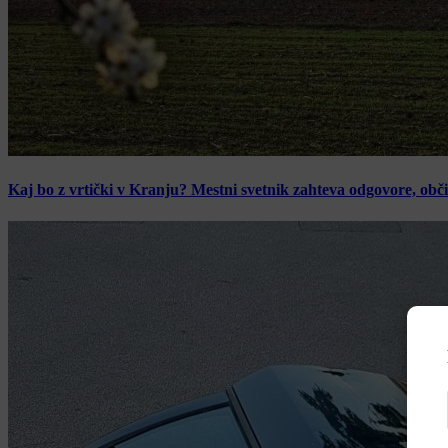
Kaj bo z vrtički v Kranju? Mestni svetnik zahteva odgovore, obč