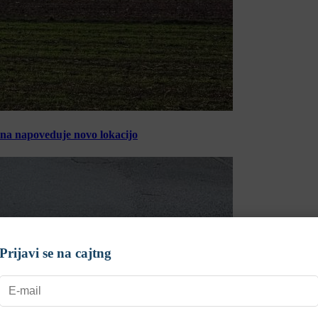
ina napoveduje novo lokacijo
Prijavi se na cajtng