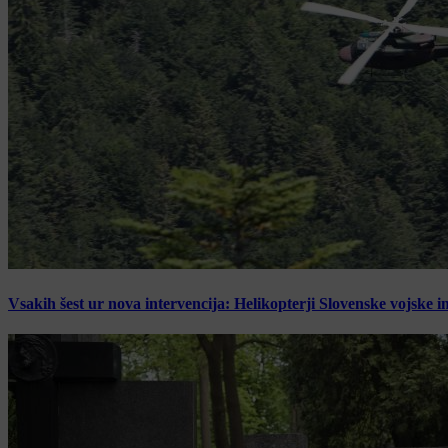
Vsakih šest ur nova intervencija: Helikopterji Slovenske vojske i