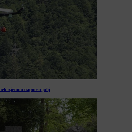
meli izjemno naporen julij