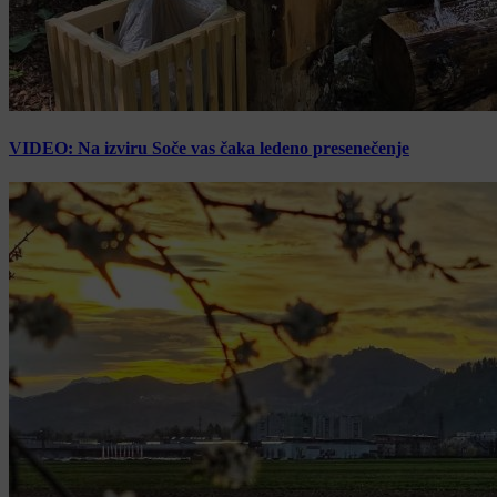
VIDEO: Na izviru Soče vas čaka ledeno presenečenje