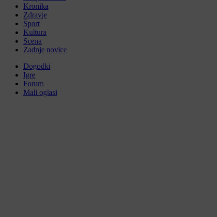
Kronika
Zdravje
Šport
Kultura
Scena
Zadnje novice
Dogodki
Igre
Forum
Mali oglasi