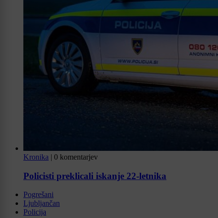
Kronika
|
0 komentarjev
Policisti preklicali iskanje 22-letnika
Pogrešani
Ljubljančan
Policija