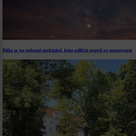
Bliža se na nebesni spektakel, letos odlični pogoji za opazovanje