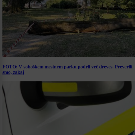
FOTO: V soboškem mestnem parku podrli več dreves. Preverili
smo, zakaj