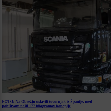
FOTO: Na Obrežju ustavili tovornjak iz Španije, med
pohištvom našli 177 kilogramov konoplje