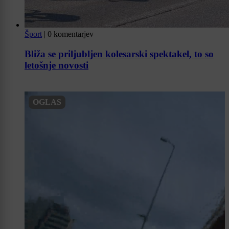
Šport
|
0 komentarjev
Bliža se priljubljen kolesarski spektakel, to so
letošnje novosti
OGLAS