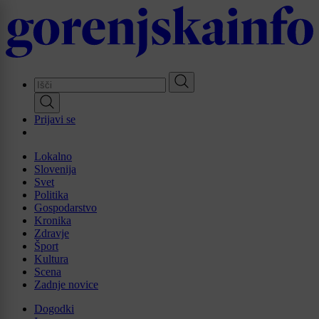
Skip
to
main
content
Prijavi se
Lokalno
Slovenija
Svet
Politika
Gospodarstvo
Kronika
Zdravje
Šport
Kultura
Scena
Zadnje novice
Dogodki