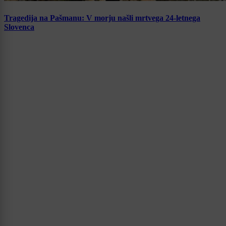
Tragedija na Pašmanu: V morju našli mrtvega 24-letnega
Slovenca