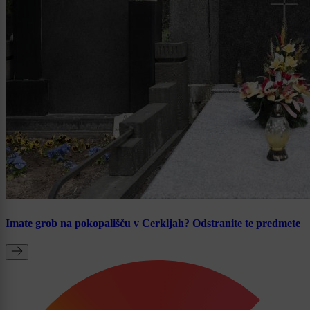
Imate grob na pokopališču v Cerkljah? Odstranite te predmete