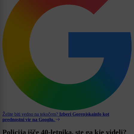
Želite biti vedno na tekočem?
Izberi Gorenjskainfo kot
prednostni vir na Googlu.
Policija išče 40-letnika, ste ga kje videli?