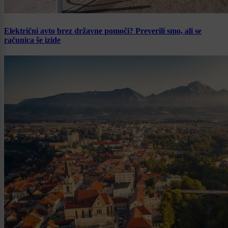
Električni avto brez državne pomoči? Preverili smo, ali se
računica še izide