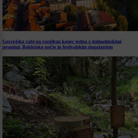
Gorenjska vabi na razgiban konec tedna z dalmatinskimi
pesmimi, Bohinjsko nočjo in festivalskim dogajanjem