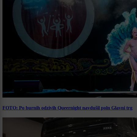
FOTO: Po burnih odzivih Queernight navdušil poln Glavni trg