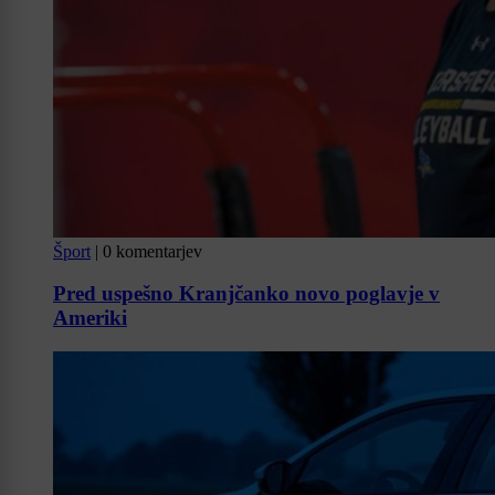
Šport
|
0 komentarjev
Pred uspešno Kranjčanko novo poglavje v
Ameriki