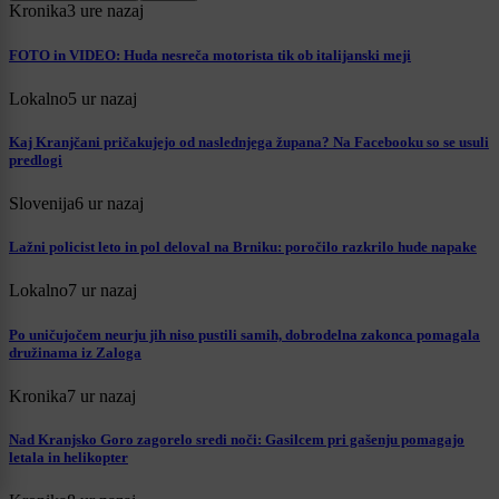
Kronika
3 ure nazaj
FOTO in VIDEO: Huda nesreča motorista tik ob italijanski meji
Lokalno
5 ur nazaj
Kaj Kranjčani pričakujejo od naslednjega župana? Na Facebooku so se usuli
predlogi
Slovenija
6 ur nazaj
Lažni policist leto in pol deloval na Brniku: poročilo razkrilo hude napake
Lokalno
7 ur nazaj
Po uničujočem neurju jih niso pustili samih, dobrodelna zakonca pomagala
družinama iz Zaloga
Kronika
7 ur nazaj
Nad Kranjsko Goro zagorelo sredi noči: Gasilcem pri gašenju pomagajo
letala in helikopter