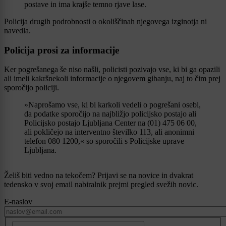
postave in ima krajše temno rjave lase.
Policija drugih podrobnosti o okoliščinah njegovega izginotja ni
navedla.
Policija prosi za informacije
Ker pogrešanega še niso našli, policisti pozivajo vse, ki bi ga opazili
ali imeli kakršnekoli informacije o njegovem gibanju, naj to čim prej
sporočijo policiji.
»Naprošamo vse, ki bi karkoli vedeli o pogrešani osebi,
da podatke sporočijo na najbližjo policijsko postajo ali
Policijsko postajo Ljubljana Center na (01) 475 06 00,
ali pokličejo na interventno številko 113, ali anonimni
telefon 080 1200,« so sporočili s Policijske uprave
Ljubljana.
Želiš biti vedno na tekočem? Prijavi se na novice in dvakrat
tedensko v svoj email nabiralnik prejmi pregled svežih novic.
E-naslov
CAPTCHA