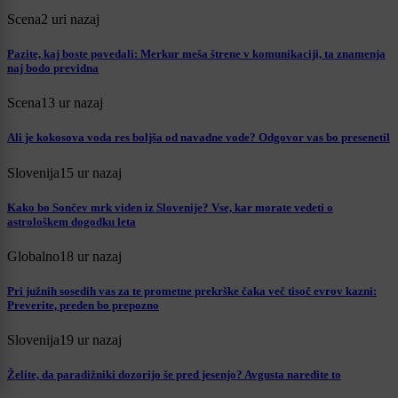
Scena
2 uri nazaj
Pazite, kaj boste povedali: Merkur meša štrene v komunikaciji, ta znamenja
naj bodo previdna
Scena
13 ur nazaj
Ali je kokosova voda res boljša od navadne vode? Odgovor vas bo presenetil
Slovenija
15 ur nazaj
Kako bo Sončev mrk viden iz Slovenije? Vse, kar morate vedeti o
astrološkem dogodku leta
Globalno
18 ur nazaj
Pri južnih sosedih vas za te prometne prekrške čaka več tisoč evrov kazni:
Preverite, preden bo prepozno
Slovenija
19 ur nazaj
Želite, da paradižniki dozorijo še pred jesenjo? Avgusta naredite to