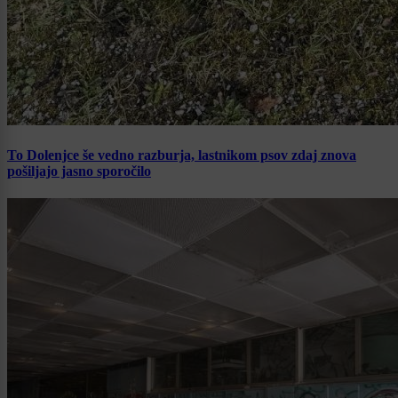
To Dolenjce še vedno razburja, lastnikom psov zdaj znova
pošiljajo jasno sporočilo