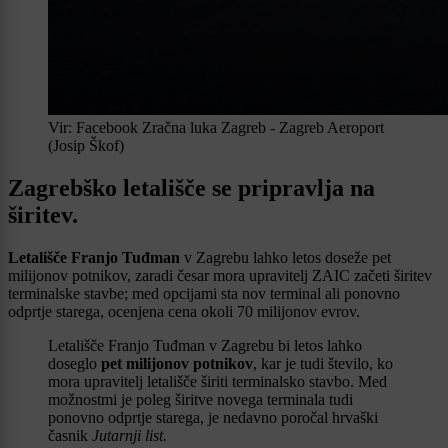
Vir: Facebook Zračna luka Zagreb - Zagreb Aeroport
(Josip Škof)
Zagrebško letališče se pripravlja na
širitev.
Letališče Franjo Tuđman
v Zagrebu lahko letos doseže pet
milijonov potnikov, zaradi česar mora upravitelj ZAIC začeti širitev
terminalske stavbe; med opcijami sta nov terminal ali ponovno
odprtje starega, ocenjena cena okoli 70 milijonov evrov.
Letališče Franjo Tuđman v Zagrebu bi letos lahko
doseglo
pet milijonov potnikov
, kar je tudi število, ko
mora upravitelj letališče širiti terminalsko stavbo. Med
možnostmi je poleg širitve novega terminala tudi
ponovno odprtje starega, je nedavno poročal hrvaški
časnik
Jutarnji list.