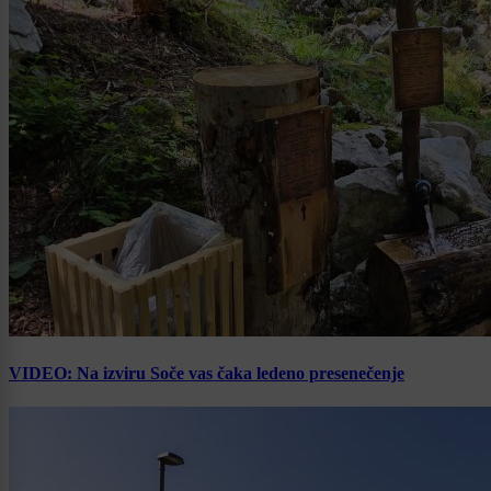
VIDEO: Na izviru Soče vas čaka ledeno presenečenje