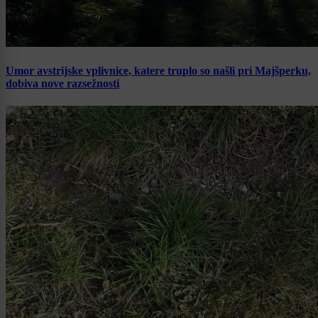
Umor avstrijske vplivnice, katere truplo so našli pri Majšperku,
dobiva nove razsežnosti