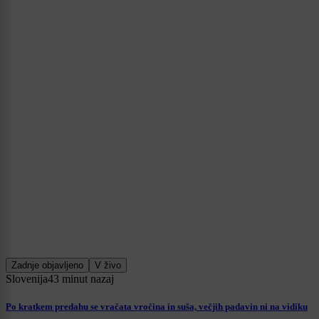
Zadnje objavljeno
V živo
Slovenija
43 minut nazaj
Po kratkem predahu se vračata vročina in suša, večjih padavin ni na vidiku