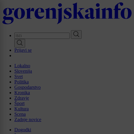
Skip
to
main
content
Prijavi se
Lokalno
Slovenija
Svet
Politika
Gospodarstvo
Kronika
Zdravje
Šport
Kultura
Scena
Zadnje novice
Dogodki