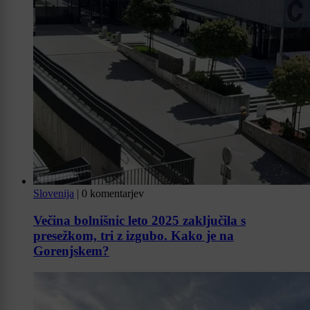
Slovenija
|
0 komentarjev
Večina bolnišnic leto 2025 zaključila s
presežkom, tri z izgubo. Kako je na
Gorenjskem?