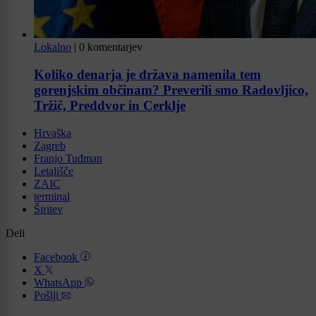
Lokalno
|
0 komentarjev
Koliko denarja je država namenila tem
gorenjskim občinam? Preverili smo Radovljico,
Tržič, Preddvor in Cerklje
Hrvaška
Zagreb
Franjo Tuđman
Letališče
ZAIC
terminal
Širitev
Deli
Facebook
X
WhatsApp
Pošlji