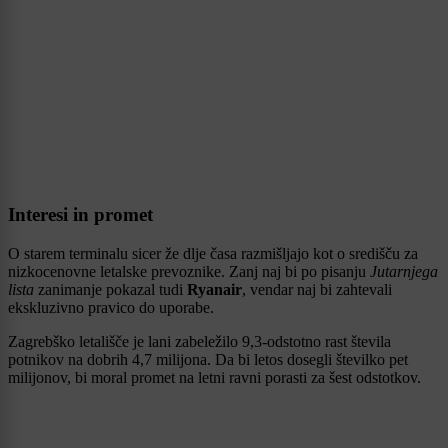
Interesi in promet
O starem terminalu sicer že dlje časa razmišljajo kot o središču za
nizkocenovne letalske prevoznike. Zanj naj bi po pisanju
Jutarnjega
lista
zanimanje pokazal tudi
Ryanair
, vendar naj bi zahtevali
ekskluzivno pravico do uporabe.
Zagrebško letališče je lani zabeležilo 9,3-odstotno rast števila
potnikov na dobrih 4,7 milijona. Da bi letos dosegli številko pet
milijonov, bi moral promet na letni ravni porasti za šest odstotkov.