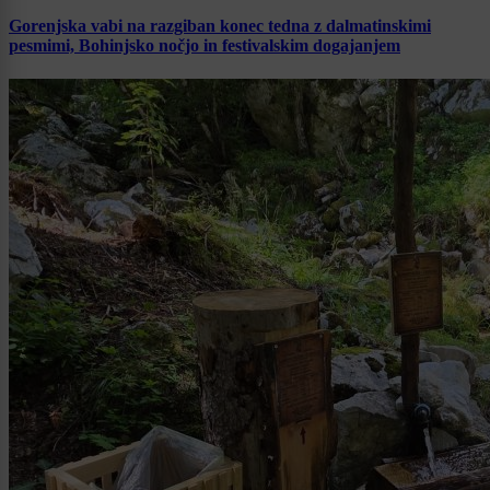
Gorenjska vabi na razgiban konec tedna z dalmatinskimi
pesmimi, Bohinjsko nočjo in festivalskim dogajanjem