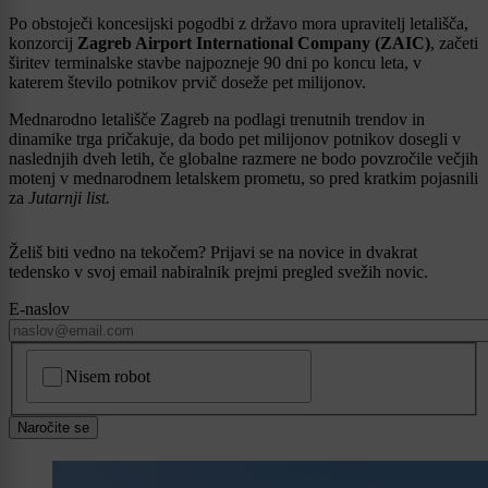
Po obstoječi koncesijski pogodbi z državo mora upravitelj letališča,
konzorcij
Zagreb Airport International Company (ZAIC)
, začeti
širitev terminalske stavbe najpozneje 90 dni po koncu leta, v
katerem število potnikov prvič doseže pet milijonov.
Mednarodno letališče Zagreb na podlagi trenutnih trendov in
dinamike trga pričakuje, da bodo pet milijonov potnikov dosegli v
naslednjih dveh letih, če globalne razmere ne bodo povzročile večjih
motenj v mednarodnem letalskem prometu, so pred kratkim pojasnili
za
Jutarnji list.
Želiš biti vedno na tekočem? Prijavi se na novice in dvakrat
tedensko v svoj email nabiralnik prejmi pregled svežih novic.
E-naslov
CAPTCHA
Nisem robot
Naročite se