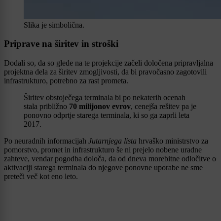
Slika je simbolična.
Priprave na širitev in stroški
Dodali so, da so glede na te projekcije začeli določena pripravljalna
projektna dela za širitev zmogljivosti, da bi pravočasno zagotovili
infrastrukturo, potrebno za rast prometa.
Širitev obstoječega terminala bi po nekaterih ocenah
stala približno
70 milijonov evrov
, cenejša rešitev pa je
ponovno odprtje starega terminala, ki so ga zaprli leta
2017.
Po neuradnih informacijah
Jutarnjega lista
hrvaško ministrstvo za
pomorstvo, promet in infrastrukturo še ni prejelo nobene uradne
zahteve, vendar pogodba določa, da od dneva morebitne odločitve o
aktivaciji starega terminala do njegove ponovne uporabe ne sme
preteči več kot eno leto.