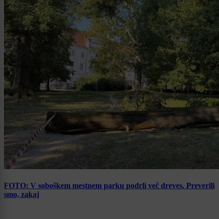
FOTO: V soboškem mestnem parku podrli več dreves. Preverili
smo, zakaj