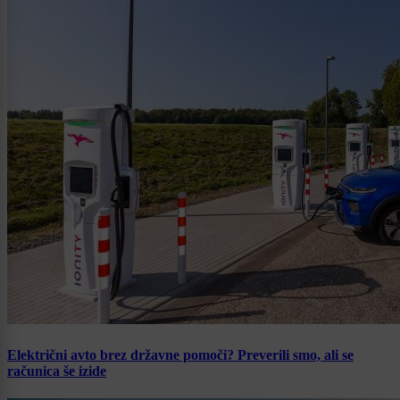
Električni avto brez državne pomoči? Preverili smo, ali se
računica še izide