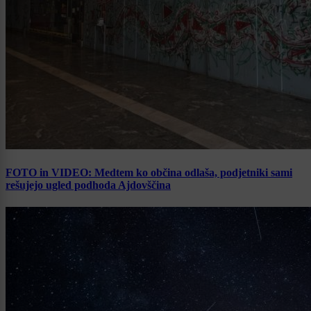
FOTO in VIDEO: Medtem ko občina odlaša, podjetniki sami
rešujejo ugled podhoda Ajdovščina