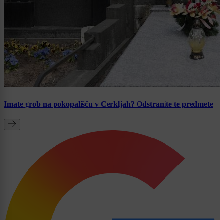
Imate grob na pokopališču v Cerkljah? Odstranite te predmete