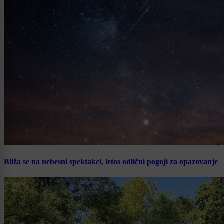
Bliža se na nebesni spektakel, letos odlični pogoji za opazovanje