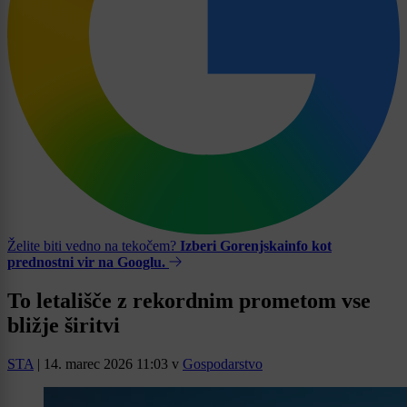
Želite biti vedno na tekočem?
Izberi Gorenjskainfo kot
prednostni vir na Googlu.
To letališče z rekordnim prometom vse
bližje širitvi
STA
|
14. marec 2026 11:03
v
Gospodarstvo