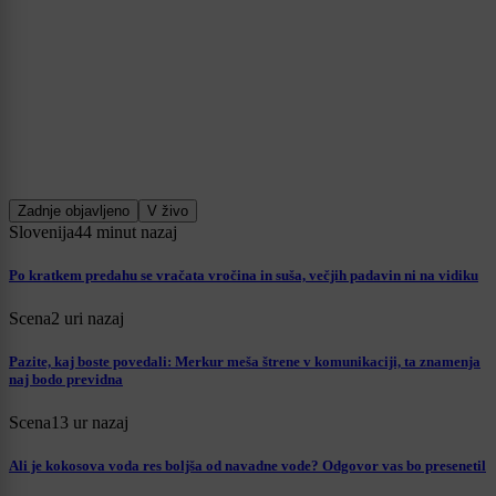
Zadnje objavljeno
V živo
Slovenija
44 minut nazaj
Po kratkem predahu se vračata vročina in suša, večjih padavin ni na vidiku
Scena
2 uri nazaj
Pazite, kaj boste povedali: Merkur meša štrene v komunikaciji, ta znamenja
naj bodo previdna
Scena
13 ur nazaj
Ali je kokosova voda res boljša od navadne vode? Odgovor vas bo presenetil