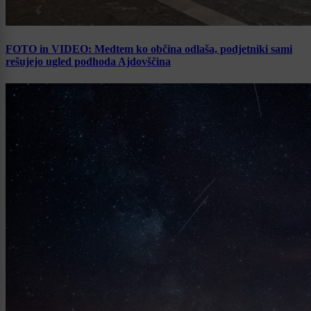
FOTO in VIDEO: Medtem ko občina odlaša, podjetniki sami
rešujejo ugled podhoda Ajdovščina