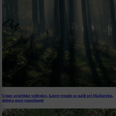
Umor avstrijske vplivnice, katere truplo so našli pri Majšperku,
dobiva nove razsežnosti