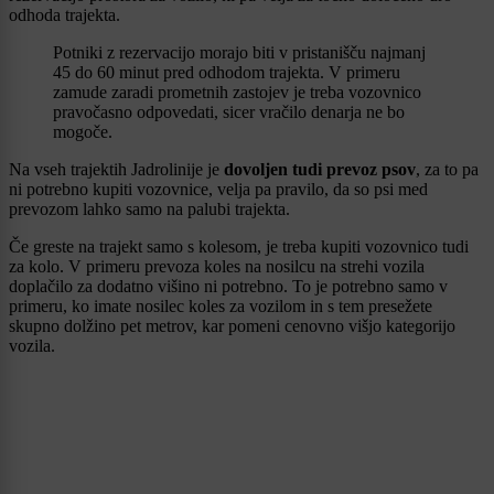
odhoda trajekta.
Potniki z rezervacijo morajo biti v pristanišču najmanj
45 do 60 minut pred odhodom trajekta. V primeru
zamude zaradi prometnih zastojev je treba vozovnico
pravočasno odpovedati, sicer vračilo denarja ne bo
mogoče.
Na vseh trajektih Jadrolinije je
dovoljen tudi prevoz psov
, za to pa
ni potrebno kupiti vozovnice, velja pa pravilo, da so psi med
prevozom lahko samo na palubi trajekta.
Če greste na trajekt samo s kolesom, je treba kupiti vozovnico tudi
za kolo. V primeru prevoza koles na nosilcu na strehi vozila
doplačilo za dodatno višino ni potrebno. To je potrebno samo v
primeru, ko imate nosilec koles za vozilom in s tem presežete
skupno dolžino pet metrov, kar pomeni cenovno višjo kategorijo
vozila.