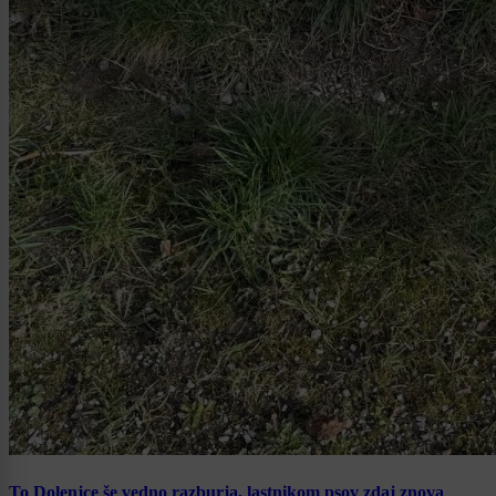
To Dolenjce še vedno razburja, lastnikom psov zdaj znova