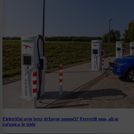
Električni avto brez državne pomoči? Preverili smo, ali se
računica še izide