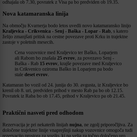
odhajala ob 7.30, povratek z Visa pa bo predviden ob 19.35.
Nova katamaranska linija
Na območju Kvarnerja bodo letos uvedli novo katamaransko linijo
Kraljevica - Crikvenica - Senj - Baška - Lopar - Rab
, s katero
želijo zmanjšati pritisk na cestne povezave proti Krku in trajektne
zastoje v poletnih mesecih.
Cena vozovnice med Kraljevico ter Baško, Loparjem
ali Rabom bo znašala
25 evrov
, za povezavo Senj -
Baška - Rab
15 evrov
, krajše povezave med Kraljevico
in Crikvenico oziroma Baško in Loparjem pa bodo
stale
deset evrov
.
Katamaran bo vozil od 24. junija do 30. avgusta, iz Kraljevice bo
krenil ob 8. uri, predviden prihod v mesto Rab pa bo ob 12.15.
Povratek iz Raba bo ob 17.45, prihod v Kraljevico pa ob 21.45.
Praktični nasveti pred odhodom
Rezervacija je pri nekaterih linijah
nujna
, ne zgolj priporočljiva. Za
določene trajektne linije vnaprejšnji nakup vozovnice omogoča tudi
rezervacijo prostora za vozilo, ki pa velja za točno določeno uro