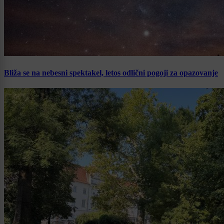
Bliža se na nebesni spektakel, letos odlični pogoji za opazovanje