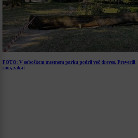
FOTO: V soboškem mestnem parku podrli več dreves. Preverili
smo, zakaj