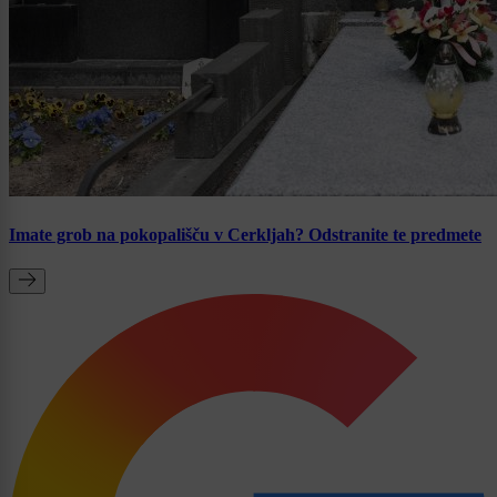
Imate grob na pokopališču v Cerkljah? Odstranite te predmete