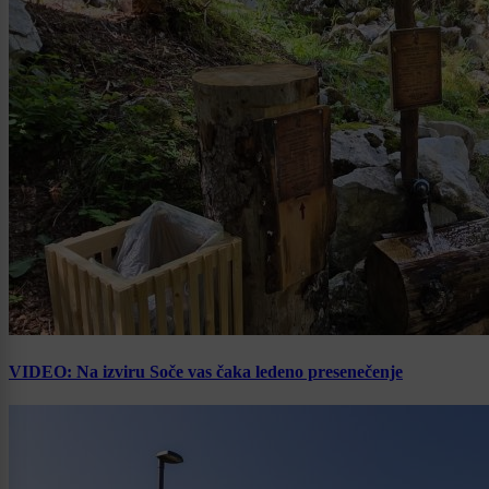
VIDEO: Na izviru Soče vas čaka ledeno presenečenje