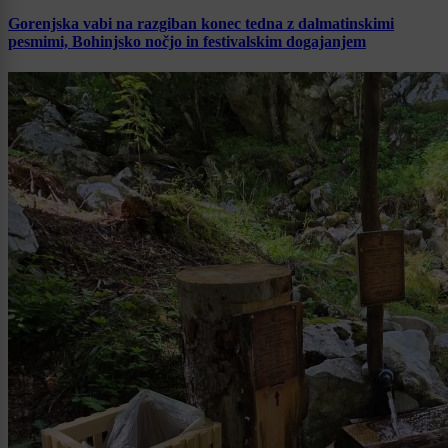
Gorenjska vabi na razgiban konec tedna z dalmatinskimi
pesmimi, Bohinjsko nočjo in festivalskim dogajanjem