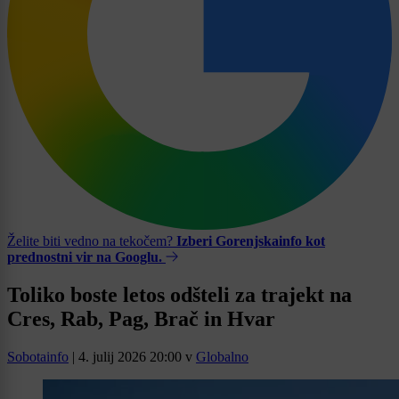
Želite biti vedno na tekočem?
Izberi Gorenjskainfo kot
prednostni vir na Googlu.
Toliko boste letos odšteli za trajekt na
Cres, Rab, Pag, Brač in Hvar
Sobotainfo
|
4. julij 2026 20:00
v
Globalno