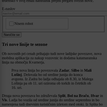
tedensko v svoj email nabiralnik prejmi pregled svežih novic.
E-naslov
CAPTCHA
Nisem robot
Naročite se
Tri nove linije te sezone
Ob novostih pri cenah prihajajo tudi nove ladijske povezave, nova
mobilna aplikacija za nakup vozovnic in dodatna katamaranska
linija na območju Kvarnerja.
Prva nova linija bo povezovala
Zadar
,
Silbo
in
Mali
Lošinj
. Delovala bo od sredine junija do konca
avgusta. Iz Zadra bo ladja odhajala ob 8.30, iz Malega
Lošinja pa ob 11. uri oziroma ob torkih in četrtkih ob
16. uri.
Druga nova povezava bo združevala
Split
,
Bol na Braču
,
Hvar
in
Vis
. Ladja bo vozila od sredine junija do sredine septembra in bo
namenjena tudi dnevnim turističnim izletom med otoki. Iz Splita bo