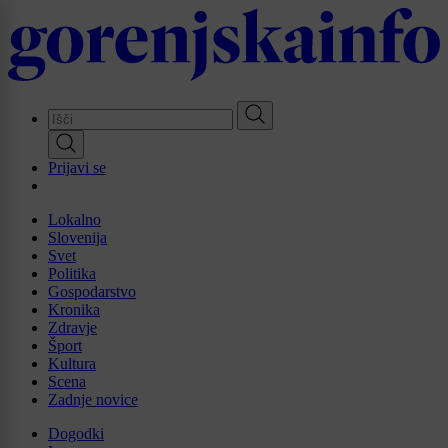
Skip
to
main
content
Prijavi se
Lokalno
Slovenija
Svet
Politika
Gospodarstvo
Kronika
Zdravje
Šport
Kultura
Scena
Zadnje novice
Dogodki