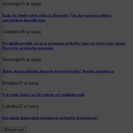
Slovenija
15 ur nazaj
Kako bo Sončev mrk viden iz Slovenije? Vse, kar morate vedeti o
astrološkem dogodku leta
Globalno
18 ur nazaj
Pri južnih sosedih vas za te prometne prekrške čaka več tisoč evrov kazni:
Preverite, preden bo prepozno
Slovenija
19 ur nazaj
Želite, da paradižniki dozorijo še pred jesenjo? Avgusta naredite to
Kronika
20 ur nazaj
V trčenju vlakov na Hrvaškem več poškodovanih
Lokalno
22 ur nazaj
Kje mladi danes sploh spoznavajo prijatelje in partnerje?
Prikaži več