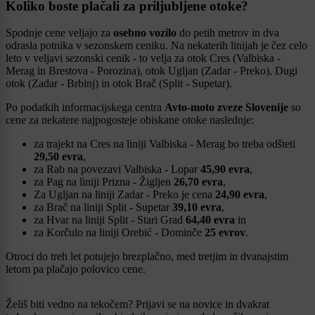
Koliko boste plačali za priljubljene otoke?
Spodnje cene veljajo za
osebno vozilo
do petih metrov in dva
odrasla potnika v sezonskem ceniku. Na nekaterih linijah je čez celo
leto v veljavi sezonski cenik - to velja za otok Cres (Valbiska -
Merag in Brestova - Porozina), otok Ugljan (Zadar - Preko), Dugi
otok (Zadar - Brbinj) in otok Brač (Split - Supetar).
Po podatkih informacijskega centra
Avto-moto zveze Slovenije
so
cene za nekatere najpogosteje obiskane otoke naslednje:
za trajekt na Cres na liniji Valbiska - Merag bo treba odšteti
29,50 evra
,
za Rab na povezavi Valbiska - Lopar
45,90 evra
,
za Pag na liniji Prizna - Žigljen
26,70 evra
,
Za Ugljan na liniji Zadar - Preko je cena
24,90 evra
,
za Brač na liniji Split - Supetar
39,10 evra
,
za Hvar na liniji Split - Stari Grad
64,40 evra
in
za Korčulo na liniji Orebić - Dominče
25 evrov
.
Otroci do treh let potujejo brezplačno, med tretjim in dvanajstim
letom pa plačajo polovico cene.
Želiš biti vedno na tekočem? Prijavi se na novice in dvakrat