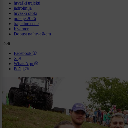
hrvaški trajekti
jadrolinija
hrvaški otoki
poletje 2026
trajektne cene
Kvarner
Dopust na hrvaškem
Deli
Facebook
X
WhatsApp
Pošlji