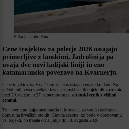
Slika je simbolična.
Cene trajektov za poletje 2026 ostajajo
primerljive z lanskimi, Jadrolinija pa
uvaja dve novi ladijski liniji in eno
katamaransko povezavo na Kvarnerju.
Cene trajektov na Hrvaškem za letos ostajajo enake kot lani. Na
večini linij bosta v veljavi izvensezonski cenik trajektnih vozovnic,
med 29. majem in 27. septembrom pa
sezonski cenik z višjimi
cenami
.
To je verjetno najpomembnejša informacija za vse, ki načrtujete
dopust na hrvaških otokih. Glavna sezona, ko bodo v obratovanju
vsi trajekti, bo trajala od 3. julija do 30. avgusta 2026.