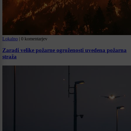
Lokalno
|
0 komentarjev
Zaradi velike požarne ogroženosti uvedena požarna
straža