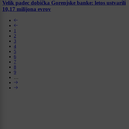
Velik padec dobička Gorenjske banke: letos ustvarili
10,17 milijona evrov
1
2
3
4
5
6
7
8
9
…