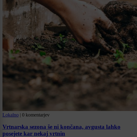
Lokalno
|
0 komentarjev
Vrtnarska sezona še ni končana, avgusta lahko
posejete kar nekaj vrtnin