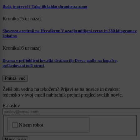
Bučk je preveč? Tako jih lahko shranite za zimo
Kronika
15 ur nazaj
Slovenca aretirali na Hrvaškem: V ozadju milijoni evrov in 380 kilogramov
kokaina
Kronika
16 ur nazaj
Drama v priljubljeni hrvaški destinaciji: Drevo padlo na kopalce,
poškodovani tudi otroci
Prikaži več
Želiš biti vedno na tekočem? Prijavi se na novice in dvakrat
tedensko v svoj email nabiralnik prejmi pregled svežih novic.
E-naslov
CAPTCHA
Nisem robot
Naročite se