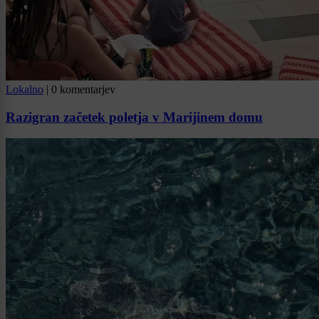
Lokalno
|
0 komentarjev
Razigran začetek poletja v Marijinem domu