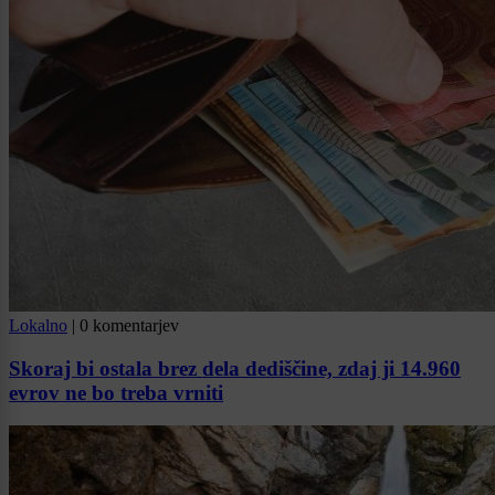
Lokalno
|
0 komentarjev
Skoraj bi ostala brez dela dediščine, zdaj ji 14.960
evrov ne bo treba vrniti