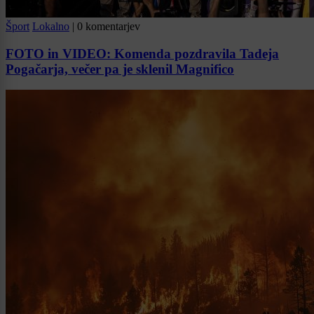
Šport
Lokalno
|
0 komentarjev
FOTO in VIDEO: Komenda pozdravila Tadeja
Pogačarja, večer pa je sklenil Magnifico