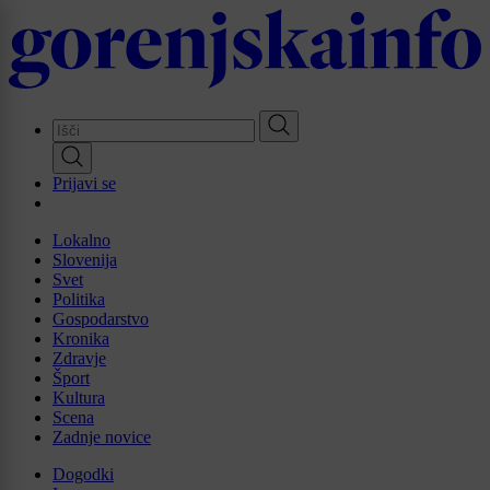
Skip
to
main
content
Prijavi se
Lokalno
Slovenija
Svet
Politika
Gospodarstvo
Kronika
Zdravje
Šport
Kultura
Scena
Zadnje novice
Dogodki