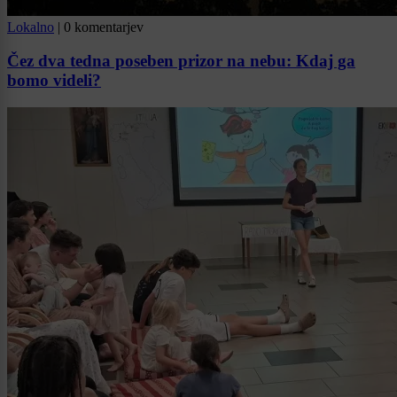
Lokalno
|
0 komentarjev
Čez dva tedna poseben prizor na nebu: Kdaj ga
bomo videli?