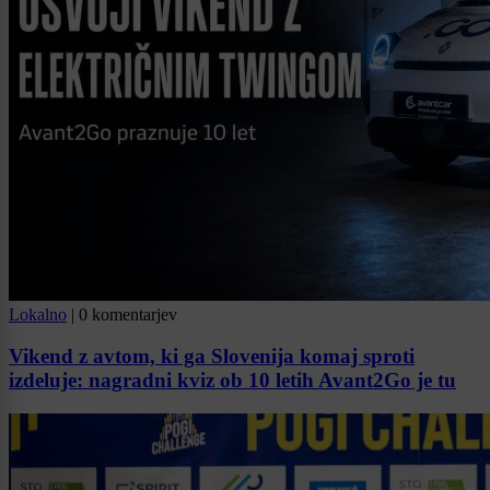
Lokalno
|
0 komentarjev
Vikend z avtom, ki ga Slovenija komaj sproti
izdeluje: nagradni kviz ob 10 letih Avant2Go je tu