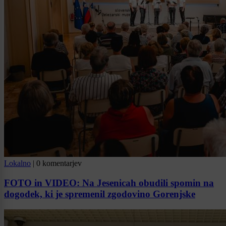
Lokalno
|
0 komentarjev
FOTO in VIDEO: Na Jesenicah obudili spomin na
dogodek, ki je spremenil zgodovino Gorenjske