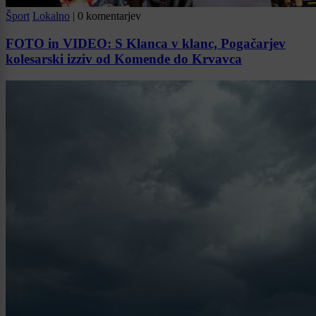
Šport
Lokalno
|
0 komentarjev
FOTO in VIDEO: S Klanca v klanc, Pogačarjev
kolesarski izziv od Komende do Krvavca