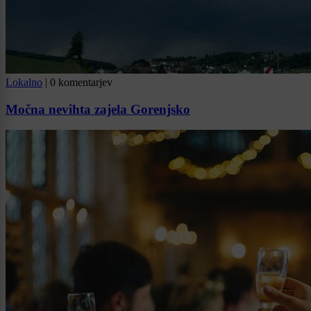
Lokalno
|
0 komentarjev
Močna nevihta zajela Gorenjsko