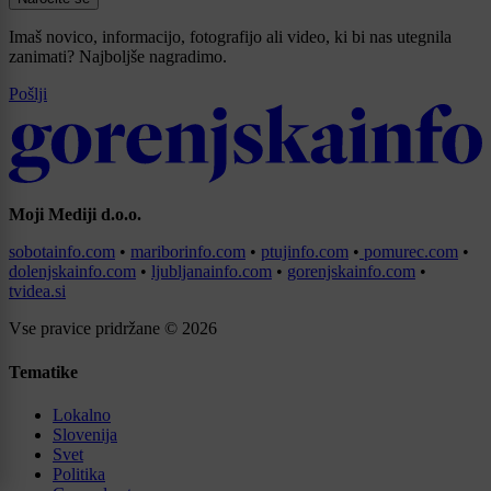
Imaš novico, informacijo, fotografijo ali video, ki bi nas utegnila
zanimati? Najboljše nagradimo.
Pošlji
Moji Mediji d.o.o.
sobotainfo.com
•
mariborinfo.com
•
ptujinfo.com
•
pomurec.com
•
dolenjskainfo.com
•
ljubljanainfo.com
•
gorenjskainfo.com
•
tvidea.si
Vse pravice pridržane © 2026
Tematike
Lokalno
Slovenija
Svet
Politika