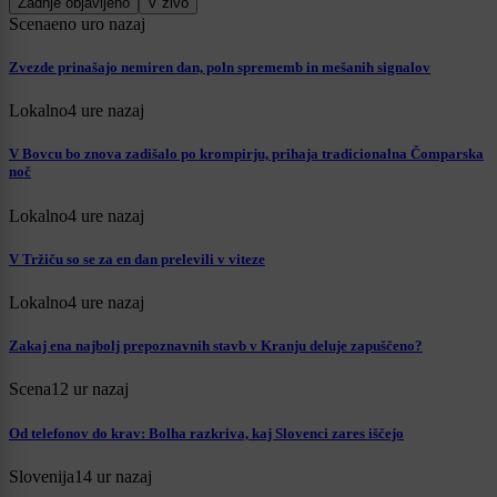
Zadnje objavljeno
V živo
Scena
eno uro nazaj
Zvezde prinašajo nemiren dan, poln sprememb in mešanih signalov
Lokalno
4 ure nazaj
V Bovcu bo znova zadišalo po krompirju, prihaja tradicionalna Čomparska
noč
Lokalno
4 ure nazaj
V Tržiču so se za en dan prelevili v viteze
Lokalno
4 ure nazaj
Zakaj ena najbolj prepoznavnih stavb v Kranju deluje zapuščeno?
Scena
12 ur nazaj
Od telefonov do krav: Bolha razkriva, kaj Slovenci zares iščejo
Slovenija
14 ur nazaj