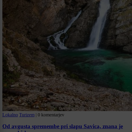
Lokalno
Turizem
|
0 komentarjev
Od avgusta spremembe pri slapu Savica, znana je