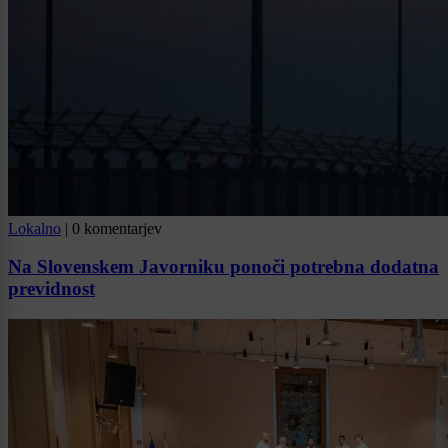
Lokalno
|
0 komentarjev
Na Slovenskem Javorniku ponoči potrebna dodatna
previdnost