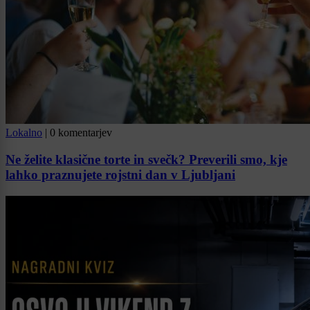
Lokalno
|
0 komentarjev
Ne želite klasične torte in svečk? Preverili smo, kje
lahko praznujete rojstni dan v Ljubljani