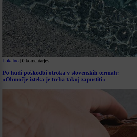
Lokalno
|
0 komentarjev
Po hudi poškodbi otroka v slovenskih termah:
»Območje izteka je treba takoj zapustiti«