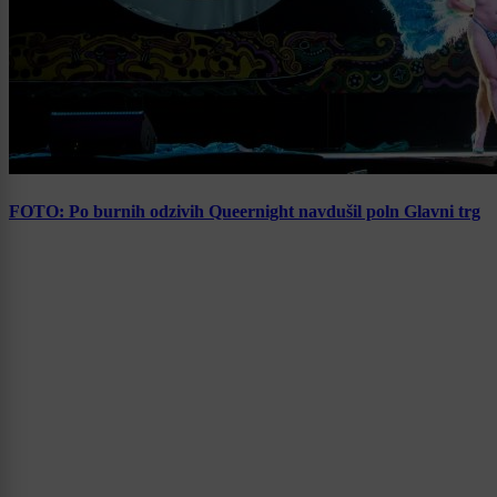
FOTO: Po burnih odzivih Queernight navdušil poln Glavni trg