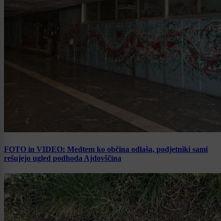
FOTO in VIDEO: Medtem ko občina odlaša, podjetniki sami
rešujejo ugled podhoda Ajdovščina