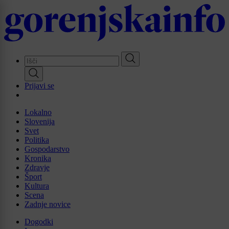
Skip
to
main
content
Prijavi se
Lokalno
Slovenija
Svet
Politika
Gospodarstvo
Kronika
Zdravje
Šport
Kultura
Scena
Zadnje novice
Dogodki