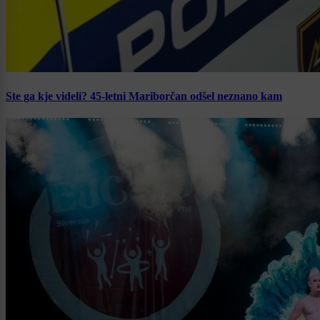
Ste ga kje videli? 45-letni Mariborčan odšel neznano kam