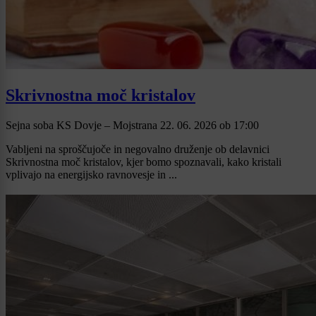
Skrivnostna moč kristalov
Sejna soba KS Dovje – Mojstrana
22. 06. 2026
ob
17:00
Vabljeni na sproščujoče in negovalno druženje ob delavnici
Skrivnostna moč kristalov, kjer bomo spoznavali, kako kristali
vplivajo na energijsko ravnovesje in ...