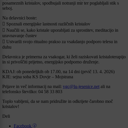
posameznih kristalov, spodbujali notranji mir ter poglabljali stik s
seboj.
Na delavnici boste:
 Spoznali energijske lastnosti različnih kristalov
 Naučili se, kako kristale uporabljati za sprostitev, meditacijo in
uravnavanje čustev
 Ustvarili svojo ritualno prakso za vsakdanjo podporo telesu in
duhu
Delavnica je primerna za vsakogar, ki želi raziskovati kristaloterapijo
in si privoščiti prijetno, energijsko podporno druženje.
KDAJ: ob ponedeljkih ob 17.00, na 14 dni (prvič 13. 4. 2026)
KJE: sejna soba KS Dovje – Mojstrana
Prijave in več informacij na mail:
vgc@lu-jesenice.net
ali na
telefonsko številko: 04 58 33 803
Toplo vabljeni, da se nam pridružite in odkrijete čarobno moč
kristalov!
Deli
Facebook