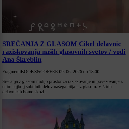
SREČANJA Z GLASOM Cikel delavnic
raziskovanja naših glasovnih svetov / vodi
Ana Škreblin
FragmentiBOOKS&COFFEE
09. 06. 2026
ob
18:00
Srečanja z glasom nudijo prostor za raziskovanje in povezovanje z
enim najbolj subtilnih delov našega bitja – z glasom. V štirih
delavnicah bomo skozi ...