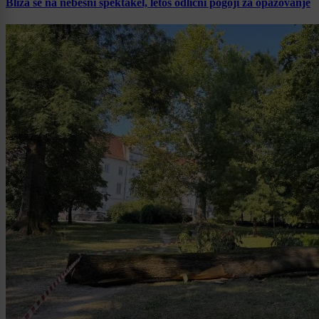
Bliža se na nebesni spektakel, letos odlični pogoji za opazovanje