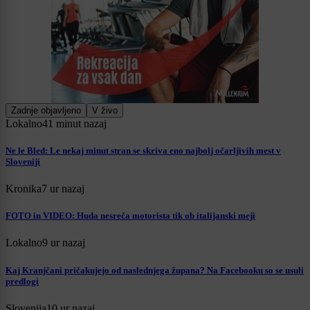
Zadnje objavljeno
V živo
Lokalno
41 minut nazaj
Ne le Bled: Le nekaj minut stran se skriva eno najbolj očarljivih mest v
Sloveniji
Kronika
7 ur nazaj
FOTO in VIDEO: Huda nesreča motorista tik ob italijanski meji
Lokalno
9 ur nazaj
Kaj Kranjčani pričakujejo od naslednjega župana? Na Facebooku so se usuli
predlogi
Slovenija
10 ur nazaj