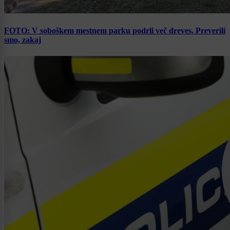
FOTO: V soboškem mestnem parku podrli več dreves. Preverili
smo, zakaj