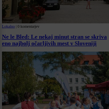
Lokalno
|
0 komentarjev
Ne le Bled: Le nekaj minut stran se skriva
eno najbolj očarljivih mest v Sloveniji