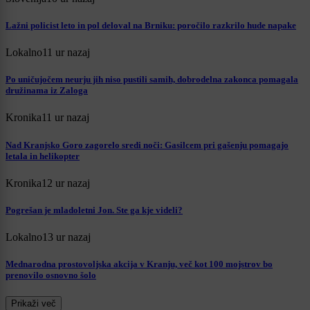
Lažni policist leto in pol deloval na Brniku: poročilo razkrilo hude napake
Lokalno
11 ur nazaj
Po uničujočem neurju jih niso pustili samih, dobrodelna zakonca pomagala
družinama iz Zaloga
Kronika
11 ur nazaj
Nad Kranjsko Goro zagorelo sredi noči: Gasilcem pri gašenju pomagajo
letala in helikopter
Kronika
12 ur nazaj
Pogrešan je mladoletni Jon. Ste ga kje videli?
Lokalno
13 ur nazaj
Mednarodna prostovoljska akcija v Kranju, več kot 100 mojstrov bo
prenovilo osnovno šolo
Prikaži več