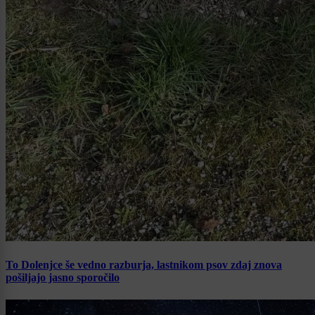
To Dolenjce še vedno razburja, lastnikom psov zdaj znova
pošiljajo jasno sporočilo