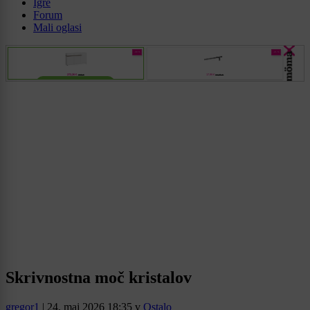
Igre
Forum
Mali oglasi
Skrivnostna moč kristalov
gregor1
|
24. maj 2026 18:35
v
Ostalo