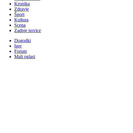
Kronika
Zdravje
Šport
Kultura
Scena
Zadnje novice
Dogodki
Igre
Forum
Mali oglasi