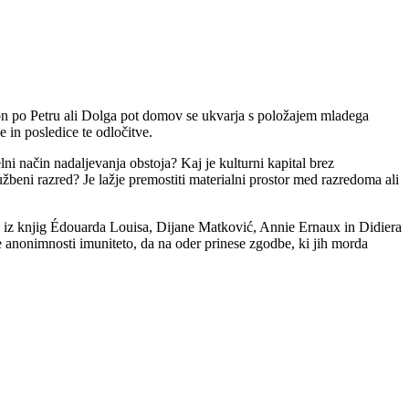
ijon po Petru ali Dolga pot domov se ukvarja s položajem mladega
in posledice te odločitve.
lni način nadaljevanja obstoja? Kaj je kulturni kapital brez
žbeni razred? Je lažje premostiti materialni prostor med razredoma ali
, in iz knjig Édouarda Louisa, Dijane Matković, Annie Ernaux in Didiera
e anonimnosti imuniteto, da na oder prinese zgodbe, ki jih morda
×