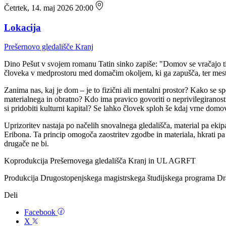
Četrtek, 14. maj 2026 20:00
Lokacija
Prešernovo gledališče Kranj
Dino Pešut v svojem romanu Tatin sinko zapiše: "Domov se vračajo tis
človeka v medprostoru med domačim okoljem, ki ga zapušča, ter mestom
Zanima nas, kaj je dom – je to fizični ali mentalni prostor? Kako se sp
materialnega in obratno? Kdo ima pravico govoriti o neprivilegiranosti
si pridobiti kulturni kapital? Se lahko človek sploh še kdaj vrne domo
Uprizoritev nastaja po načelih snovalnega gledališča, material pa ekip
Eribona. Ta princip omogoča zaostritev zgodbe in materiala, hkrati pa
drugače ne bi.
Koprodukcija Prešernovega gledališča Kranj in UL AGRFT
Produkcija Drugostopenjskega magistrskega študijskega programa Dr
Deli
Facebook
X