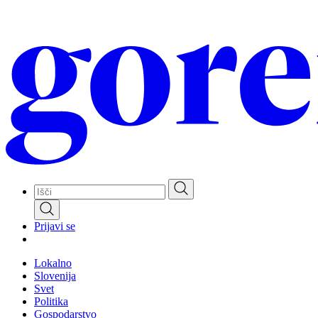
Skip
to
main
content
Prijavi se
Lokalno
Slovenija
Svet
Politika
Gospodarstvo