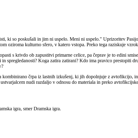
ti, ki so poskušali in jim ni uspelo. Meni ni uspelo." Uprizoritev Pas
 oziroma kulturno sfero, v katero vstopa. Preko tega raziskuje vzroke 
opasti s krivdo ob zapustitvi primarne celice, pa čeprav je to edini smise
 in spregledanosti? Koga zatira zatirani? Kdo ima pravico prestopiti dru
v?
a kombinirano črpa iz lastnih izkušenj, ki jih dopolnjuje z avtofikcijo
 ustvarjalcem nudi razdaljo v odnosu do materiala in preko avtofikcijsk
amska igra, smer Dramska igra.
Prijavi se na cajtng