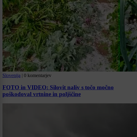
Slovenija
|
0 komentarjev
FOTO in VIDEO: Silovit naliv s točo močno
poškodoval vrtnine in poljščine