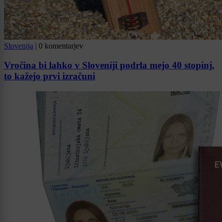
Slovenija
|
0 komentarjev
Vročina bi lahko v Sloveniji podrla mejo 40 stopinj,
to kažejo prvi izračuni