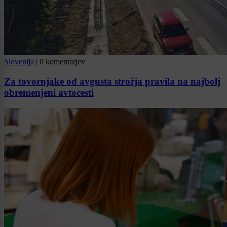
Slovenija
|
0 komentarjev
Za tovornjake od avgusta strožja pravila na najbolj
obremenjeni avtocesti