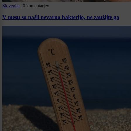
Slovenija
|
0 komentarjev
V mesu so našli nevarno bakterijo, ne zaužijte ga