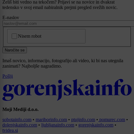
Želiš biti vedno na tekočem? Prijavi se na novice in dvakrat
tedensko v svoj email nabiralnik prejmi pregled svežih novic.
E-naslov
CAPTCHA
Nisem robot
Naročite se
Imaš novico, informacijo, fotografijo ali video, ki bi nas utegnila
zanimati? Najboljše nagradimo.
Pošlji
Moji Mediji d.o.o.
sobotainfo.com
•
mariborinfo.com
•
ptujinfo.com
•
pomurec.com
•
dolenjskainfo.com
•
ljubljanainfo.com
•
gorenjskainfo.com
•
tvidea.si