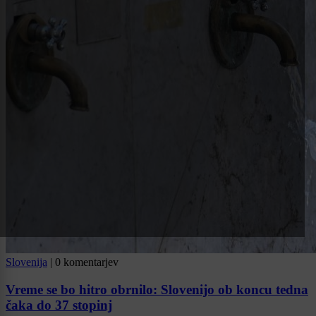
Slovenija
|
0 komentarjev
Vreme se bo hitro obrnilo: Slovenijo ob koncu tedna
čaka do 37 stopinj