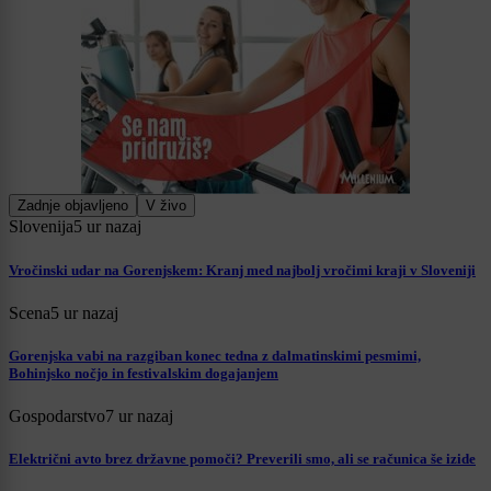
Zadnje objavljeno
V živo
Slovenija
5 ur nazaj
Vročinski udar na Gorenjskem: Kranj med najbolj vročimi kraji v Sloveniji
Scena
5 ur nazaj
Gorenjska vabi na razgiban konec tedna z dalmatinskimi pesmimi,
Bohinjsko nočjo in festivalskim dogajanjem
Gospodarstvo
7 ur nazaj
Električni avto brez državne pomoči? Preverili smo, ali se računica še izide