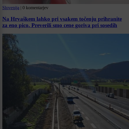
Slovenija
|
0 komentarjev
Na Hrvaškem lahko pri vsakem točenju prihranite
za eno pico. Preverili smo cene goriva pri sosedih