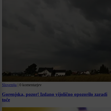
Slovenija
|
0 komentarjev
Gorenjska, pozor! Izdano vijolično opozorilo zaradi
toče