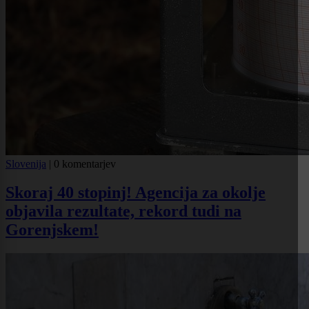
Slovenija
|
0 komentarjev
Skoraj 40 stopinj! Agencija za okolje
objavila rezultate, rekord tudi na
Gorenjskem!