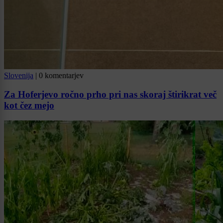
Slovenija
|
0 komentarjev
Za Hoferjevo ročno prho pri nas skoraj štirikrat več
kot čez mejo