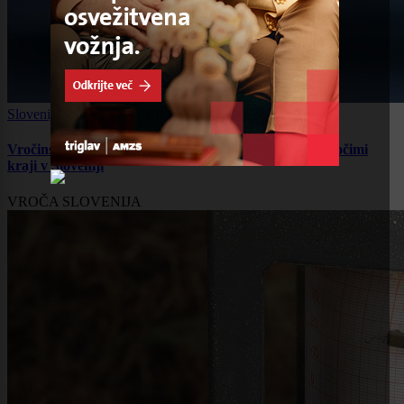
Slovenija
|
0 komentarjev
Vročinski udar na Gorenjskem: Kranj med najbolj vročimi
kraji v Sloveniji
VROČA SLOVENIJA