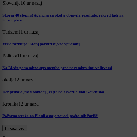
Slovenija
10 ur nazaj
Skoraj 40 stopinj! Agencija za okolje objavila rezultate, rekord tudi na
Gorenjskem!
Turizem
11 ur nazaj
Vršič razburja: Manj parkirišč, več vprašanj
Politika
11 ur nazaj
Na Bledu pomembna sprememba pred novembrskimi volitvami
okolje
12 ur nazaj
Dež prihaja, med območji, ki jih bo osvežilo tudi Gorenjska
Kronika
12 ur nazaj
Požarna straža na Planji ostaja zaradi podtalnih žarišč
Prikaži več