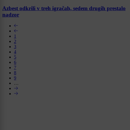
Azbest odkrili v treh igračah, sedem drugih prestalo
nadzor
1
2
3
4
5
6
7
8
9
…