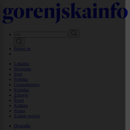
Skip
to
main
content
Prijavi se
Lokalno
Slovenija
Svet
Politika
Gospodarstvo
Kronika
Zdravje
Šport
Kultura
Scena
Zadnje novice
Dogodki