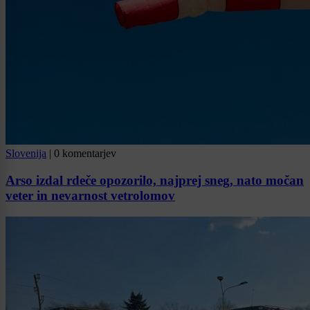
Slovenija
|
0 komentarjev
Arso izdal rdeče opozorilo, najprej sneg, nato močan
veter in nevarnost vetrolomov