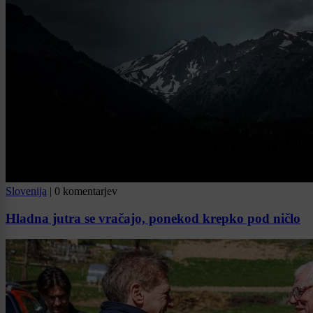
Slovenija
|
0 komentarjev
Hladna jutra se vračajo, ponekod krepko pod ničlo