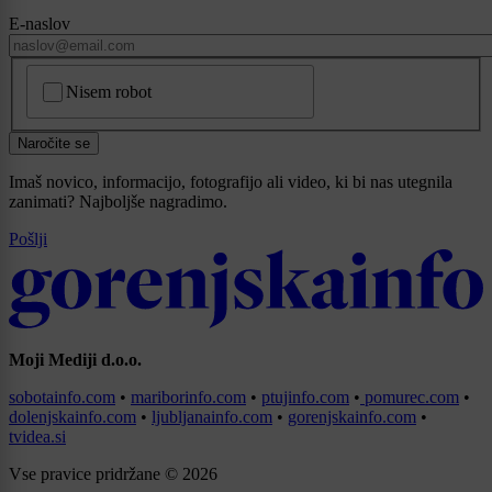
E-naslov
CAPTCHA
Nisem robot
Naročite se
Imaš novico, informacijo, fotografijo ali video, ki bi nas utegnila
zanimati? Najboljše nagradimo.
Pošlji
Moji Mediji d.o.o.
sobotainfo.com
•
mariborinfo.com
•
ptujinfo.com
•
pomurec.com
•
dolenjskainfo.com
•
ljubljanainfo.com
•
gorenjskainfo.com
•
tvidea.si
Vse pravice pridržane © 2026