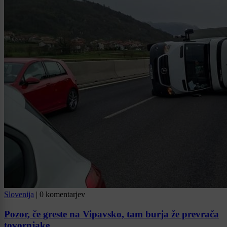
Slovenija
|
0 komentarjev
Pozor, če greste na Vipavsko, tam burja že prevrača
tovornjake