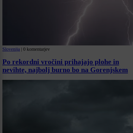
Slovenija
|
0 komentarjev
Po rekordni vročini prihajajo plohe in
nevihte, najbolj burno bo na Gorenjskem