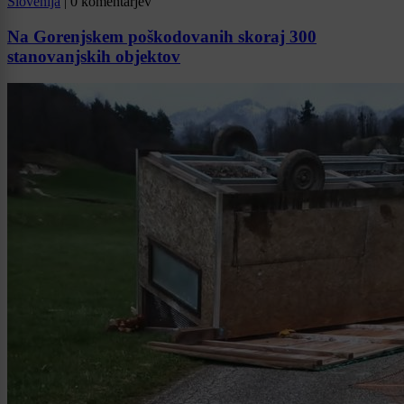
Slovenija
|
0 komentarjev
Na Gorenjskem poškodovanih skoraj 300
stanovanjskih objektov