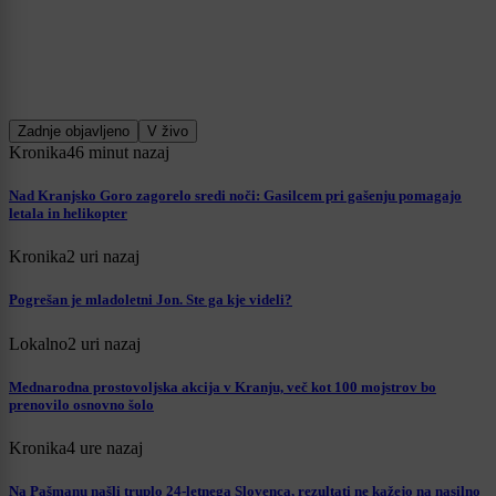
Zadnje objavljeno
V živo
Kronika
46 minut nazaj
Nad Kranjsko Goro zagorelo sredi noči: Gasilcem pri gašenju pomagajo
letala in helikopter
Kronika
2 uri nazaj
Pogrešan je mladoletni Jon. Ste ga kje videli?
Lokalno
2 uri nazaj
Mednarodna prostovoljska akcija v Kranju, več kot 100 mojstrov bo
prenovilo osnovno šolo
Kronika
4 ure nazaj
Na Pašmanu našli truplo 24-letnega Slovenca, rezultati ne kažejo na nasilno