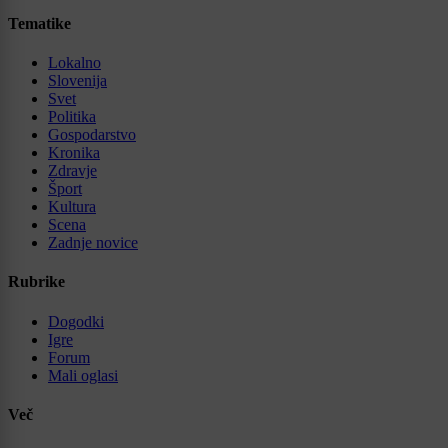
Tematike
Lokalno
Slovenija
Svet
Politika
Gospodarstvo
Kronika
Zdravje
Šport
Kultura
Scena
Zadnje novice
Rubrike
Dogodki
Igre
Forum
Mali oglasi
Več