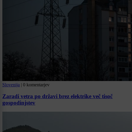
Slovenija
|
0 komentarjev
Zaradi vetra po državi brez elektrike več tisoč
gospodinjstev