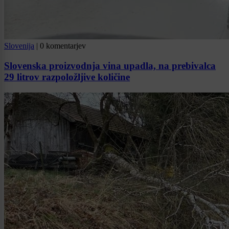
Slovenija
|
0 komentarjev
Slovenska proizvodnja vina upadla, na prebivalca
29 litrov razpoložljive količine