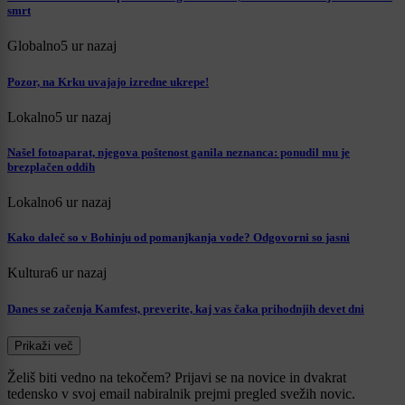
smrt
Globalno
5 ur nazaj
Pozor, na Krku uvajajo izredne ukrepe!
Lokalno
5 ur nazaj
Našel fotoaparat, njegova poštenost ganila neznanca: ponudil mu je
brezplačen oddih
Lokalno
6 ur nazaj
Kako daleč so v Bohinju od pomanjkanja vode? Odgovorni so jasni
Kultura
6 ur nazaj
Danes se začenja Kamfest, preverite, kaj vas čaka prihodnjih devet dni
Prikaži več
Želiš biti vedno na tekočem? Prijavi se na novice in dvakrat
tedensko v svoj email nabiralnik prejmi pregled svežih novic.