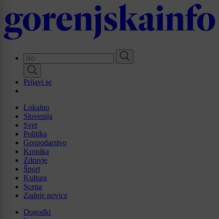
Skip
to
main
content
Prijavi se
Lokalno
Slovenija
Svet
Politika
Gospodarstvo
Kronika
Zdravje
Šport
Kultura
Scena
Zadnje novice
Dogodki