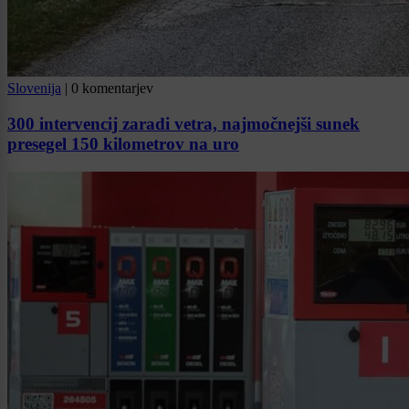
Slovenija
|
0 komentarjev
300 intervencij zaradi vetra, najmočnejši sunek
presegel 150 kilometrov na uro