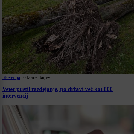
Slovenija
|
0 komentarjev
Veter pustil razdejanje, po državi več kot 800
intervencij