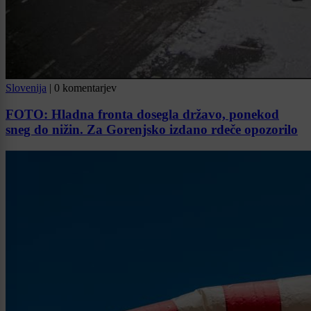
Slovenija
|
0 komentarjev
FOTO: Hladna fronta dosegla državo, ponekod
sneg do nižin. Za Gorenjsko izdano rdeče opozorilo