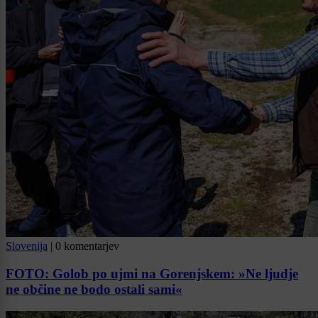
Slovenija
|
0 komentarjev
FOTO: Golob po ujmi na Gorenjskem: »Ne ljudje
ne občine ne bodo ostali sami«