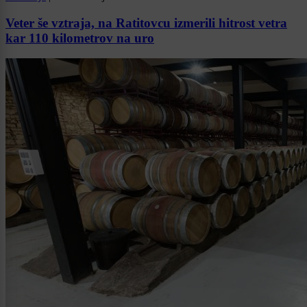
Veter še vztraja, na Ratitovcu izmerili hitrost vetra
kar 110 kilometrov na uro