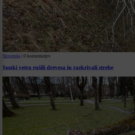
Slovenija
|
0 komentarjev
Sunki vetra rušili drevesa in razkrivali strehe