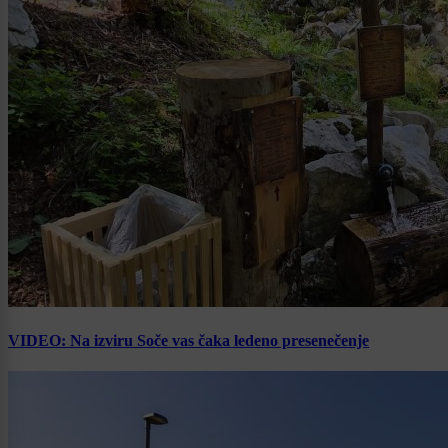
VIDEO: Na izviru Soče vas čaka ledeno presenečenje