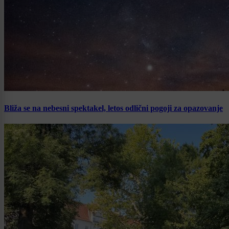
Bliža se na nebesni spektakel, letos odlični pogoji za opazovanje