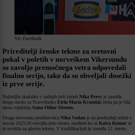
Vir: Facebook
Prireditelji ženske tekme za svetovni
pokal v poletih v norveškem Vikersundu
so zavoljo premočnega vetra odpovedali
finalno serijo, tako da so obveljali dosežki
iz prve serije.
Najboljša skakalka v zadnjih treh zimah
Nika Prevc
je zasedla
drugo mesto za Norvežanko
Eirin Maria Kvandal,
tretja pa je bila
njena rojakinja
Anna Odine Stroem.
Druga slovenska predstavnica
Nika Vodan
je na predzadnji tekmi v
sezoni 2025/26 osvojila peto mesto, medtem ko se
Katra Komar
se
ni uvrstila na glavno tekmo. V kvalifikacijah je zasedla 22. mesto.