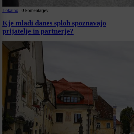
Lokalno
|
0 komentarjev
Kje mladi danes sploh spoznavajo
prijatelje in partnerje?