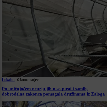
Lokalno
|
0 komentarjev
Po uničujočem neurju jih niso pustili samih,
dobrodelna zakonca pomagala družinama iz Zaloga