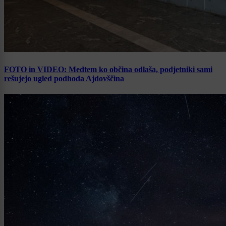
FOTO in VIDEO: Medtem ko občina odlaša, podjetniki sami
rešujejo ugled podhoda Ajdovščina