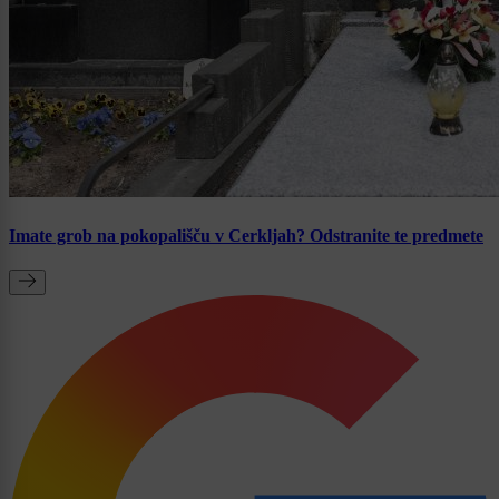
Imate grob na pokopališču v Cerkljah? Odstranite te predmete