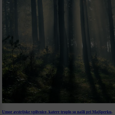
Umor avstrijske vplivnice, katere truplo so našli pri Majšperku,