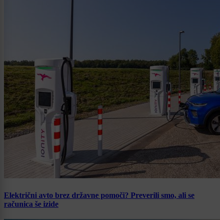
Električni avto brez državne pomoči? Preverili smo, ali se
računica še izide