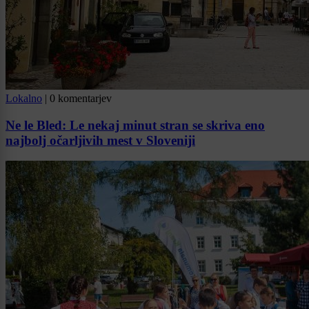
Lokalno
|
0 komentarjev
Ne le Bled: Le nekaj minut stran se skriva eno
najbolj očarljivih mest v Sloveniji