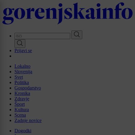
Skip
to
main
content
Prijavi se
Lokalno
Slovenija
Svet
Politika
Gospodarstvo
Kronika
Zdravje
Šport
Kultura
Scena
Zadnje novice
Dogodki