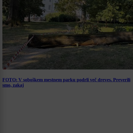
FOTO: V soboškem mestnem parku podrli več dreves. Preverili
smo, zakaj