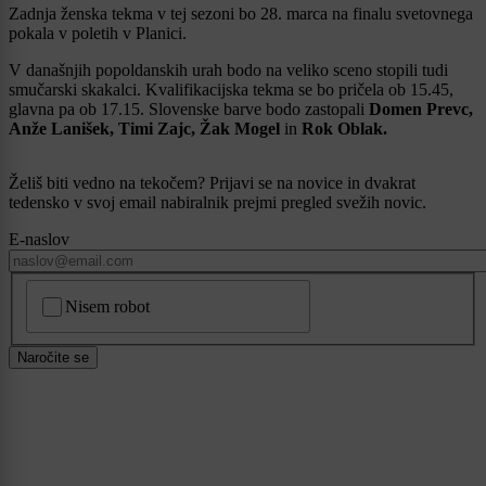
Zadnja ženska tekma v tej sezoni bo 28. marca na finalu svetovnega
pokala v poletih v Planici.
V današnjih popoldanskih urah bodo na veliko sceno stopili tudi
smučarski skakalci. Kvalifikacijska tekma se bo pričela ob 15.45,
glavna pa ob 17.15. Slovenske barve bodo zastopali
Domen Prevc,
Anže Lanišek, Timi Zajc, Žak Mogel
in
Rok Oblak.
Želiš biti vedno na tekočem? Prijavi se na novice in dvakrat
tedensko v svoj email nabiralnik prejmi pregled svežih novic.
E-naslov
CAPTCHA
Nisem robot
Naročite se