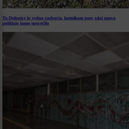
To Dolenjce še vedno razburja, lastnikom psov zdaj znova
pošiljajo jasno sporočilo