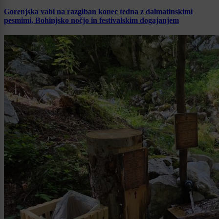
Gorenjska vabi na razgiban konec tedna z dalmatinskimi
pesmimi, Bohinjsko nočjo in festivalskim dogajanjem