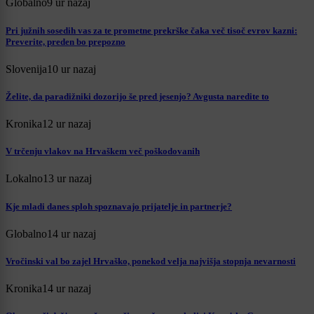
Globalno
9 ur nazaj
Pri južnih sosedih vas za te prometne prekrške čaka več tisoč evrov kazni:
Preverite, preden bo prepozno
Slovenija
10 ur nazaj
Želite, da paradižniki dozorijo še pred jesenjo? Avgusta naredite to
Kronika
12 ur nazaj
V trčenju vlakov na Hrvaškem več poškodovanih
Lokalno
13 ur nazaj
Kje mladi danes sploh spoznavajo prijatelje in partnerje?
Globalno
14 ur nazaj
Vročinski val bo zajel Hrvaško, ponekod velja najvišja stopnja nevarnosti
Kronika
14 ur nazaj