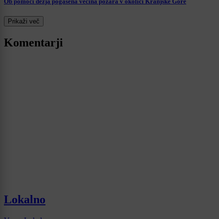
Ob pomoči dežja pogašena večina požara v okolici Kranjske Gore
Prikaži več
Komentarji
Lokalno