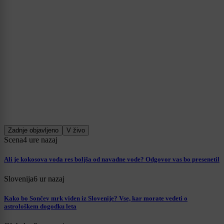
Zadnje objavljeno
V živo
Scena
4 ure nazaj
Ali je kokosova voda res boljša od navadne vode? Odgovor vas bo presenetil
Slovenija
6 ur nazaj
Kako bo Sončev mrk viden iz Slovenije? Vse, kar morate vedeti o
astrološkem dogodku leta