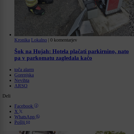
Kronika
Lokalno
|
0 komentarjev
Šok na Hujah: Hotela plačati parkirnino, nato
pa v parkomatu zagledala kačo
toča alarm
Gorenjska
Nevihta
ARSO
Deli
Facebook
X
WhatsApp
Pošlji