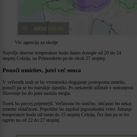
Vir: agencija za okolje
Najvišje dnevne temperature bodo danes dosegle od 20 do 24
stopinj Celzija, na Primorskem pa do okoli 27 stopinj.
Ponoči umiritev, jutri več sonca
V večernih urah se bo vremensko dogajanje postopoma umirilo,
ponoči pa se bo marsikje zjasnilo. Po nekaterih nižinah v notranjosti
Slovenije bo do jutra nastala megla.
Torek bo precej prijetnejši. Večinoma bo sončno, občasno bo nekaj
zmerne oblačnosti. Popoldne bo zapihal jugozahodni veter. Jutranje
temperature bodo od osem do 15 stopinj Celzija, čez dan pa se bo
ogrelo na od 22 do 27 stopinj.