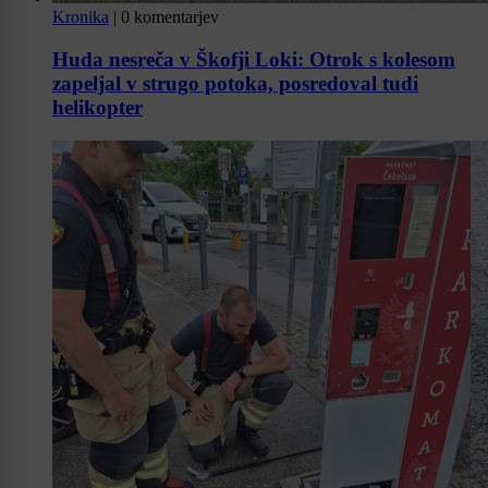
Kronika
|
0 komentarjev
Huda nesreča v Škofji Loki: Otrok s kolesom
zapeljal v strugo potoka, posredoval tudi
helikopter