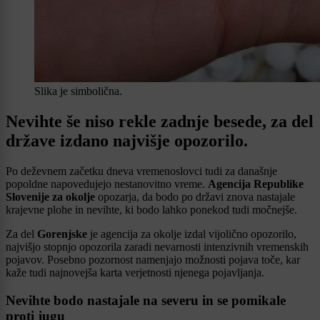
Slika je simbolična.
Nevihte še niso rekle zadnje besede, za del
države izdano najvišje opozorilo.
Po deževnem začetku dneva vremenoslovci tudi za današnje
popoldne napovedujejo nestanovitno vreme.
Agencija Republike
Slovenije za okolje
opozarja, da bodo po državi znova nastajale
krajevne plohe in nevihte, ki bodo lahko ponekod tudi močnejše.
Za del
Gorenjske
je agencija za okolje izdal vijolično opozorilo,
najvišjo stopnjo opozorila zaradi nevarnosti intenzivnih vremenskih
pojavov. Posebno pozornost namenjajo možnosti pojava toče, kar
kaže tudi najnovejša karta verjetnosti njenega pojavljanja.
Nevihte bodo nastajale na severu in se pomikale
proti jugu