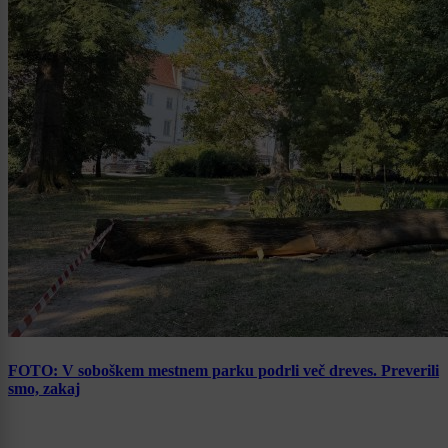
FOTO: V soboškem mestnem parku podrli več dreves. Preverili
smo, zakaj