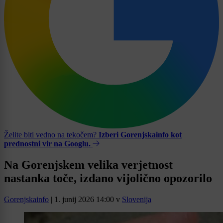
Želite biti vedno na tekočem?
Izberi Gorenjskainfo kot
prednostni vir na Googlu.
Na Gorenjskem velika verjetnost
nastanka toče, izdano vijolično opozorilo
Gorenjskainfo
|
1. junij 2026 14:00
v
Slovenija