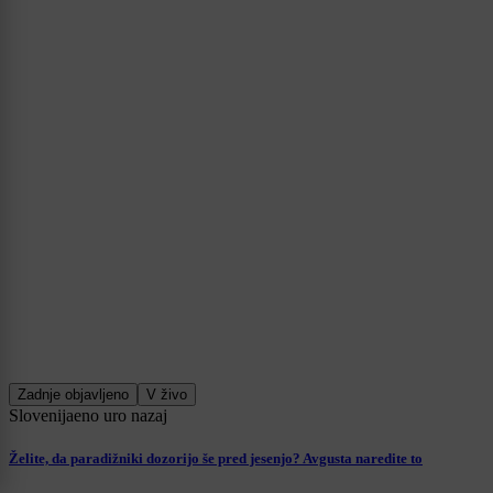
Zadnje objavljeno
V živo
Slovenija
eno uro nazaj
Želite, da paradižniki dozorijo še pred jesenjo? Avgusta naredite to