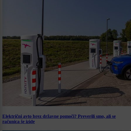
Električni avto brez državne pomoči? Preverili smo, ali se
računica še izide