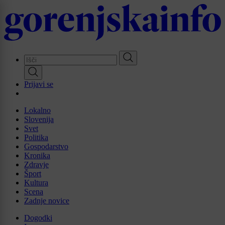
Skip
to
main
content
Prijavi se
Lokalno
Slovenija
Svet
Politika
Gospodarstvo
Kronika
Zdravje
Šport
Kultura
Scena
Zadnje novice
Dogodki