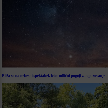
Bliža se na nebesni spektakel, letos odlični pogoji za opazovanje