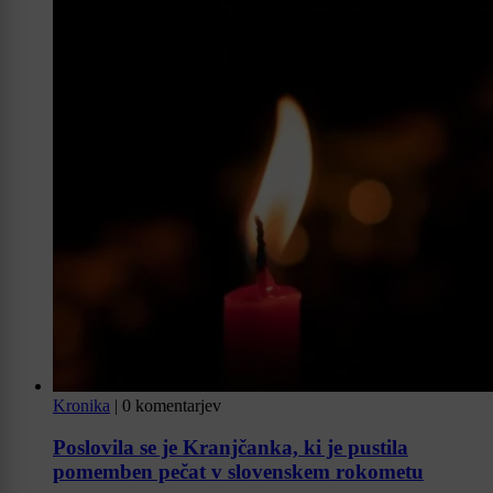
Kronika
|
0 komentarjev
Poslovila se je Kranjčanka, ki je pustila
pomemben pečat v slovenskem rokometu