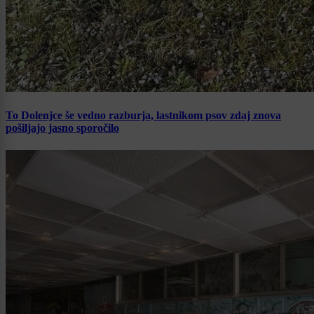
To Dolenjce še vedno razburja, lastnikom psov zdaj znova
pošiljajo jasno sporočilo