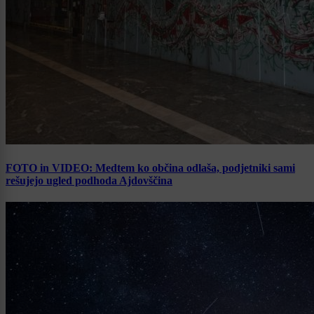
FOTO in VIDEO: Medtem ko občina odlaša, podjetniki sami
rešujejo ugled podhoda Ajdovščina