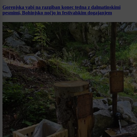
Gorenjska vabi na razgiban konec tedna z dalmatinskimi
pesmimi, Bohinjsko nočjo in festivalskim dogajanjem