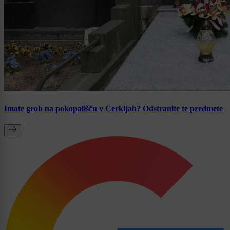
Imate grob na pokopališču v Cerkljah? Odstranite te predmete