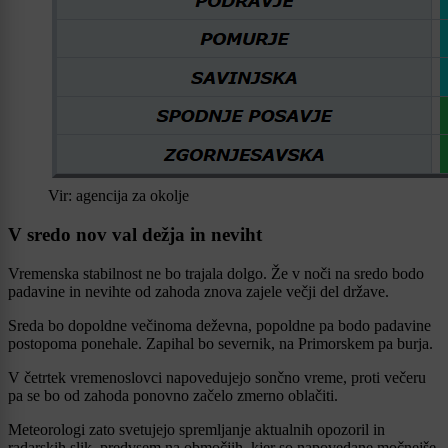
Vir: agencija za okolje
V sredo nov val dežja in neviht
Vremenska stabilnost ne bo trajala dolgo. Že v noči na sredo bodo
padavine in nevihte od zahoda znova zajele večji del države.
Sreda bo dopoldne večinoma deževna, popoldne pa bodo padavine
postopoma ponehale. Zapihal bo severnik, na Primorskem pa burja.
V četrtek vremenoslovci napovedujejo sončno vreme, proti večeru
pa se bo od zahoda ponovno začelo zmerno oblačiti.
Meteorologi zato svetujejo spremljanje aktualnih opozoril in
radarskih slik, predvsem na območjih, kjer so napovedane močnejše