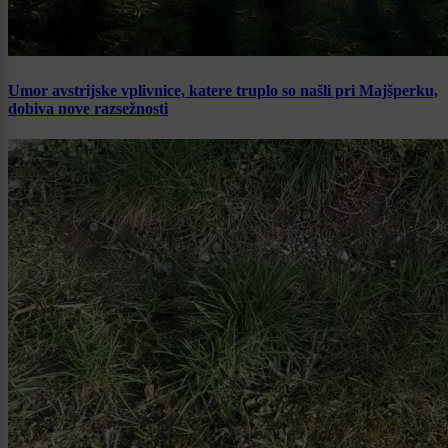
Umor avstrijske vplivnice, katere truplo so našli pri Majšperku,
dobiva nove razsežnosti