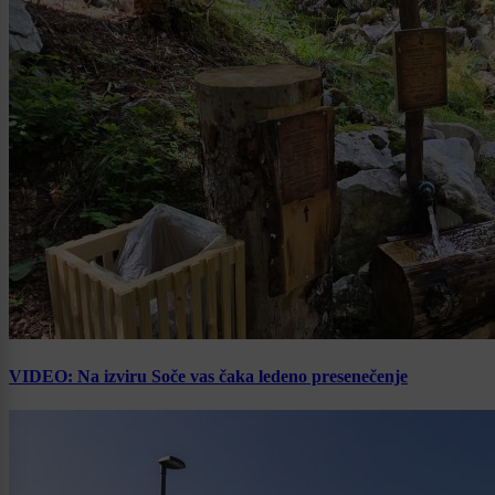
VIDEO: Na izviru Soče vas čaka ledeno presenečenje