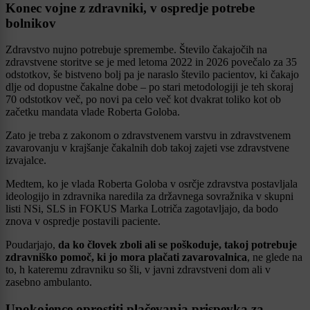
Konec vojne z zdravniki, v ospredje potrebe
bolnikov
Zdravstvo nujno potrebuje spremembe. Število čakajočih na
zdravstvene storitve se je med letoma 2022 in 2026 povečalo za 35
odstotkov, še bistveno bolj pa je naraslo število pacientov, ki čakajo
dlje od dopustne čakalne dobe – po stari metodologiji je teh skoraj
70 odstotkov več, po novi pa celo več kot dvakrat toliko kot ob
začetku mandata vlade Roberta Goloba.
Zato je treba z zakonom o zdravstvenem varstvu in zdravstvenem
zavarovanju v krajšanje čakalnih dob takoj zajeti vse zdravstvene
izvajalce.
Medtem, ko je vlada Roberta Goloba v osrčje zdravstva postavljala
ideologijo in zdravnika naredila za državnega sovražnika v skupni
listi NSi, SLS in FOKUS Marka Lotriča zagotavljajo, da bodo
znova v ospredje postavili paciente.
Poudarjajo,
da ko človek zboli ali se poškoduje, takoj potrebuje
zdravniško pomoč, ki jo mora plačati zavarovalnica
, ne glede na
to, h kateremu zdravniku so šli, v javni zdravstveni dom ali v
zasebno ambulanto.
Upokojence oprostiti plačevanja prispevka za