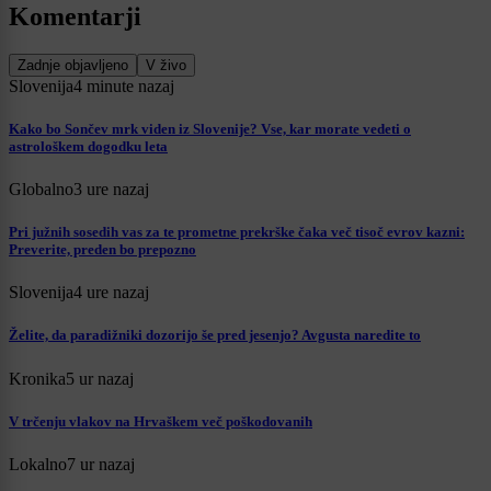
Komentarji
Zadnje objavljeno
V živo
Slovenija
4 minute nazaj
Kako bo Sončev mrk viden iz Slovenije? Vse, kar morate vedeti o
astrološkem dogodku leta
Globalno
3 ure nazaj
Pri južnih sosedih vas za te prometne prekrške čaka več tisoč evrov kazni:
Preverite, preden bo prepozno
Slovenija
4 ure nazaj
Želite, da paradižniki dozorijo še pred jesenjo? Avgusta naredite to
Kronika
5 ur nazaj
V trčenju vlakov na Hrvaškem več poškodovanih
Lokalno
7 ur nazaj