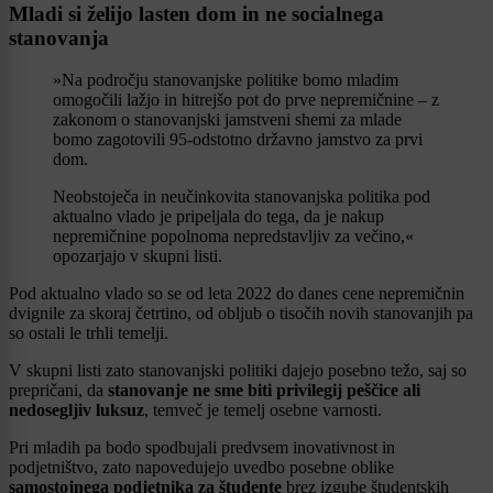
Mladi si želijo lasten dom in ne socialnega
stanovanja
»Na področju stanovanjske politike bomo mladim
omogočili lažjo in hitrejšo pot do prve nepremičnine – z
zakonom o stanovanjski jamstveni shemi za mlade
bomo zagotovili 95-odstotno državno jamstvo za prvi
dom.
Neobstoječa in neučinkovita stanovanjska politika pod
aktualno vlado je pripeljala do tega, da je nakup
nepremičnine popolnoma nepredstavljiv za večino,«
opozarjajo v skupni listi.
Pod aktualno vlado so se od leta 2022 do danes cene nepremičnin
dvignile za skoraj četrtino, od obljub o tisočih novih stanovanjih pa
so ostali le trhli temelji.
V skupni listi zato stanovanjski politiki dajejo posebno težo, saj so
prepričani, da
stanovanje ne sme biti privilegij peščice ali
nedosegljiv luksuz
, temveč je temelj osebne varnosti.
Pri mladih pa bodo spodbujali predvsem inovativnost in
podjetništvo, zato napovedujejo uvedbo posebne oblike
samostojnega podjetnika za študente
brez izgube študentskih