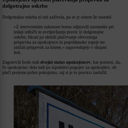
dolgotrajno oskrbo
Dolgotrajna oskrba ni niti zaživela, pa se je sistem že sesedel.
»Z interventnim zakonom bomo odpravili zaostanke pri
izdaji odločb in uveljavljanju pravic iz dolgotrajne
oskrbe, hkrati pa ukinili plačevanje obveznega
prispevka za upokojence in popoldanske espeje ter
znižali prispevek za kmete,« napovedujejo v skupni
listi.
Zagotovili bodo tudi
dvojni status upokojencev
, kar pomeni, da,
če upokojenec dela tudi po izpolnitvi pogojev za upokojitev, ob
plači prejema polno pokojnino, saj si je to pravico zaslužil.