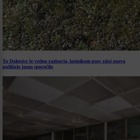
To Dolenjce še vedno razburja, lastnikom psov zdaj znova
pošiljajo jasno sporočilo