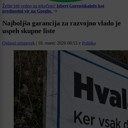
Želite biti vedno na tekočem?
Izberi Gorenjskainfo kot
prednostni vir na Googlu.
Najboljša garancija za razvojno vlado je
uspeh skupne liste
Oglasni prispevek
|
18. marec 2026 08:53
v
Politika