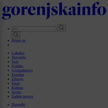
Skip
to
main
content
Prijavi se
Lokalno
Slovenija
Svet
Politika
Gospodarstvo
Kronika
Zdravje
Šport
Kultura
Scena
Zadnje novice
Dogodki