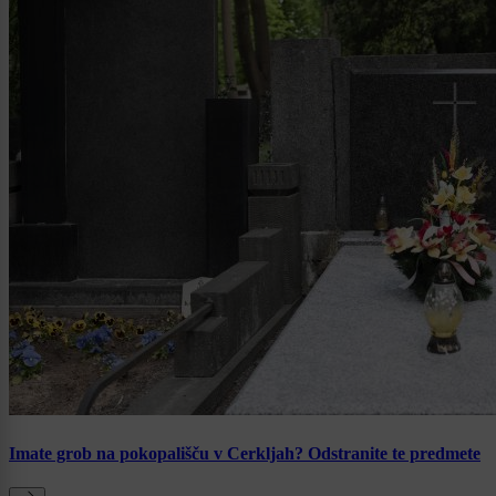
Imate grob na pokopališču v Cerkljah? Odstranite te predmete