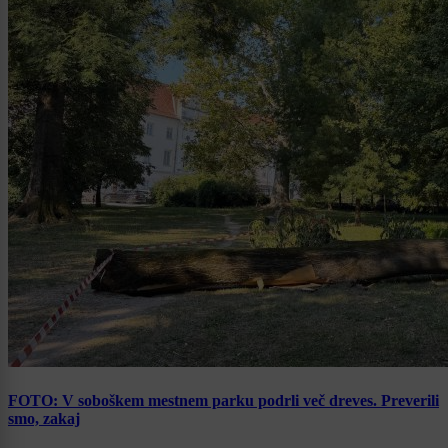
FOTO: V soboškem mestnem parku podrli več dreves. Preverili
smo, zakaj