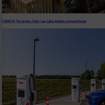
VIDEO: Na izviru Soče vas čaka ledeno presenečenje