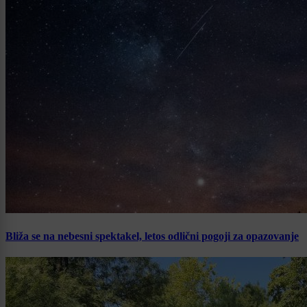
Bliža se na nebesni spektakel, letos odlični pogoji za opazovanje