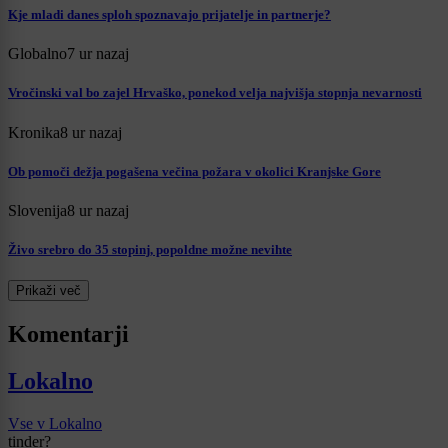
Kje mladi danes sploh spoznavajo prijatelje in partnerje?
Globalno
7 ur nazaj
Vročinski val bo zajel Hrvaško, ponekod velja najvišja stopnja nevarnosti
Kronika
8 ur nazaj
Ob pomoči dežja pogašena večina požara v okolici Kranjske Gore
Slovenija
8 ur nazaj
Živo srebro do 35 stopinj, popoldne možne nevihte
Prikaži več
Komentarji
Lokalno
Vse v Lokalno
tinder?