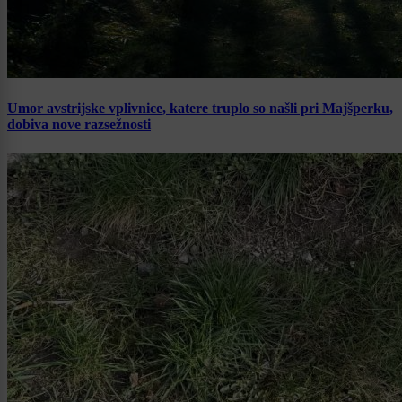
Umor avstrijske vplivnice, katere truplo so našli pri Majšperku,
dobiva nove razsežnosti