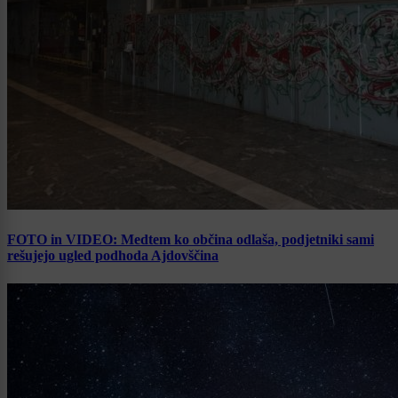
FOTO in VIDEO: Medtem ko občina odlaša, podjetniki sami
rešujejo ugled podhoda Ajdovščina