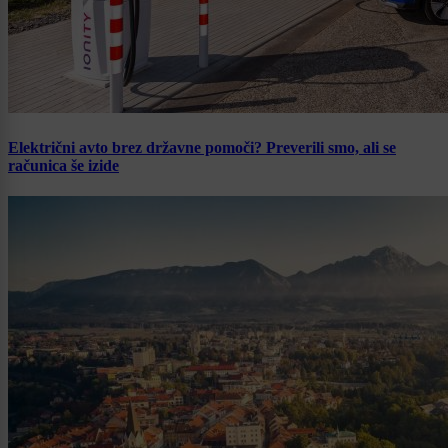
Električni avto brez državne pomoči? Preverili smo, ali se
računica še izide