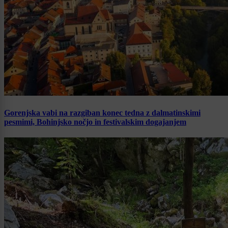
Gorenjska vabi na razgiban konec tedna z dalmatinskimi
pesmimi, Bohinjsko nočjo in festivalskim dogajanjem