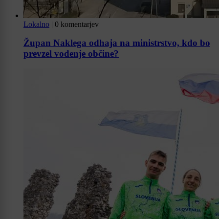
Lokalno
|
0 komentarjev
Župan Naklega odhaja na ministrstvo, kdo bo
prevzel vodenje občine?