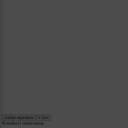
Zadnje objavljeno
V živo
Kronika
11 minut nazaj