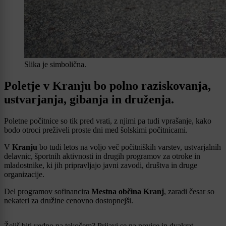
Slika je simbolična.
Poletje v Kranju bo polno raziskovanja,
ustvarjanja, gibanja in druženja.
Poletne počitnice so tik pred vrati, z njimi pa tudi vprašanje, kako
bodo otroci preživeli proste dni med šolskimi počitnicami.
V
Kranju
bo tudi letos na voljo več počitniških varstev, ustvarjalnih
delavnic, športnih aktivnosti in drugih programov za otroke in
mladostnike, ki jih pripravljajo javni zavodi, društva in druge
organizacije.
Del programov sofinancira
Mestna občina Kranj
, zaradi česar so
nekateri za družine cenovno dostopnejši.
Želiš biti vedno na tekočem? Prijavi se na novice in dvakrat