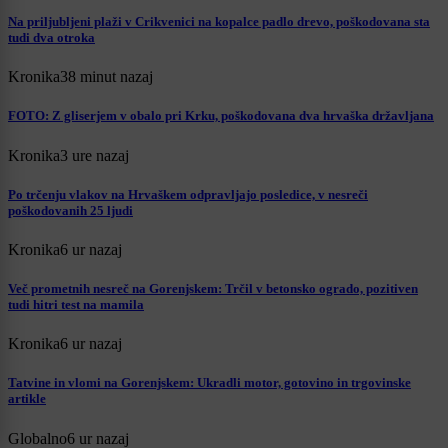
Na priljubljeni plaži v Crikvenici na kopalce padlo drevo, poškodovana sta
tudi dva otroka
Kronika
38 minut nazaj
FOTO: Z gliserjem v obalo pri Krku, poškodovana dva hrvaška državljana
Kronika
3 ure nazaj
Po trčenju vlakov na Hrvaškem odpravljajo posledice, v nesreči
poškodovanih 25 ljudi
Kronika
6 ur nazaj
Več prometnih nesreč na Gorenjskem: Trčil v betonsko ogrado, pozitiven
tudi hitri test na mamila
Kronika
6 ur nazaj
Tatvine in vlomi na Gorenjskem: Ukradli motor, gotovino in trgovinske
artikle
Globalno
6 ur nazaj