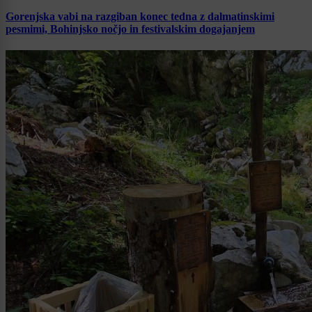
Gorenjska vabi na razgiban konec tedna z dalmatinskimi
pesmimi, Bohinjsko nočjo in festivalskim dogajanjem