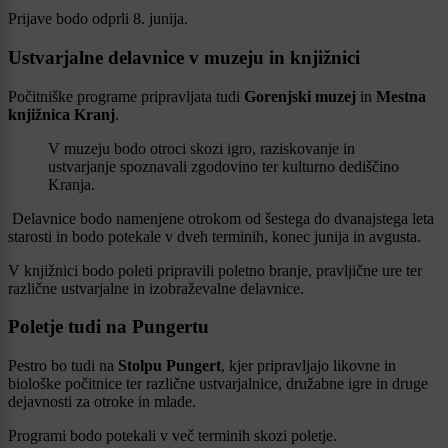
Prijave bodo odprli 8. junija.
Ustvarjalne delavnice v muzeju in knjižnici
Počitniške programe pripravljata tudi
Gorenjski muzej
in
Mestna
knjižnica Kranj
.
V muzeju bodo otroci skozi igro, raziskovanje in
ustvarjanje spoznavali zgodovino ter kulturno dediščino
Kranja.
Delavnice bodo namenjene otrokom od šestega do dvanajstega leta
starosti in bodo potekale v dveh terminih, konec junija in avgusta.
V knjižnici bodo poleti pripravili poletno branje, pravljične ure ter
različne ustvarjalne in izobraževalne delavnice.
Poletje tudi na Pungertu
Pestro bo tudi na
Stolpu Pungert
, kjer pripravljajo likovne in
biološke počitnice ter različne ustvarjalnice, družabne igre in druge
dejavnosti za otroke in mlade.
Programi bodo potekali v več terminih skozi poletje.