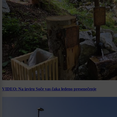
VIDEO: Na izviru Soče vas čaka ledeno presenečenje