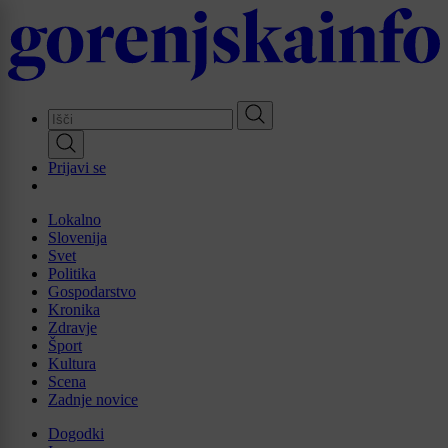
Skip
to
main
content
Prijavi se
Lokalno
Slovenija
Svet
Politika
Gospodarstvo
Kronika
Zdravje
Šport
Kultura
Scena
Zadnje novice
Dogodki