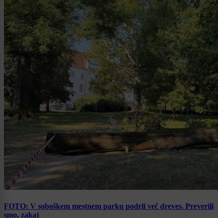
FOTO: V soboškem mestnem parku podrli več dreves. Preverili
smo, zakaj