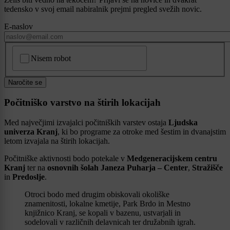
tedensko v svoj email nabiralnik prejmi pregled svežih novic.
E-naslov
CAPTCHA
Nisem robot
Naročite se
Počitniško varstvo na štirih lokacijah
Med največjimi izvajalci počitniških varstev ostaja
Ljudska
univerza Kranj
, ki bo programe za otroke med šestim in dvanajstim
letom izvajala na štirih lokacijah.
Počitniške aktivnosti bodo potekale v
Medgeneracijskem centru
Kranj
ter na
osnovnih šolah Janeza Puharja – Center
,
Stražišče
in
Predoslje
.
Otroci bodo med drugim obiskovali okoliške
znamenitosti, lokalne kmetije, Park Brdo in Mestno
knjižnico Kranj, se kopali v bazenu, ustvarjali in
sodelovali v različnih delavnicah ter družabnih igrah.