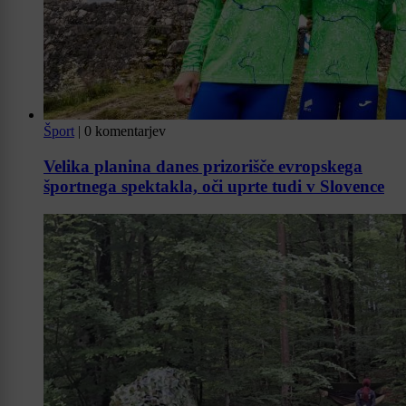
Šport
|
0 komentarjev
Velika planina danes prizorišče evropskega
športnega spektakla, oči uprte tudi v Slovence