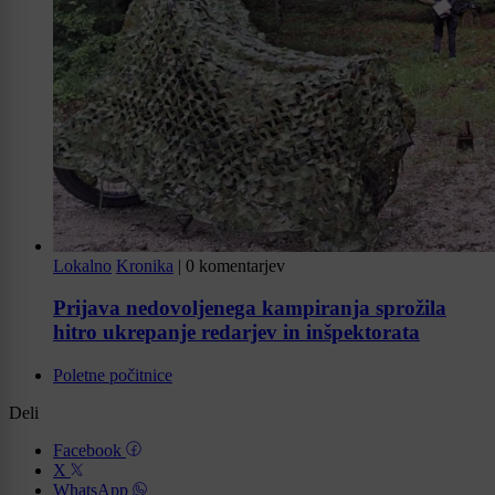
Lokalno
Kronika
|
0 komentarjev
Prijava nedovoljenega kampiranja sprožila
hitro ukrepanje redarjev in inšpektorata
Poletne počitnice
Deli
Facebook
X
WhatsApp