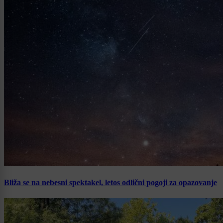
Bliža se na nebesni spektakel, letos odlični pogoji za opazovanje