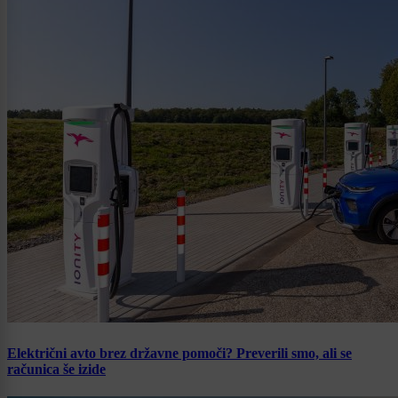
Električni avto brez državne pomoči? Preverili smo, ali se
računica še izide