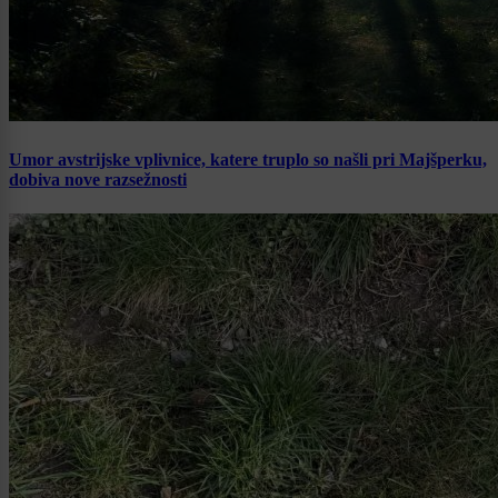
Umor avstrijske vplivnice, katere truplo so našli pri Majšperku,
dobiva nove razsežnosti