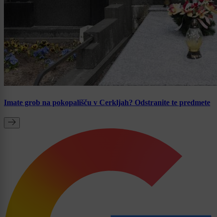
Imate grob na pokopališču v Cerkljah? Odstranite te predmete