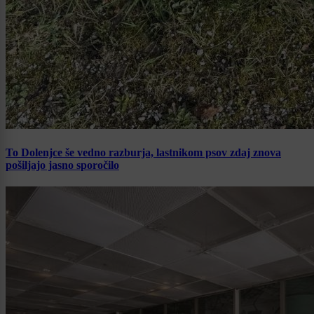
To Dolenjce še vedno razburja, lastnikom psov zdaj znova
pošiljajo jasno sporočilo