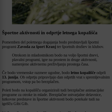
Športne aktivnosti in odprtje letnega kopališča
Pomemben del poletnega dogajanja bodo predstavljali športni
programi
Zavoda za šport Kranj
ter športnih društev in klubov.
Otrokom in mladostnikom bodo na voljo športni dnevi,
plavalni programi, igre na prostem in druge aktivnosti,
namenjene aktivnemu preživljanju prostega časa.
Če bodo vremenske razmere ugodne, bodo
letno kopališče
odprli
13. junija
. Ob odprtju pripravljajo dan odprtih vrat s spremljevalnim
programom, vstop pa bo brezplačen.
Poleti bodo na kopališču organizirali tudi brezplačne animacijske
programe za otroke in mlade. Brezplačne ustvarjalne delavnice,
lutkovne predstave in športne aktivnosti bodo potekale tudi na
igrišču Gibi Gib.