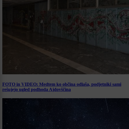
FOTO in VIDEO: Medtem ko občina odlaša, podjetniki sami
rešujejo ugled podhoda Ajdovščina