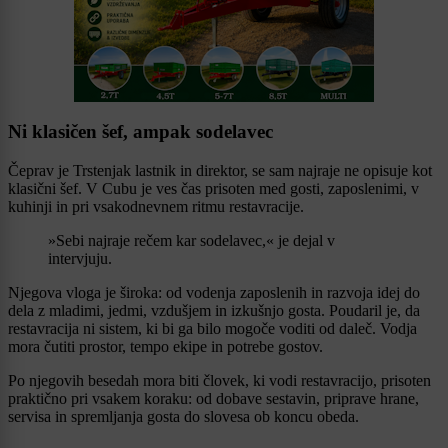
Ni klasičen šef, ampak sodelavec
Čeprav je Trstenjak lastnik in direktor, se sam najraje ne opisuje kot
klasični šef. V Cubu je ves čas prisoten med gosti, zaposlenimi, v
kuhinji in pri vsakodnevnem ritmu restavracije.
»Sebi najraje rečem kar sodelavec,« je dejal v
intervjuju.
Njegova vloga je široka: od vodenja zaposlenih in razvoja idej do
dela z mladimi, jedmi, vzdušjem in izkušnjo gosta. Poudaril je, da
restavracija ni sistem, ki bi ga bilo mogoče voditi od daleč. Vodja
mora čutiti prostor, tempo ekipe in potrebe gostov.
Po njegovih besedah mora biti človek, ki vodi restavracijo, prisoten
praktično pri vsakem koraku: od dobave sestavin, priprave hrane,
servisa in spremljanja gosta do slovesa ob koncu obeda.