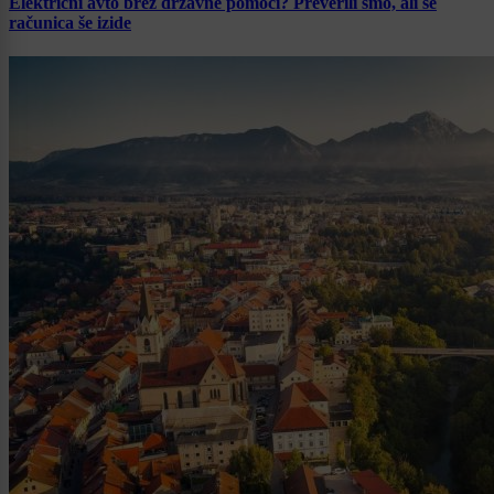
Električni avto brez državne pomoči? Preverili smo, ali se
računica še izide