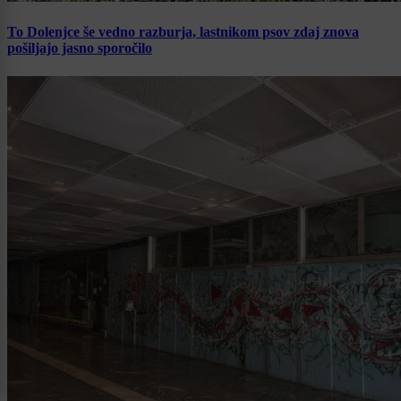
To Dolenjce še vedno razburja, lastnikom psov zdaj znova
pošiljajo jasno sporočilo