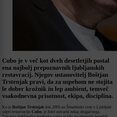
Cubo je v več kot dveh desetletjih postal
ena najbolj prepoznavnih ljubljanskih
restavracij. Njegov ustanovitelj Boštjan
Trstenjak pravi, da za uspehom ne stojita
le dober krožnik in lep ambient, temveč
vsakodnevna prisotnost, ekipa, disciplina.
Ko je
Boštjan Trstenjak
leta 2003 na Šmartinski cesti v Ljubljani
odprl restavracijo
Cubo
, je želel ustvariti nekaj drugačnega.
Takratna ljubljanska gostinska scena je bila po njegovih besedah