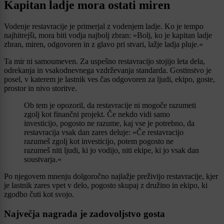
Kapitan ladje mora ostati miren
Vodenje restavracije je primerjal z vodenjem ladje. Ko je tempo
najhitrejši, mora biti vodja najbolj zbran: »Bolj, ko je kapitan ladje
zbran, miren, odgovoren in z glavo pri stvari, lažje ladja pluje.«
Ta mir ni samoumeven. Za uspešno restavracijo stojijo leta dela,
odrekanja in vsakodnevnega vzdrževanja standarda. Gostinstvo je
posel, v katerem je lastnik ves čas odgovoren za ljudi, ekipo, goste,
prostor in nivo storitve.
Ob tem je opozoril, da restavracije ni mogoče razumeti
zgolj kot finančni projekt. Če nekdo vidi samo
investicijo, pogosto ne razume, kaj vse je potrebno, da
restavracija vsak dan zares deluje: »Če restavracijo
razumeš zgolj kot investicijo, potem pogosto ne
razumeš niti ljudi, ki jo vodijo, niti ekipe, ki jo vsak dan
soustvarja.«
Po njegovem mnenju dolgoročno najlažje preživijo restavracije, kjer
je lastnik zares vpet v delo, pogosto skupaj z družino in ekipo, ki
zgodbo čuti kot svojo.
Največja nagrada je zadovoljstvo gosta