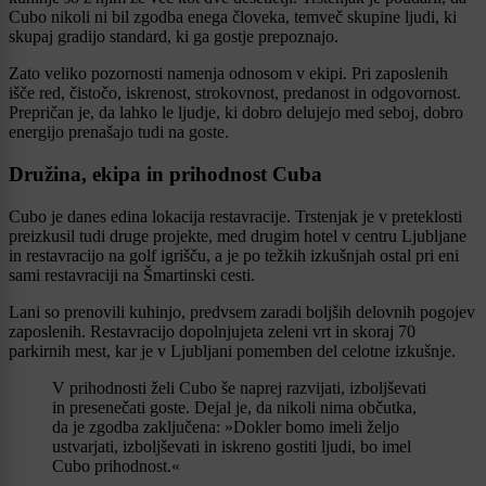
Cubo nikoli ni bil zgodba enega človeka, temveč skupine ljudi, ki
skupaj gradijo standard, ki ga gostje prepoznajo.
Zato veliko pozornosti namenja odnosom v ekipi. Pri zaposlenih
išče red, čistočo, iskrenost, strokovnost, predanost in odgovornost.
Prepričan je, da lahko le ljudje, ki dobro delujejo med seboj, dobro
energijo prenašajo tudi na goste.
Družina, ekipa in prihodnost Cuba
Cubo je danes edina lokacija restavracije. Trstenjak je v preteklosti
preizkusil tudi druge projekte, med drugim hotel v centru Ljubljane
in restavracijo na golf igrišču, a je po težkih izkušnjah ostal pri eni
sami restavraciji na Šmartinski cesti.
Lani so prenovili kuhinjo, predvsem zaradi boljših delovnih pogojev
zaposlenih. Restavracijo dopolnjujeta zeleni vrt in skoraj 70
parkirnih mest, kar je v Ljubljani pomemben del celotne izkušnje.
V prihodnosti želi Cubo še naprej razvijati, izboljševati
in presenečati goste. Dejal je, da nikoli nima občutka,
da je zgodba zaključena: »Dokler bomo imeli željo
ustvarjati, izboljševati in iskreno gostiti ljudi, bo imel
Cubo prihodnost.«