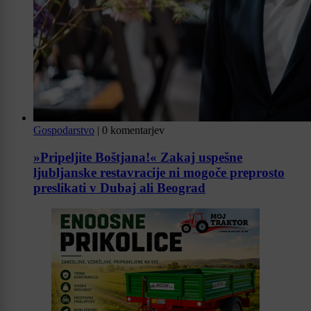
Gospodarstvo
|
0 komentarjev
»Pripeljite Boštjana!« Zakaj uspešne
ljubljanske restavracije ni mogoče preprosto
preslikati v Dubaj ali Beograd