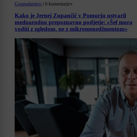
Gospodarstvo
|
0 komentarjev
Kako je Jernej Zupančič v Pomurju ustvaril
mednarodno prepoznavno podjetje: »Šef mora
voditi z zgledom, ne z mikromenedžmentom«