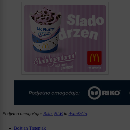
Podjetno omogočajo:
Riko
,
NLB
in
Avant2Go
.
Boštjan Trstenjak