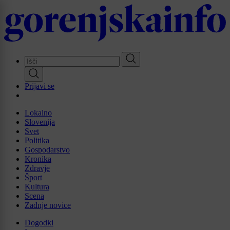
Skip
to
main
content
Prijavi se
Lokalno
Slovenija
Svet
Politika
Gospodarstvo
Kronika
Zdravje
Šport
Kultura
Scena
Zadnje novice
Dogodki