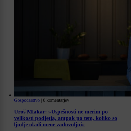
Gospodarstvo
|
0 komentarjev
Uroš Mlakar: »Uspešnosti ne merim po
velikosti podjetja, ampak po tem, koliko so
ljudje okoli mene zadovoljni«