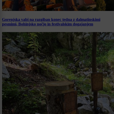
Gorenjska vabi na razgiban konec tedna z dalmatinskimi
pesmimi, Bohinjsko nočjo in festivalskim dogajanjem