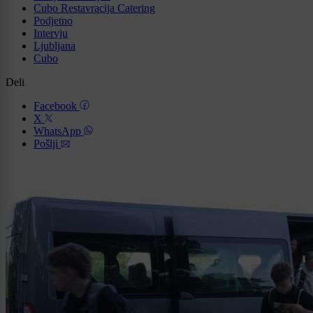
Cubo Restavracija Catering
Podjetno
Intervju
Ljubljana
Cubo
Deli
Facebook
X
WhatsApp
Pošlji