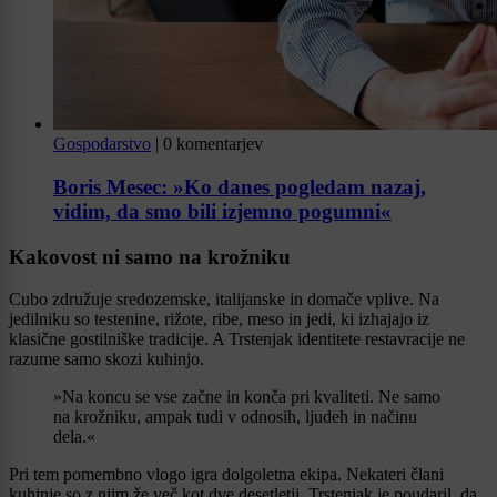
Gospodarstvo
|
0 komentarjev
Boris Mesec: »Ko danes pogledam nazaj,
vidim, da smo bili izjemno pogumni«
Kakovost ni samo na krožniku
Cubo združuje sredozemske, italijanske in domače vplive. Na
jedilniku so testenine, rižote, ribe, meso in jedi, ki izhajajo iz
klasične gostilniške tradicije. A Trstenjak identitete restavracije ne
razume samo skozi kuhinjo.
»Na koncu se vse začne in konča pri kvaliteti. Ne samo
na krožniku, ampak tudi v odnosih, ljudeh in načinu
dela.«
Pri tem pomembno vlogo igra dolgoletna ekipa. Nekateri člani
kuhinje so z njim že več kot dve desetletji. Trstenjak je poudaril, da