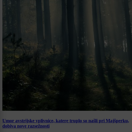
Umor avstrijske vplivnice, katere truplo so našli pri Majšperku,
dobiva nove razsežnosti