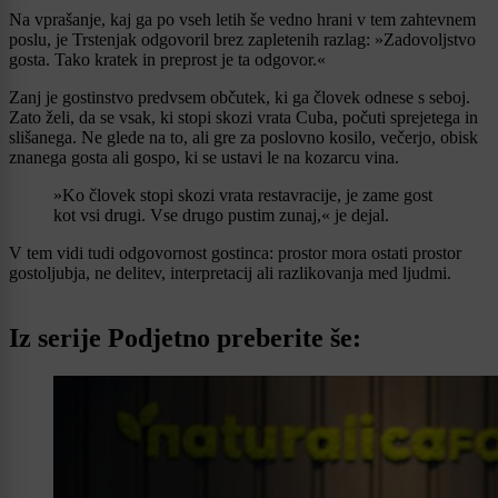
Na vprašanje, kaj ga po vseh letih še vedno hrani v tem zahtevnem
poslu, je Trstenjak odgovoril brez zapletenih razlag: »Zadovoljstvo
gosta. Tako kratek in preprost je ta odgovor.«
Zanj je gostinstvo predvsem občutek, ki ga človek odnese s seboj.
Zato želi, da se vsak, ki stopi skozi vrata Cuba, počuti sprejetega in
slišanega. Ne glede na to, ali gre za poslovno kosilo, večerjo, obisk
znanega gosta ali gospo, ki se ustavi le na kozarcu vina.
»Ko človek stopi skozi vrata restavracije, je zame gost
kot vsi drugi. Vse drugo pustim zunaj,« je dejal.
V tem vidi tudi odgovornost gostinca: prostor mora ostati prostor
gostoljubja, ne delitev, interpretacij ali razlikovanja med ljudmi.
Iz serije Podjetno preberite še: