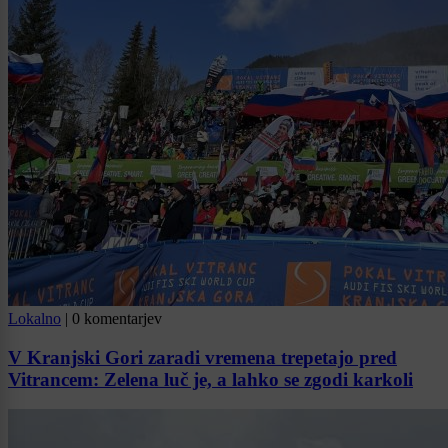
Lokalno
|
0 komentarjev
V Kranjski Gori zaradi vremena trepetajo pred
Vitrancem: Zelena luč je, a lahko se zgodi karkoli