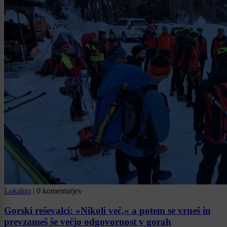
Lokalno
|
0 komentarjev
Gorski reševalci: »Nikoli več,« a potem se vrneš in
prevzameš še večjo odgovornost v gorah