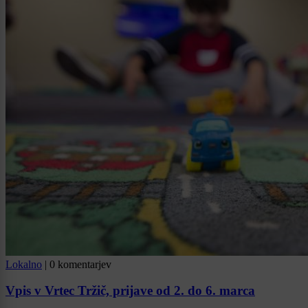
Lokalno
|
0 komentarjev
Vpis v Vrtec Tržič, prijave od 2. do 6. marca