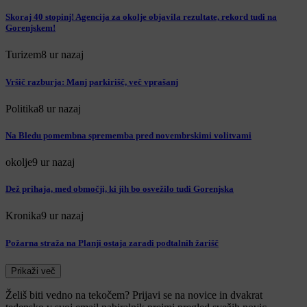
Skoraj 40 stopinj! Agencija za okolje objavila rezultate, rekord tudi na
Gorenjskem!
Turizem
8 ur nazaj
Vršič razburja: Manj parkirišč, več vprašanj
Politika
8 ur nazaj
Na Bledu pomembna sprememba pred novembrskimi volitvami
okolje
9 ur nazaj
Dež prihaja, med območji, ki jih bo osvežilo tudi Gorenjska
Kronika
9 ur nazaj
Požarna straža na Planji ostaja zaradi podtalnih žarišč
Prikaži več
Želiš biti vedno na tekočem? Prijavi se na novice in dvakrat