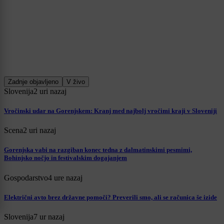
Zadnje objavljeno
V živo
Slovenija
2 uri nazaj
Vročinski udar na Gorenjskem: Kranj med najbolj vročimi kraji v Sloveniji
Scena
2 uri nazaj
Gorenjska vabi na razgiban konec tedna z dalmatinskimi pesmimi,
Bohinjsko nočjo in festivalskim dogajanjem
Gospodarstvo
4 ure nazaj
Električni avto brez državne pomoči? Preverili smo, ali se računica še izide
Slovenija
7 ur nazaj