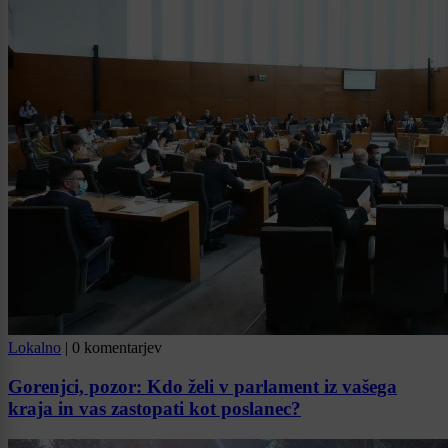
Lokalno
|
0 komentarjev
Gorenjci, pozor: Kdo želi v parlament iz vašega
kraja in vas zastopati kot poslanec?