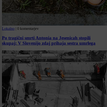
Lokalno
|
0 komentarjev
Po tragični smrti Antonia na Jesenicah stopili
skupaj: V Slovenijo zdaj prihaja sestra umrlega