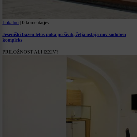
Lokalno
|
0 komentarjev
Jeseniški bazen letos poka po šivih, želja ostaja nov sodoben
kompleks
PRILOŽNOST ALI IZZIV?