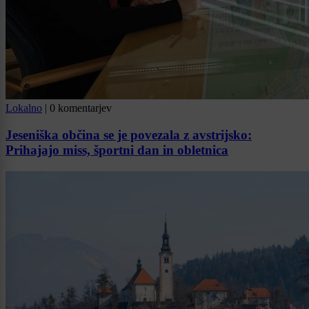
Lokalno
|
0 komentarjev
Jeseniška občina se je povezala z avstrijsko:
Prihajajo miss, športni dan in obletnica