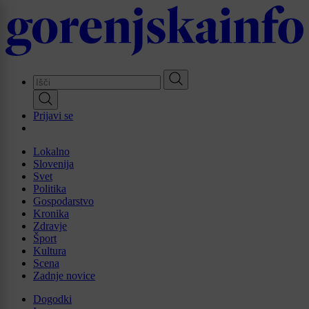
Skip
to
main
content
Prijavi se
Lokalno
Slovenija
Svet
Politika
Gospodarstvo
Kronika
Zdravje
Šport
Kultura
Scena
Zadnje novice
Dogodki