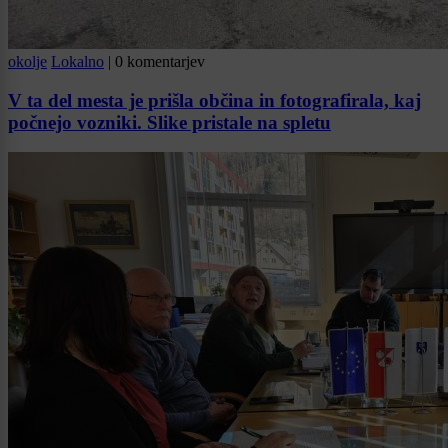
okolje
Lokalno
|
0 komentarjev
V ta del mesta je prišla občina in fotografirala, kaj
počnejo vozniki. Slike pristale na spletu