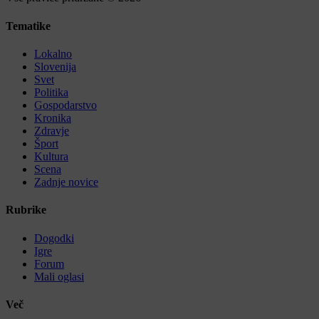
Tematike
Lokalno
Slovenija
Svet
Politika
Gospodarstvo
Kronika
Zdravje
Šport
Kultura
Scena
Zadnje novice
Rubrike
Dogodki
Igre
Forum
Mali oglasi
Več