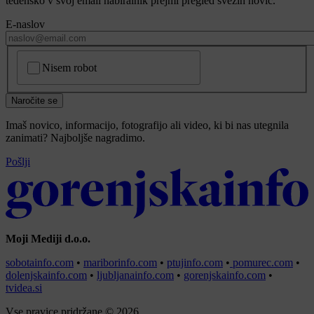
tedensko v svoj email nabiralnik prejmi pregled svežih novic.
E-naslov
CAPTCHA
Nisem robot
Naročite se
Imaš novico, informacijo, fotografijo ali video, ki bi nas utegnila
zanimati? Najboljše nagradimo.
Pošlji
Moji Mediji d.o.o.
sobotainfo.com
•
mariborinfo.com
•
ptujinfo.com
•
pomurec.com
•
dolenjskainfo.com
•
ljubljanainfo.com
•
gorenjskainfo.com
•
tvidea.si
Vse pravice pridržane © 2026