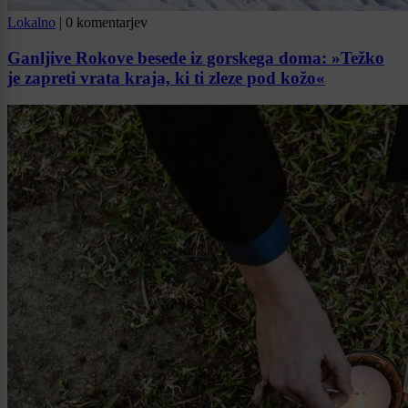
Lokalno
|
0 komentarjev
Ganljive Rokove besede iz gorskega doma: »Težko
je zapreti vrata kraja, ki ti zleze pod kožo«