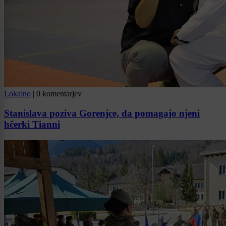
Lokalno
|
0 komentarjev
Stanislava poziva Gorenjce, da pomagajo njeni
hčerki Tianni