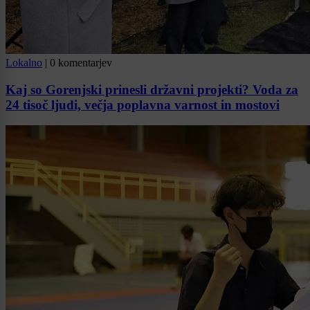
Lokalno
|
0 komentarjev
Kaj so Gorenjski prinesli državni projekti? Voda za
24 tisoč ljudi, večja poplavna varnost in mostovi