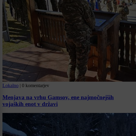
Lokalno
|
0 komentarjev
Menjava na vrhu Gamsov, ene najmočnejših
vojaških enot v državi