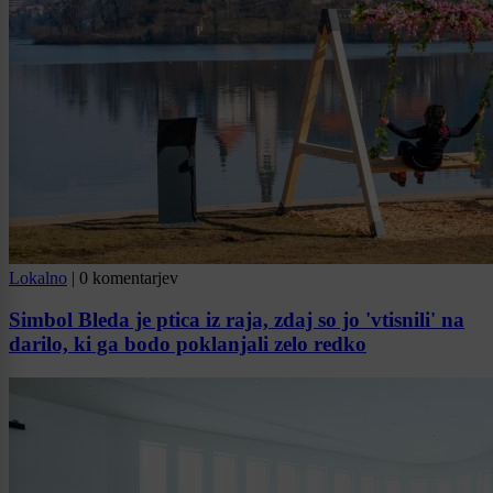
Lokalno
|
0 komentarjev
Simbol Bleda je ptica iz raja, zdaj so jo 'vtisnili' na
darilo, ki ga bodo poklanjali zelo redko