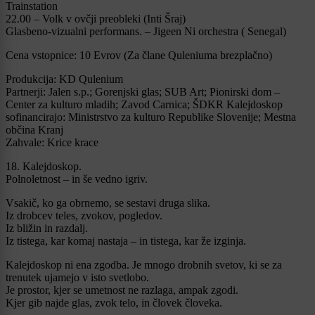
Trainstation
22.00 – Volk v ovčji preobleki (Inti Šraj)
Glasbeno-vizualni performans. – Jigeen Ni orchestra ( Senegal)
Cena vstopnice: 10 Evrov (Za člane Quleniuma brezplačno)
Produkcija: KD Qulenium
Partnerji: Jalen s.p.; Gorenjski glas; SUB Art; Pionirski dom –
Center za kulturo mladih; Zavod Carnica; ŠDKR Kalejdoskop
sofinancirajo: Ministrstvo za kulturo Republike Slovenije; Mestna
občina Kranj
Zahvale: Krice krace
18. Kalejdoskop.
Polnoletnost – in še vedno igriv.
Vsakič, ko ga obrnemo, se sestavi druga slika.
Iz drobcev teles, zvokov, pogledov.
Iz bližin in razdalj.
Iz tistega, kar komaj nastaja – in tistega, kar že izginja.
Kalejdoskop ni ena zgodba. Je mnogo drobnih svetov, ki se za
trenutek ujamejo v isto svetlobo.
Je prostor, kjer se umetnost ne razlaga, ampak zgodi.
Kjer gib najde glas, zvok telo, in človek človeka.