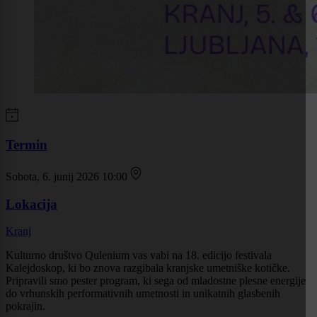
Termin
Sobota, 6. junij 2026 10:00
Lokacija
Kranj
Kulturno društvo Qulenium vas vabi na 18. edicijo festivala
Kalejdoskop, ki bo znova razgibala kranjske umetniške kotičke.
Pripravili smo pester program, ki sega od mladostne plesne energije
do vrhunskih performativnih umetnosti in unikatnih glasbenih
pokrajin.