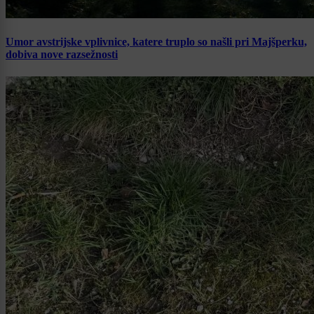
Umor avstrijske vplivnice, katere truplo so našli pri Majšperku,
dobiva nove razsežnosti