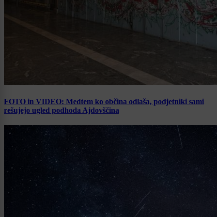
FOTO in VIDEO: Medtem ko občina odlaša, podjetniki sami
rešujejo ugled podhoda Ajdovščina