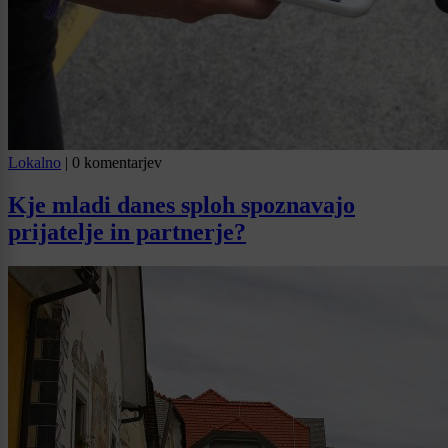
Lokalno
|
0 komentarjev
Kje mladi danes sploh spoznavajo
prijatelje in partnerje?