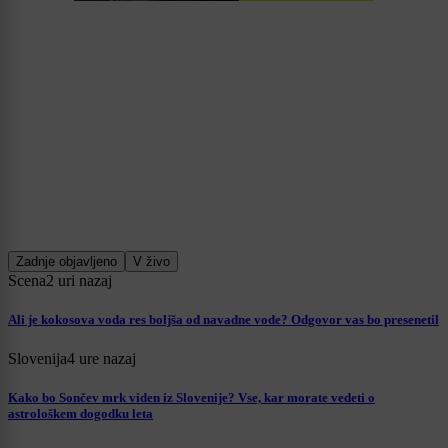
Zadnje objavljeno
V živo
Scena
2 uri nazaj
Ali je kokosova voda res boljša od navadne vode? Odgovor vas bo presenetil
Slovenija
4 ure nazaj
Kako bo Sončev mrk viden iz Slovenije? Vse, kar morate vedeti o
astrološkem dogodku leta