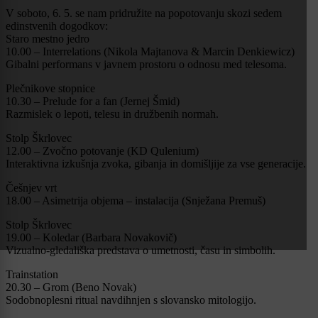
V soboto, 6. 5. se nam pridružite na popotovanju skozi sedem
edinstvenih dogodkov:
Staro mestno jedro
10.00 – Interrelations (Nikola Majtanova & Marcin Denkiewicz)
Gibalni performans v javnem prostoru o odnosu med telesoma.
Plečnikove stopnice
10.30 – Prelude for a fan (Jernej Šmid)
Razmislek o lepoti, telesu in družbenih normah.
Stolp Škrlovec
12.00 – Zvočno potovanje (KD Qulenium)
Interaktivna izkušnja zvoka, gibanja in domišljije za vse generacije.
Češnjev vrt
18.00 – Asimetrija objema – instalacija (Snježana Premuš)
Stolp Škrlovec
19.00 – Koledar (Barbara Novakovič)
Vizualno-gledališka predstava o umetnosti, času in simbolih.
Trainstation
20.30 – Grom (Beno Novak)
Sodobnoplesni ritual navdihnjen s slovansko mitologijo.