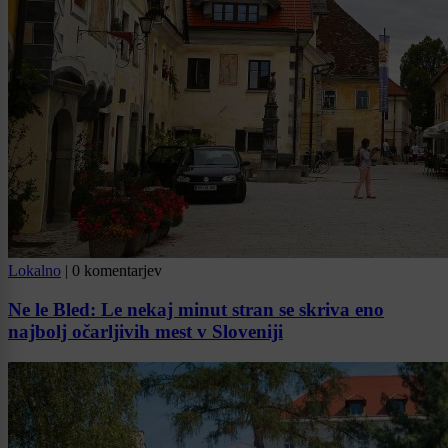
Lokalno
|
0 komentarjev
Ne le Bled: Le nekaj minut stran se skriva eno
najbolj očarljivih mest v Sloveniji