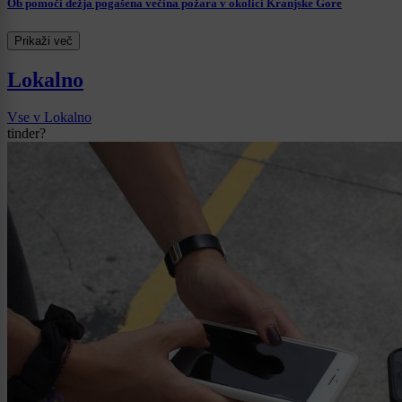
Ob pomoči dežja pogašena večina požara v okolici Kranjske Gore
Prikaži več
Lokalno
Vse v Lokalno
tinder?