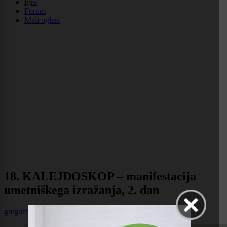
Igre
Forum
Mali oglasi
18. KALEJDOSKOP – manifestacija
umetniškega izražanja, 2. dan
gregor1
|
25. maj 2026 08:54
v
Kultura