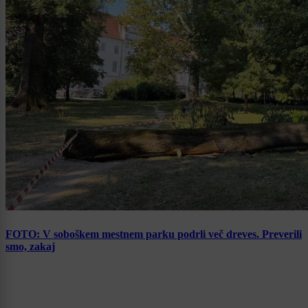
FOTO: V soboškem mestnem parku podrli več dreves. Preverili
smo, zakaj