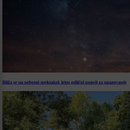
Bliža se na nebesni spektakel, letos odlični pogoji za opazovanje