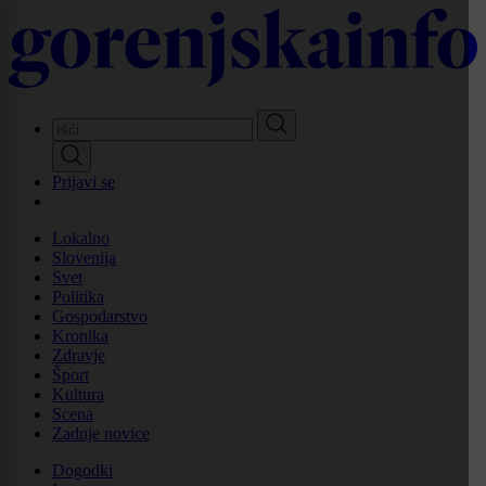
Skip
to
main
content
Prijavi se
Lokalno
Slovenija
Svet
Politika
Gospodarstvo
Kronika
Zdravje
Šport
Kultura
Scena
Zadnje novice
Dogodki