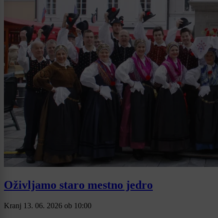
Oživljamo staro mestno jedro
Kranj
13. 06. 2026
ob
10:00