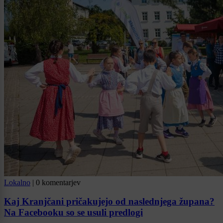
Lokalno
|
0 komentarjev
Kaj Kranjčani pričakujejo od naslednjega župana?
Na Facebooku so se usuli predlogi