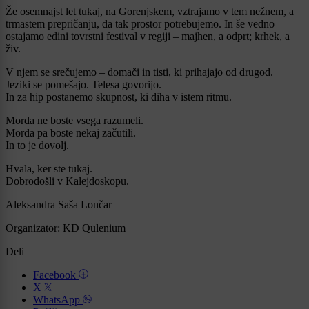
Že osemnajst let tukaj, na Gorenjskem, vztrajamo v tem nežnem, a
trmastem prepričanju, da tak prostor potrebujemo. In še vedno
ostajamo edini tovrstni festival v regiji – majhen, a odprt; krhek, a
živ.
V njem se srečujemo – domači in tisti, ki prihajajo od drugod.
Jeziki se pomešajo. Telesa govorijo.
In za hip postanemo skupnost, ki diha v istem ritmu.
Morda ne boste vsega razumeli.
Morda pa boste nekaj začutili.
In to je dovolj.
Hvala, ker ste tukaj.
Dobrodošli v Kalejdoskopu.
Aleksandra Saša Lončar
Organizator: KD Qulenium
Deli
Facebook
X
WhatsApp