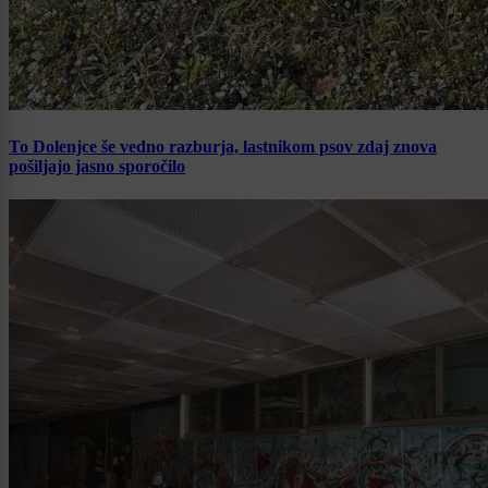
To Dolenjce še vedno razburja, lastnikom psov zdaj znova
pošiljajo jasno sporočilo