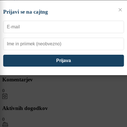
Igre
Forum
×
Mali oglasi
Prijavi se na cajtng
gregor1
Ocena
0
Komentarjev
0
Aktivnih dogodkov
0