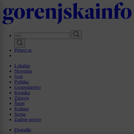
Skip
to
main
content
Prijavi se
Lokalno
Slovenija
Svet
Politika
Gospodarstvo
Kronika
Zdravje
Šport
Kultura
Scena
Zadnje novice
Dogodki