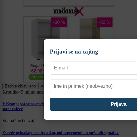
Prijavi se na cajtng
Zadnje objavljeno
V živo
Kronika
49 minut nazaj
V Kranju požar na strehi večstanovanjskega objekta, evakuirali 32
stanovalcev
Scena
2 uri nazaj
Zvezde prinašajo nemiren dan, poln sprememb in mešanih signalov