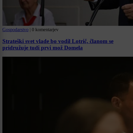
Gospodarstvo
|
0 komentarjev
Strateški svet vlade bo vodil Lotrič, članom se
pridružuje tudi prvi mož Domela