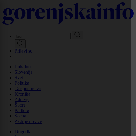
Skip
to
main
content
Prijavi se
Lokalno
Slovenija
Svet
Politika
Gospodarstvo
Kronika
Zdravje
Šport
Kultura
Scena
Zadnje novice
Dogodki