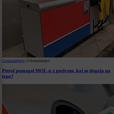
Gospodarstvo
|
0 komentarjev
Petrol pomagal MOL-u z gorivom, kaj se dogaja na
trgu?