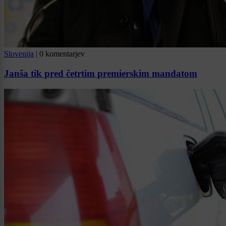
Slovenija
|
0 komentarjev
Janša tik pred četrtim premierskim mandatom