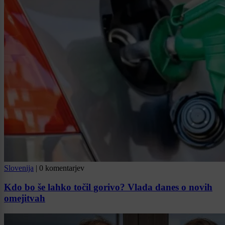
Slovenija
|
0 komentarjev
Kdo bo še lahko točil gorivo? Vlada danes o novih
omejitvah