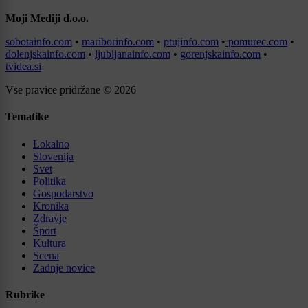
Moji Mediji d.o.o.
sobotainfo.com
•
mariborinfo.com
•
ptujinfo.com
•
pomurec.com
•
dolenjskainfo.com
•
ljubljanainfo.com
•
gorenjskainfo.com
•
tvidea.si
Vse pravice pridržane © 2026
Tematike
Lokalno
Slovenija
Svet
Politika
Gospodarstvo
Kronika
Zdravje
Šport
Kultura
Scena
Zadnje novice
Rubrike