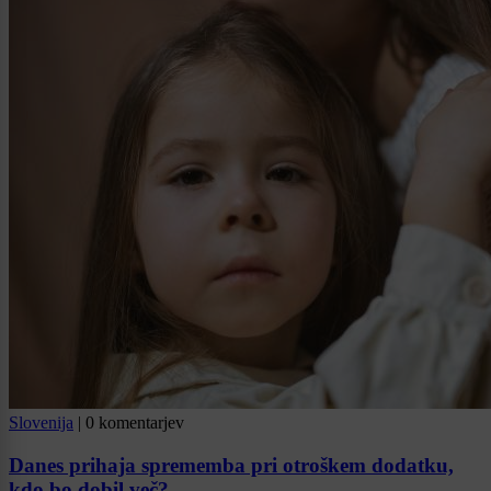
Slovenija
|
0 komentarjev
Danes prihaja sprememba pri otroškem dodatku,
kdo bo dobil več?