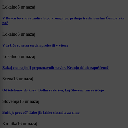
Lokalno
5 ur nazaj
V Bovcu bo znova zadišalo po krompirju, prihaja tradicionalna Čomparska
noč
Lokalno
5 ur nazaj
V Tržiču so se za en dan prelevili v viteze
Lokalno
5 ur nazaj
Zakaj ena najbolj prepoznavnih stavb v Kranju deluje zapuščeno?
Scena
13 ur nazaj
Od telefonov do krav: Bolha razkriva, kaj Slovenci zares iščejo
Slovenija
15 ur nazaj
Bučk je preveč? Tako jih lahko shranite za zimo
Kronika
16 ur nazaj