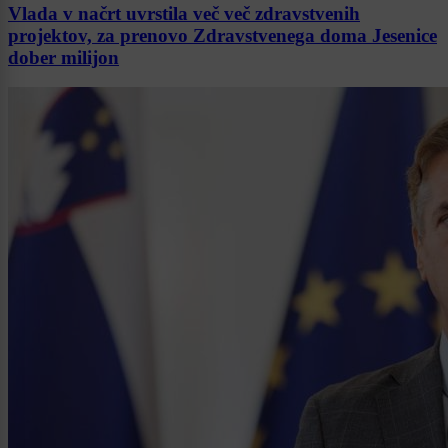
Vlada v načrt uvrstila več več zdravstvenih
projektov, za prenovo Zdravstvenega doma Jesenice
dober milijon