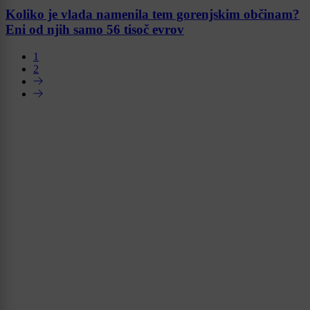
Koliko je vlada namenila tem gorenjskim občinam?
Eni od njih samo 56 tisoč evrov
1
2