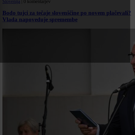
Slovenija
|
0 komentarjev
Bodo tujci za tečaje slovenščine po novem plačevali?
Vlada napoveduje spremembe