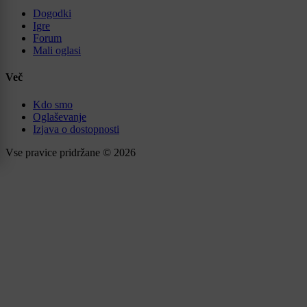
Dogodki
Igre
Forum
Mali oglasi
Več
Kdo smo
Oglaševanje
Izjava o dostopnosti
Vse pravice pridržane © 2026