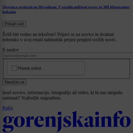
Slovenca aretirali na Hrvaškem: V ozadju milijoni evrov in 380 kilogramov
kokaina
Prikaži več
Želiš biti vedno na tekočem? Prijavi se na novice in dvakrat
tedensko v svoj email nabiralnik prejmi pregled svežih novic.
E-naslov
CAPTCHA
Nisem robot
Naročite se
Imaš novico, informacijo, fotografijo ali video, ki bi nas utegnila
zanimati? Najboljše nagradimo.
Pošlji