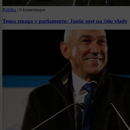
Politika
|
0 komentarjev
Tesna zmaga v parlamentu: Janša spet na čelu vlade