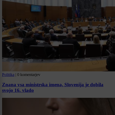
Politika
|
0 komentarjev
Znana vsa ministrska imena, Slovenija je dobila
svojo 16. vlado