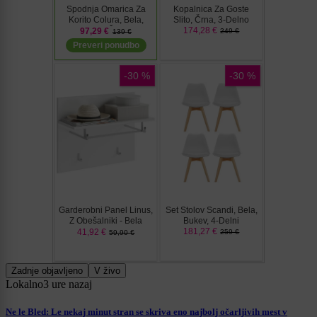
Zadnje objavljeno
V živo
Lokalno
3 ure nazaj
Ne le Bled: Le nekaj minut stran se skriva eno najbolj očarljivih mest v