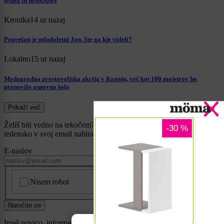
letala in helikopter
Kronika
14 ur nazaj
Pogrešan je mladoletni Jon. Ste ga kje videli?
Lokalno
15 ur nazaj
Mednarodna prostovoljska akcija v Kranju, več kot 100 mojstrov bo
prenovilo osnovno šolo
Prikaži več
Želiš biti vedno na tekočem? Prijavi se na novice in dvakrat
tedensko v svoj email nabiralnik prejmi pregled svežih novic.
E-naslov
CAPTCHA
Nisem robot
Naročite se
Imaš novico, informacijo, fotografijo ali video, ki bi nas utegnila