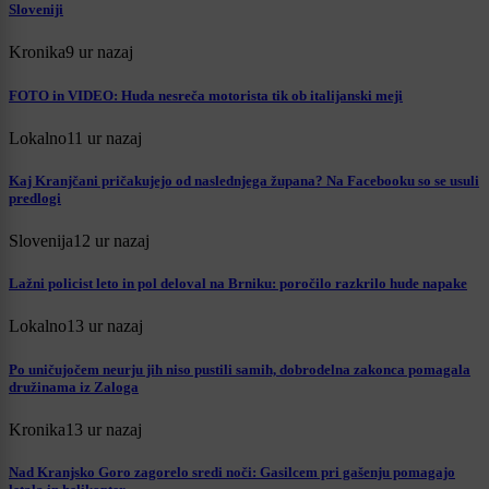
Sloveniji
Kronika
9 ur nazaj
FOTO in VIDEO: Huda nesreča motorista tik ob italijanski meji
Lokalno
11 ur nazaj
Kaj Kranjčani pričakujejo od naslednjega župana? Na Facebooku so se usuli
predlogi
Slovenija
12 ur nazaj
Lažni policist leto in pol deloval na Brniku: poročilo razkrilo hude napake
Lokalno
13 ur nazaj
Po uničujočem neurju jih niso pustili samih, dobrodelna zakonca pomagala
družinama iz Zaloga
Kronika
13 ur nazaj
Nad Kranjsko Goro zagorelo sredi noči: Gasilcem pri gašenju pomagajo