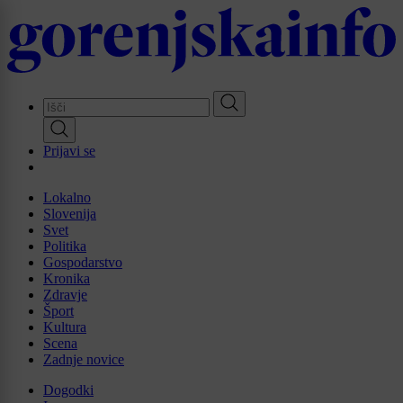
Skip
to
main
content
Prijavi se
Lokalno
Slovenija
Svet
Politika
Gospodarstvo
Kronika
Zdravje
Šport
Kultura
Scena
Zadnje novice
Dogodki