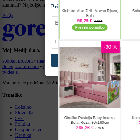
zanimati? Najboljše nagradimo.
Prijavi se na cajtng
Pošlji
Moji Mediji d.o.o.
sobotainfo.com
•
mariborinfo.com
•
ptujinfo.com
•
pomurec.com
•
dolenjskainfo.com
•
ljubljanainfo.com
•
gorenjskainfo.com
•
tvidea.si
Vse pravice pridržane © 2026
Tematike
Lokalno
Slovenija
Svet
Politika
Gospodarstvo
Kronika