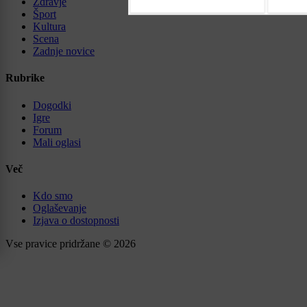
Zdravje
Šport
Kultura
Scena
Zadnje novice
Rubrike
Dogodki
Igre
Forum
Mali oglasi
Več
Kdo smo
Oglaševanje
Izjava o dostopnosti
Vse pravice pridržane © 2026