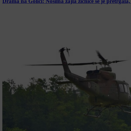
Drama na Golici: Nosilna zajla žičnice se je pretrgala