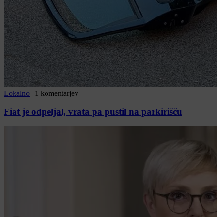
Lokalno
|
1 komentarjev
Fiat je odpeljal, vrata pa pustil na parkirišču