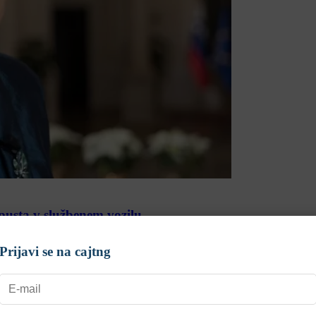
opusta v službenem vozilu
Prijavi se na cajtng