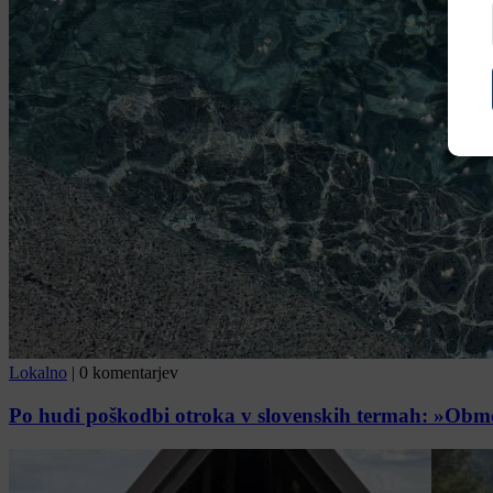
Lokalno
|
0 komentarjev
Po hudi poškodbi otroka v slovenskih termah: »Območj