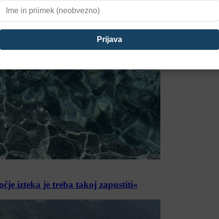
e izteka je treba takoj zapustiti«