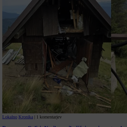
Lokalno
Kronika
|
1 komentarjev