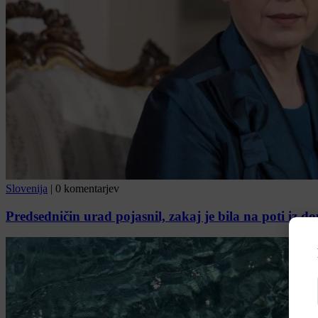
Slovenija
|
0 komentarjev
Predsedničin urad pojasnil, zakaj je bila na poti iz d