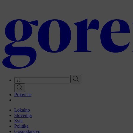
Skip
to
main
content
Prijavi se
Lokalno
Slovenija
Svet
Politika
Gospodarstvo