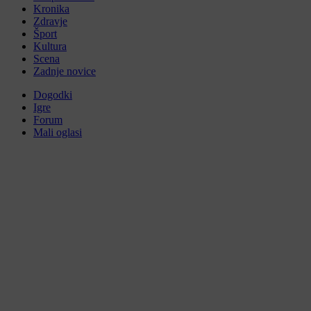
Kronika
Zdravje
Šport
Kultura
Scena
Zadnje novice
Dogodki
Igre
Forum
Mali oglasi