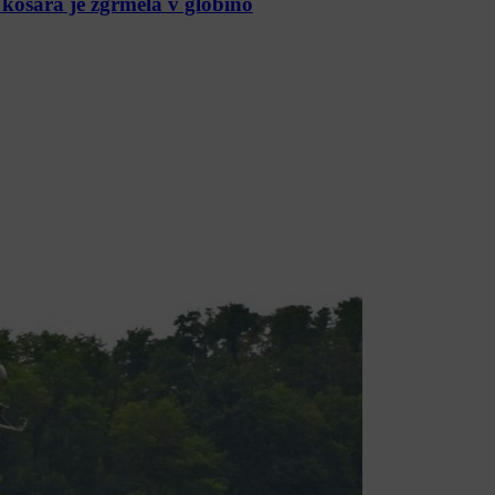
, košara je zgrmela v globino