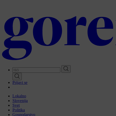
Skip
to
main
content
Prijavi se
Lokalno
Slovenija
Svet
Politika
Gospodarstvo