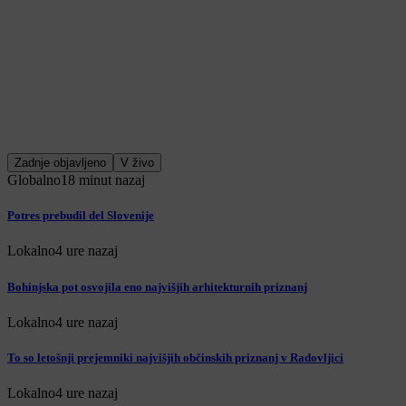
Zadnje objavljeno
V živo
Globalno
18 minut nazaj
Potres prebudil del Slovenije
Lokalno
4 ure nazaj
Bohinjska pot osvojila eno najvišjih arhitekturnih priznanj
Lokalno
4 ure nazaj
To so letošnji prejemniki najvišjih občinskih priznanj v Radovljici
Lokalno
4 ure nazaj