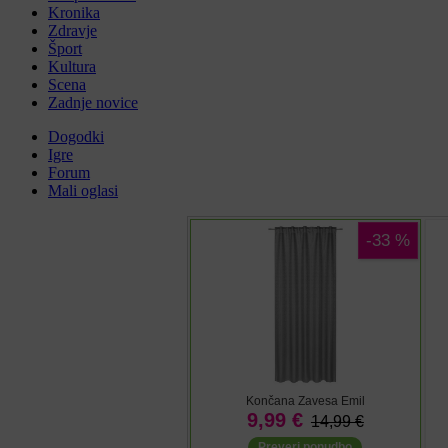
Kronika
Zdravje
Šport
Kultura
Scena
Zadnje novice
Dogodki
Igre
Forum
Mali oglasi