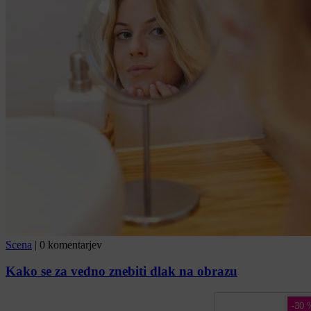
Scena
|
0 komentarjev
Kako se za vedno znebiti dlak na obrazu