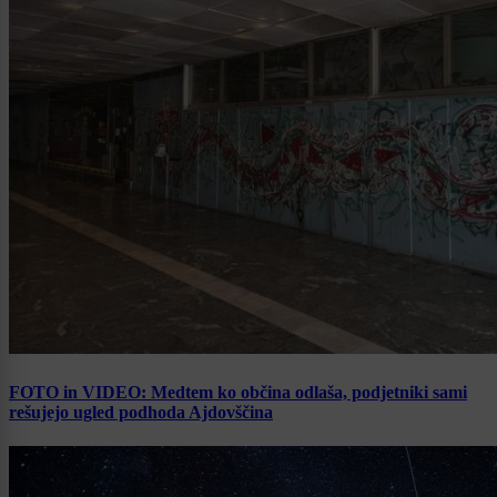
FOTO in VIDEO: Medtem ko občina odlaša, podjetniki sami
rešujejo ugled podhoda Ajdovščina