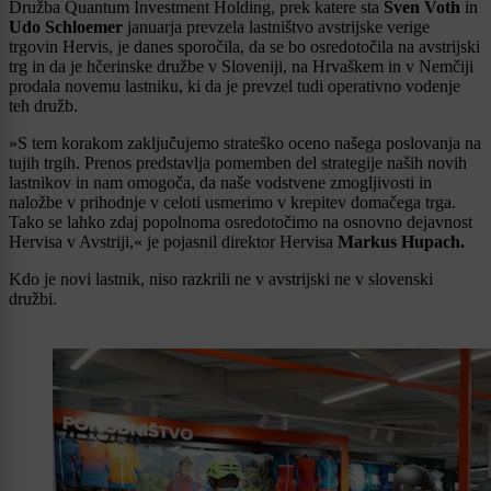
Družba Quantum Investment Holding, prek katere sta
Sven Voth
in
Udo Schloemer
januarja prevzela lastništvo avstrijske verige
trgovin Hervis, je danes sporočila, da se bo osredotočila na avstrijski
trg in da je hčerinske družbe v Sloveniji, na Hrvaškem in v Nemčiji
prodala novemu lastniku, ki da je prevzel tudi operativno vodenje
teh družb.
»S tem korakom zaključujemo strateško oceno našega poslovanja na
tujih trgih. Prenos predstavlja pomemben del strategije naših novih
lastnikov in nam omogoča, da naše vodstvene zmogljivosti in
naložbe v prihodnje v celoti usmerimo v krepitev domačega trga.
Tako se lahko zdaj popolnoma osredotočimo na osnovno dejavnost
Hervisa v Avstriji,« je pojasnil direktor Hervisa
Markus Hupach.
Kdo je novi lastnik, niso razkrili ne v avstrijski ne v slovenski
družbi.