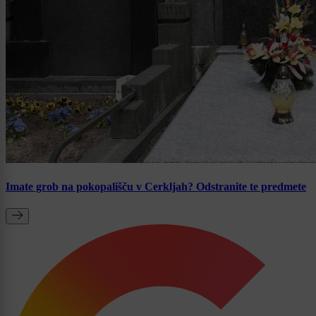
Imate grob na pokopališču v Cerkljah? Odstranite te predmete