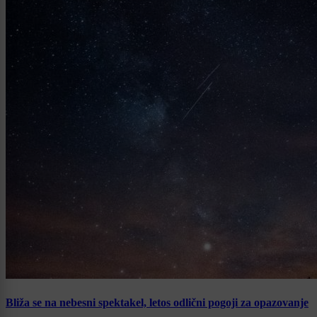
Bliža se na nebesni spektakel, letos odlični pogoji za opazovanje