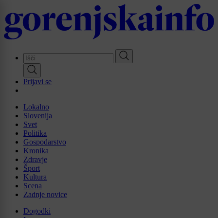
Skip
to
main
content
Prijavi se
Lokalno
Slovenija
Svet
Politika
Gospodarstvo
Kronika
Zdravje
Šport
Kultura
Scena
Zadnje novice
Dogodki