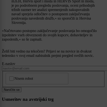
m.b.H, Hervis sport i moda in HERVIS Šport in moda,
je po podrobnem pregledu poslovanja, oceni prihodnjih
tržnih razmer ter analizi spremenjenih nakupovalnih
navad sprejela odločitev o postopnem zaključevanju
poslovanja navedenih družb,« so sporočili iz Hervisa
Slovenija.
»Načrtovano postopno zaključevanje poslovanja bo omogočilo
izpolnitev vseh obveznosti do svojih kupcev, dobaviteljev in
zaposlenih,« so še zapisali.
Želiš biti vedno na tekočem? Prijavi se na novice in dvakrat
tedensko v svoj email nabiralnik prejmi pregled svežih novic.
E-naslov
CAPTCHA
Nisem robot
Naročite se
Usmeritev na avstrijski trg