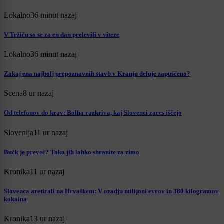
Lokalno
36 minut nazaj
V Tržiču so se za en dan prelevili v viteze
Lokalno
36 minut nazaj
Zakaj ena najbolj prepoznavnih stavb v Kranju deluje zapuščeno?
Scena
8 ur nazaj
Od telefonov do krav: Bolha razkriva, kaj Slovenci zares iščejo
Slovenija
11 ur nazaj
Bučk je preveč? Tako jih lahko shranite za zimo
Kronika
11 ur nazaj
Slovenca aretirali na Hrvaškem: V ozadju milijoni evrov in 380 kilogramov
kokaina
Kronika
13 ur nazaj