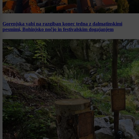
Gorenjska vabi na razgiban konec tedna z dalmatinskimi
pesmimi, Bohinjsko nočjo in festivalskim dogajanjem