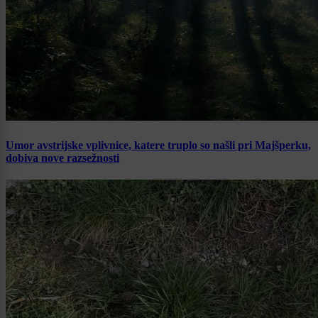
Umor avstrijske vplivnice, katere truplo so našli pri Majšperku,
dobiva nove razsežnosti