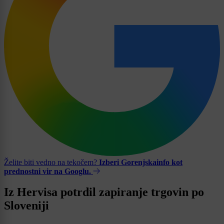
Želite biti vedno na tekočem?
Izberi Gorenjskainfo kot
prednostni vir na Googlu.
Iz Hervisa potrdil zapiranje trgovin po
Sloveniji