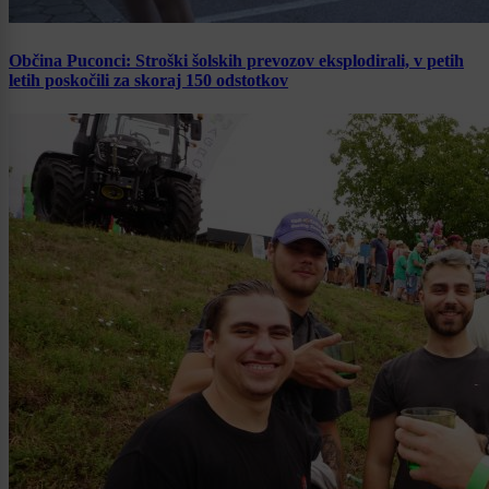
Občina Puconci: Stroški šolskih prevozov eksplodirali, v petih
letih poskočili za skoraj 150 odstotkov