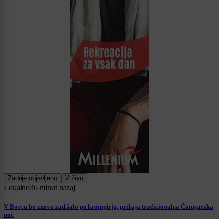
Zadnje objavljeno
V živo
Lokalno
36 minut nazaj
V Bovcu bo znova zadišalo po krompirju, prihaja tradicionalna Čomparska
noč