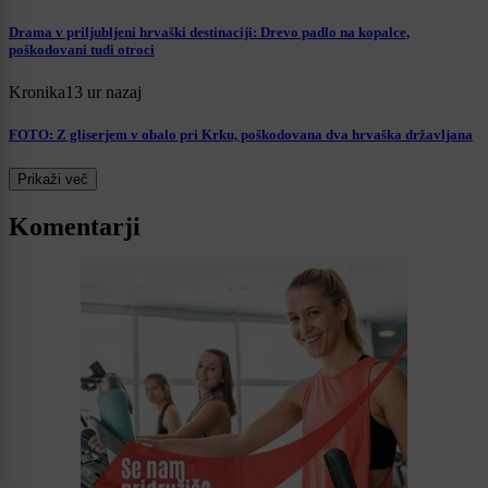
Drama v priljubljeni hrvaški destinaciji: Drevo padlo na kopalce,
poškodovani tudi otroci
Kronika
13 ur nazaj
FOTO: Z gliserjem v obalo pri Krku, poškodovana dva hrvaška državljana
Prikaži več
Komentarji