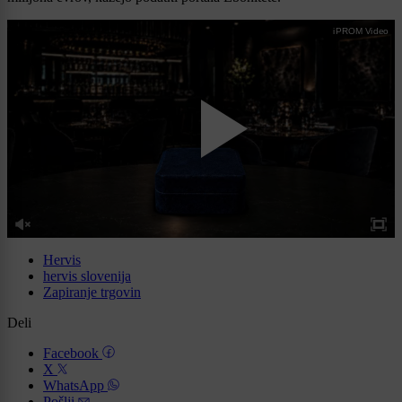
iPROM Video
Hervis
hervis slovenija
Zapiranje trgovin
Deli
Facebook
X
WhatsApp
Pošlji