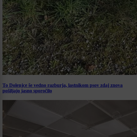
To Dolenjce še vedno razburja, lastnikom psov zdaj znova
pošiljajo jasno sporočilo