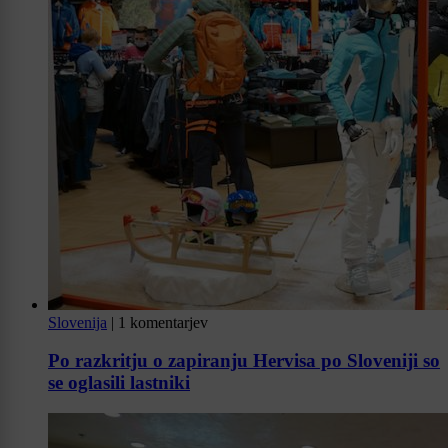
Slovenija
|
1 komentarjev
Po razkritju o zapiranju Hervisa po Sloveniji so
se oglasili lastniki