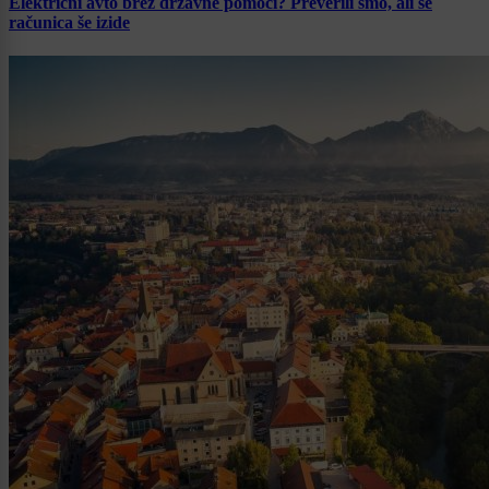
Električni avto brez državne pomoči? Preverili smo, ali se
računica še izide