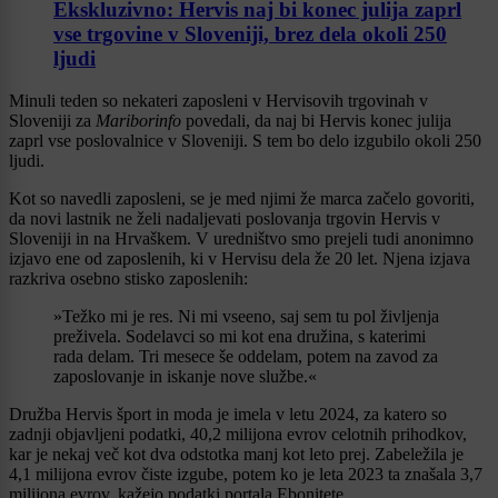
Ekskluzivno: Hervis naj bi konec julija zaprl
vse trgovine v Sloveniji, brez dela okoli 250
ljudi
Minuli teden so nekateri zaposleni v Hervisovih trgovinah v
Sloveniji za
Mariborinfo
povedali, da naj bi Hervis konec julija
zaprl vse poslovalnice v Sloveniji. S tem bo delo izgubilo okoli 250
ljudi.
Kot so navedli zaposleni, se je med njimi že marca začelo govoriti,
da novi lastnik ne želi nadaljevati poslovanja trgovin Hervis v
Sloveniji in na Hrvaškem. V uredništvo smo prejeli tudi anonimno
izjavo ene od zaposlenih, ki v Hervisu dela že 20 let. Njena izjava
razkriva osebno stisko zaposlenih:
»Težko mi je res. Ni mi vseeno, saj sem tu pol življenja
preživela. Sodelavci so mi kot ena družina, s katerimi
rada delam. Tri mesece še oddelam, potem na zavod za
zaposlovanje in iskanje nove službe.«
Družba Hervis šport in moda je imela v letu 2024, za katero so
zadnji objavljeni podatki, 40,2 milijona evrov celotnih prihodkov,
kar je nekaj več kot dva odstotka manj kot leto prej. Zabeležila je
4,1 milijona evrov čiste izgube, potem ko je leta 2023 ta znašala 3,7
milijona evrov, kažejo podatki portala Ebonitete.