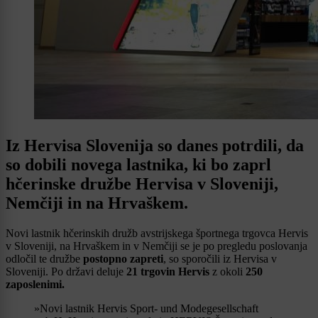
Iz Hervisa Slovenija so danes potrdili, da
so dobili novega lastnika, ki bo zaprl
hčerinske družbe Hervisa v Sloveniji,
Nemčiji in na Hrvaškem.
Novi lastnik hčerinskih družb avstrijskega športnega trgovca Hervis
v Sloveniji, na Hrvaškem in v Nemčiji se je po pregledu poslovanja
odločil te družbe
postopno zapreti
, so sporočili iz Hervisa v
Sloveniji. Po državi deluje
21 trgovin Hervis
z okoli
250
zaposlenimi.
»Novi lastnik Hervis Sport- und Modegesellschaft